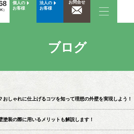
68
お問合せ
個人の
法人の
お客様
お客様
OK）
ブログ
？おしゃれに仕上げるコツを知って理想の外壁を実現しよう！
壁塗装の際に用いるメリットも解説します！