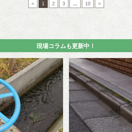
<
1
2
3
…
10
>
現場コラムも更新中！