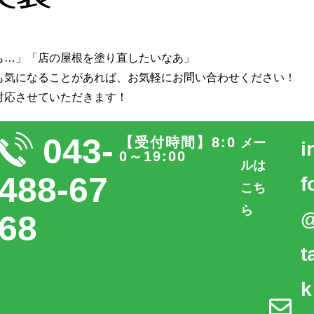
も…」「店の屋根を塗り直したいなあ」
も気になることがあれば、
お気軽にお問い合わせください！
対応させていただきます！
043-
【受付時間】8:0
メー
i
0～19:00
ルは
488-67
f
こち
ら
68
t
k