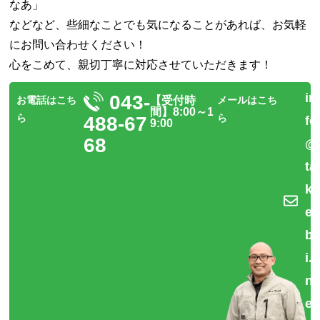
なあ」
などなど、些細なことでも気になることがあれば、
お気軽
にお問い合わせください！
心をこめて、親切丁寧に対応させていただきます！
in
043-
お電話はこち
【受付時
メールはこち
間】8:00～1
ら
ら
488-67
fo
9:00
68
@
ta
k
e
b
i.
n
et