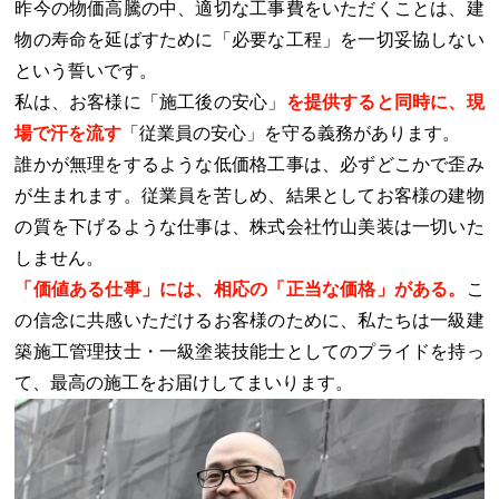
昨今の物価高騰の中、適切な工事費をいただくことは、建
物の寿命を延ばすために「必要な工程」を一切妥協しない
という誓いです。
私は、お客様に「施工後の安心」
を提供すると同時に、現
場で汗を流す
「従業員の安心」を守る義務があります。
誰かが無理をするような低価格工事は、必ずどこかで歪み
が生まれます。従業員を苦しめ、結果としてお客様の建物
の質を下げるような仕事は、株式会社竹山美装は一切いた
しません。
「価値ある仕事」には、相応の「正当な価格」がある。
こ
の信念に共感いただけるお客様のために、私たちは一級建
築施工管理技士・一級塗装技能士としてのプライドを持っ
て、最高の施工をお届けしてまいります。