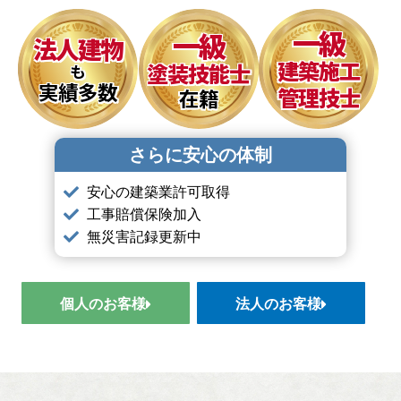
一級
一級
法人建物
建築施工
塗装技能士
も
実績多数
管理技士
在籍
さらに安心の体制
安心の建築業許可取得
工事賠償保険加入
無災害記録更新中
個人のお客様
法人のお客様