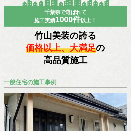
千葉県で選ばれて
1000
件
施工実績
以上！
竹山美装の誇る
価格以上、大満足
の
高品質施工
一般住宅の施工事例