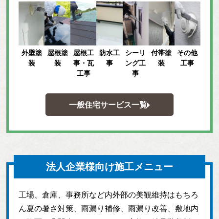
外壁塗
屋根塗
屋根工
防水工
シーリ
付帯塗
その他
装
装
事・瓦
事
ング工
装
工事
工事
事
一般住宅サービス一覧
法人企業様向け施工メニュー
工場、倉庫、事務所など内外部の美観維持はもちろ
ん夏の暑さ対策、雨漏り補修、雨漏り改善、敷地内