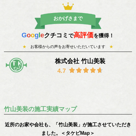
おかげさまで
G
o
o
g
l
e
高評価
クチコミ
で
を獲得！
★
お客様からの声をお寄せいただいています
★
株式会社 竹山美装
竹山美装の施工実績マップ
近所のお家や会社も、「竹山美装」が施工させていただき
ました。＜タケビMap＞