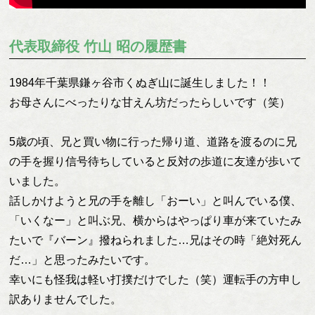
代表取締役 竹山 昭の履歴書
1984年千葉県鎌ヶ谷市くぬぎ山に誕生しました！！
お母さんにべったりな甘えん坊だったらしいです（笑）
5歳の頃、兄と買い物に行った帰り道、道路を渡るのに兄
の手を握り信号待ちしていると反対の歩道に友達が歩いて
いました。
話しかけようと兄の手を離し「おーい」と叫んでいる僕、
「いくなー」と叫ぶ兄、横からはやっぱり車が来ていたみ
たいで『バーン』撥ねられました…兄はその時「絶対死ん
だ…」と思ったみたいです。
幸いにも怪我は軽い打撲だけでした（笑）運転手の方申し
訳ありませんでした。