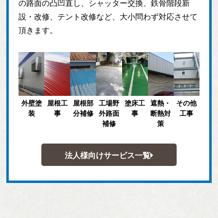
の路面の凸凹直し、シャッター交換、鉄骨階段新
設・改修、テント改修など、大小問わず対応させて
頂きます。
外壁塗
屋根工
屋根部
工場野
塗床工
遮熱・
その他
装
事
分補修
外路面
事
断熱対
工事
補修
策
法人様向けサービス一覧