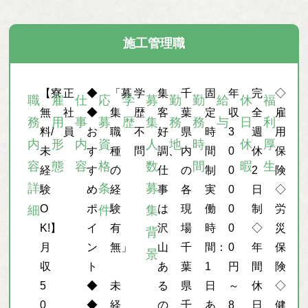
施工管理職
【寮
正
◆
「募
学
集
千
固
年
完
◇
職
雇
仕
応
学
募
勤
勤
給
休
福
無
社
◆
集
歴
客
葉
定
収
全
雇
務
用
事
募
歴
集
務
務
与
日
利
料/
員
お
職
不
好
県
時
3
週
用
内
形
内
資
人
地
時
休
厚
未
す
種
問
調、
内
間
0
休
保
容
態
容
格・
数・
間
暇
生
経
す
の
仕
の
制
0
2
険
詳
条
募
験
め
経
事
各
実
0
日
◇
O
ポ
験
は
現
働
0
制
労
細
件
集
K!】
イ
有
沢
場
時
0
◇
災
背
月
ン
無」
山
千
間：
0
年
保
景
収
ト
あ
葉
1
円
間
険
5
◆
未
る
県
日
～
休
◇
0
◆
経
の
千
あ
8
日
健