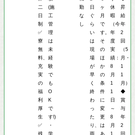
二
(施
勤
日
ヶ
休
昇
日
工
な
ぐ
月
暇
給
制
管
し
ら
で
（今
年
✅
理
い
す。
年
2
寮
は
は
そ
度
回
無
未
現
の
実
（5
料、
経
場
ほ
績：
月・
充
験
が
か
8
1
実
で
早
の
月
1
の
も
く
条
1
月）
福
O
終
件
1
◆
利
K
わ
に
日
賞
厚
で
っ
変
～
与
生
す!)
た
更
8
年
✅
・
り、
は
月
2
残
学
雨
あ
1
回