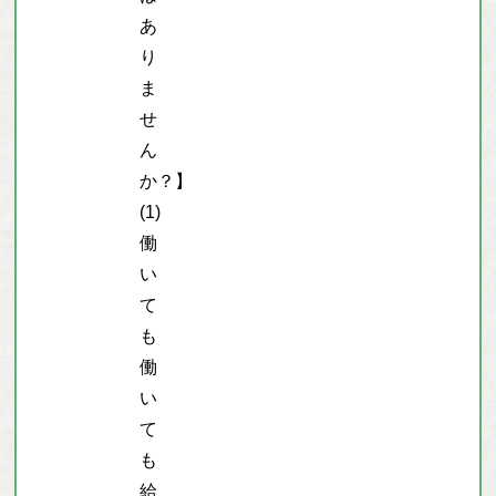
あ
り
ま
せ
ん
か？】
(1)
働
い
て
も
働
い
て
も
給