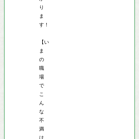
り
ま
す！
【い
ま
の
職
場
で
こ
ん
な
不
満
は