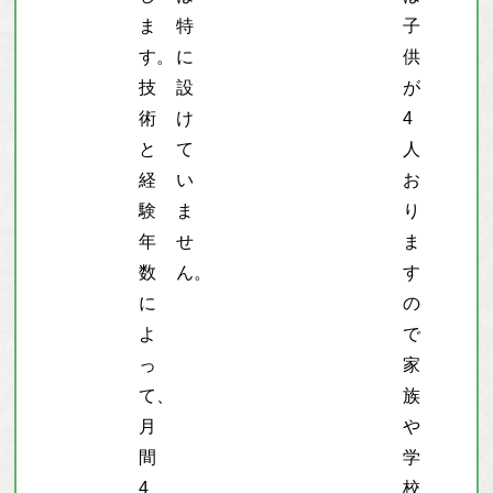
ま
特
子
す。
に
供
技
設
が
術
け
4
と
て
人
経
い
お
験
ま
り
年
せ
ま
数
ん。
す
に
の
よ
で
っ
家
て、
族
月
や
間
学
4
校