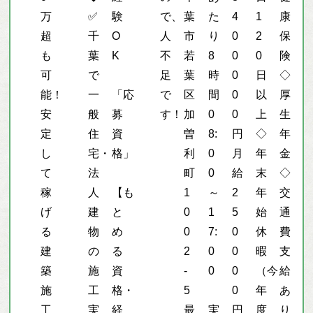
万
✅
験
で、
葉
た
4
1
康
超
千
O
人
市
り
0
2
保
も
葉
K
不
若
8
0
0
険
可
で
足
葉
時
0
日
◇
能！
一
「応
で
区
間
0
以
厚
安
般
募
す！
加
0
0
上
生
定
住
資
曽
8:
円
◇
年
し
宅・
格」
利
0
月
年
金
て
法
町
0
給
末
◇
稼
人
【も
1
～
2
年
交
げ
建
と
0
1
5
始
通
る
物
め
0
7:
0
休
費
建
の
る
2
0
0
暇
支
築
施
資
-
0
0
（今
給
施
工
格・
5
0
年
あ
工
実
経
最
実
円
度
り