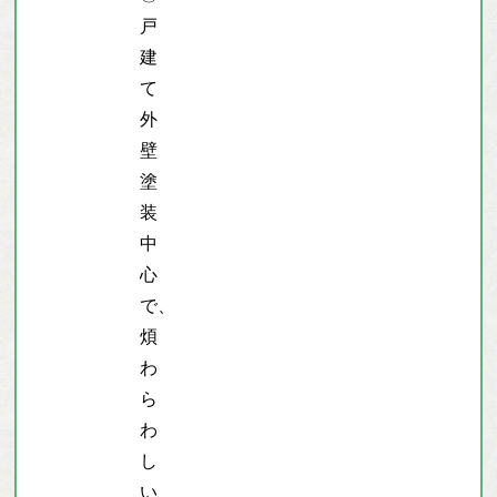
戸
建
て
外
壁
塗
装
中
心
で、
煩
わ
ら
わ
し
い