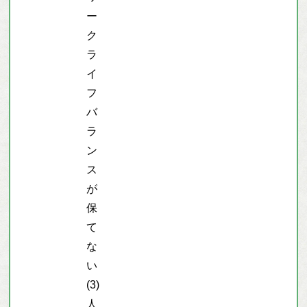
ー
ク
ラ
イ
フ
バ
ラ
ン
ス
が
保
て
な
い
(3)
人