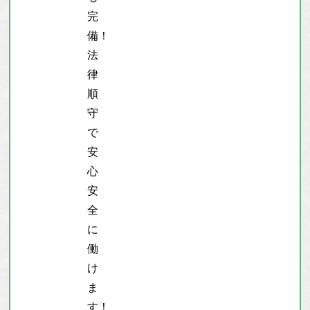
完
備！
法
律
順
守
で
安
心
安
全
に
働
け
ま
す！