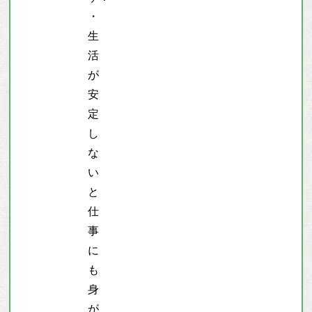
・
生
活
が
安
定
し
な
い
と
仕
事
に
も
身
が