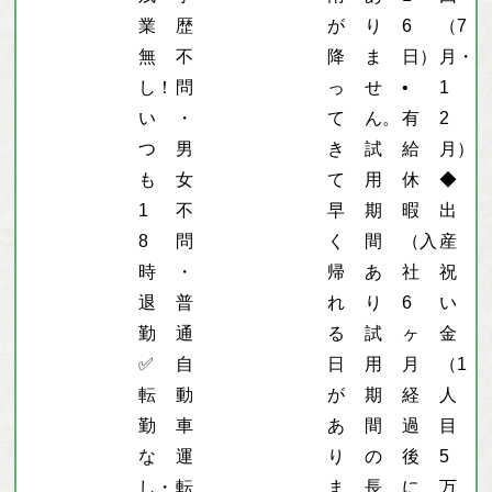
業
歴
が
り
6
（7
無
不
降
ま
日）
月・
し！
問
っ
せ
•
1
い
・
て
ん。
有
2
つ
男
き
試
給
月）
も
女
て
用
休
◆
1
不
早
期
暇
出
8
問
く
間
（入
産
時
・
帰
あ
社
祝
退
普
れ
り
6
い
勤
通
る
試
ヶ
金
✅
自
日
用
月
（1
転
動
が
期
経
人
勤
車
あ
間
過
目
な
運
り
の
後
5
し・
転
ま
長
に
万