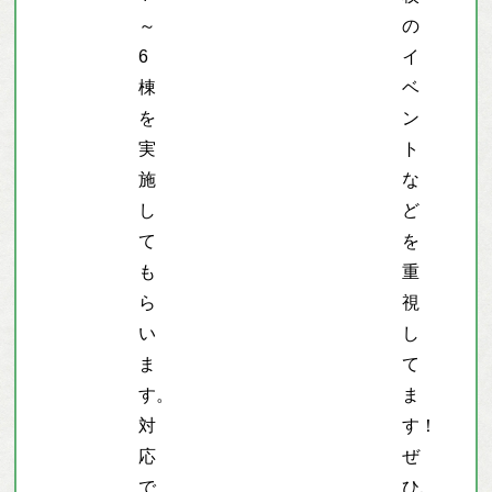
～
の
6
イ
棟
ベ
を
ン
実
ト
施
な
し
ど
て
を
も
重
ら
視
い
し
ま
て
す。
ま
対
す！
応
ぜ
で
ひ、