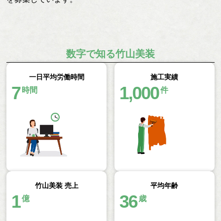
数字で知る竹山美装
一日平均労働時間
施工実績
7
1,000
時間
件
竹山美装 売上
平均年齢
1
36
億
歳