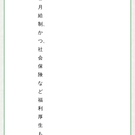
月
給
制、
か
つ、
社
会
保
険
な
ど
福
利
厚
生
も