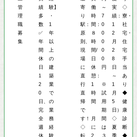
管
績
験】
寄
働
～
実
◇
理
多
・
り
時
7
績：
寮・
職
数
1
駅：
間：
0
1
社
募
✅
年
原
８
0
2
宅・
集
年
以
則、
時
0
月
住
間
上
現
間/
0
2
宅
休
の
場
日
0
8
手
日
建
に
休
円
日
当
1
築
直
憩：
～
あ
2
業
行
1
※
1
り
0
で
直
時
試
月
◆
日、
の
帰
間
用
5
健
完
業
で
期
日）
康
全
務
す！
月
間
◇
診
週
経
◇
に
は
夏
断
休
験
転
2
３
季
◆