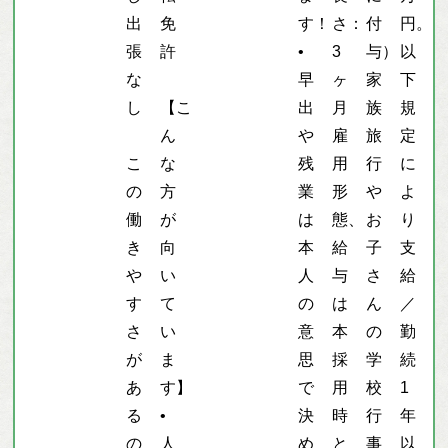
出
免
す！
さ：
付
円。
張
許
•
3
与）
以
な
早
ヶ
家
下
し
【こ
出
月
族
規
ん
や
雇
旅
定
こ
な
残
用
行
に
の
方
業
形
や
よ
働
が
は
態、
お
り
き
向
本
給
子
支
や
い
人
与
さ
給
す
て
の
は
ん
／
さ
い
意
本
の
勤
が
ま
思
採
学
続
あ
す】
で
用
校
1
る
•
決
時
行
年
の
人
め
と
事
以