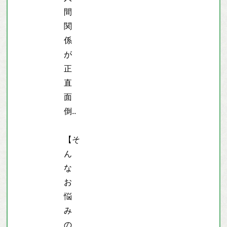
間
関
係
が
正
直
面
倒..
【そ
ん
な
お
悩
み
の