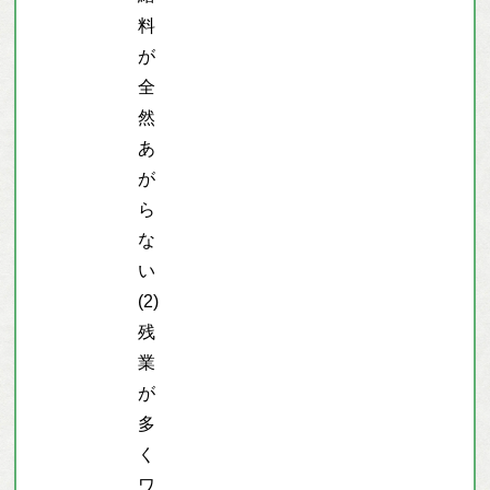
料
が
全
然
あ
が
ら
な
い
(2)
残
業
が
多
く
ワ