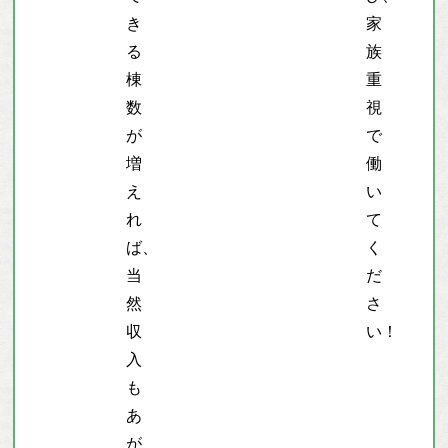
き
家
る
族
棟
重
数
視
が
で
増
働
え
い
れ
て
ば、
く
当
だ
然
さ
収
い！
入
も
あ
が