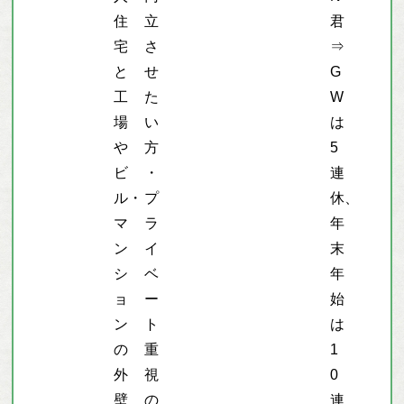
住
立
君
宅
さ
⇒
と
せ
G
工
た
W
場
い
は
や
方
5
ビ
・
連
ル・
プ
休、
マ
ラ
年
ン
イ
末
シ
ベ
年
ョ
ー
始
ン
ト
は
の
重
1
外
視
0
壁
の
連