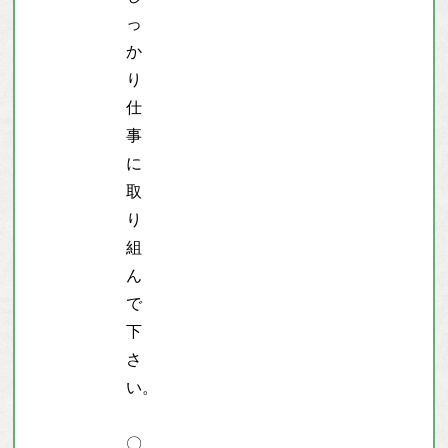
っ
か
り
仕
事
に
取
り
組
ん
で
下
さ
い。
〇