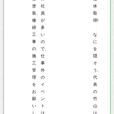
塗
社
休
装、
員
取
修
が
得!
繕
多
工
い
な
事
の
に
の
で、
を
施
仕
隠
工
事
そ
管
外
う、
理
の
代
を
イ
表
お
ベ
の
願
ン
竹
い
ト
山
し
は
は