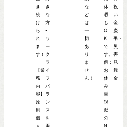
き
き
な
休
祝
続
な
ど
暇
い
け
方
は
も
金、
ら
•
一
O
慶
れ
ワ
切
K
弔・
ま
ー
あ
で
災
す！
ク
り
す。
害
ラ
ま
例：
見
【業
イ
せ
お
舞
務
フ
ん！
休
金
内
バ
み
容】
ラ
重
原
ン
視
則
ス
派
個
を
の
人
両
N