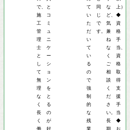
で、
と
て
同
な
上）
施
コ
い
じ
ど、
◆
工
ミ
た
で
気
資
管
ュ
だ
す。
兼
格
理
ニ
い
ね
手
士
ケ
て
な
当、
と
ー
い
く
資
し
シ
る
ご
格
て
ョ
の
相
取
無
ン
で
談
得
理
を
強
く
支
な
と
制
だ
援
く
る
的
さ
手
長
の
な
い。
当
く
が
残
長
◆
働
好
業
期
お