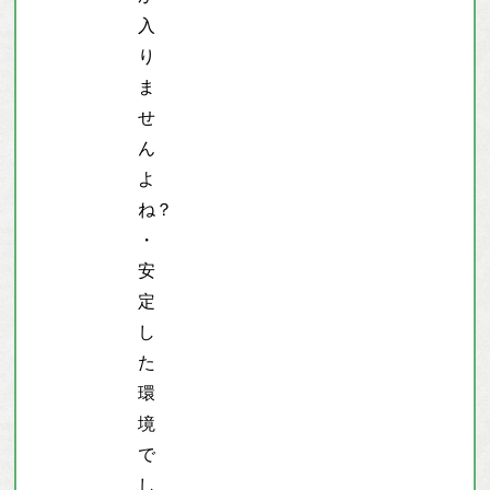
入
り
ま
せ
ん
よ
ね？
・
安
定
し
た
環
境
で
し