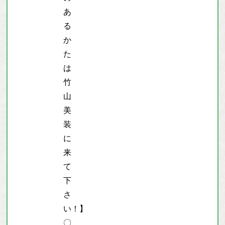
あ
る
か
た
は
竹
山
美
装
に
来
て
下
さ
い！】
〇