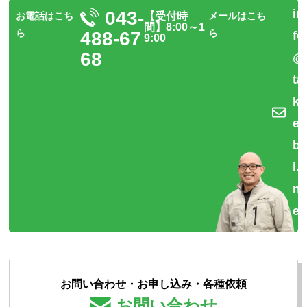
in
043-
お電話はこち
【受付時
メールはこち
間】8:00～1
ら
ら
488-67
fo
9:00
68
@
ta
k
e
b
i.
n
et
お問い合わせ・お申し込み・各種依頼
お問い合わせ