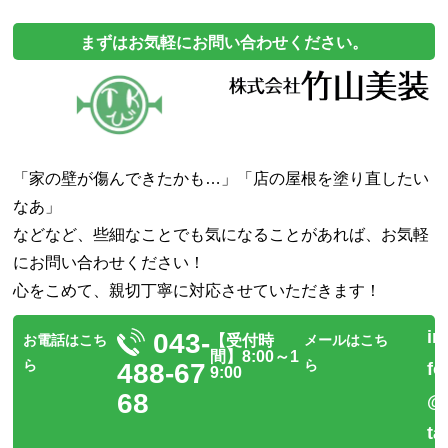
まずはお気軽にお問い合わせください。
「家の壁が傷んできたかも…」「店の屋根を塗り直したい
なあ」
などなど、些細なことでも気になることがあれば、
お気軽
にお問い合わせください！
心をこめて、親切丁寧に対応させていただきます！
in
043-
お電話はこち
【受付時
メールはこち
間】8:00～1
ら
ら
488-67
fo
9:00
68
@
ta