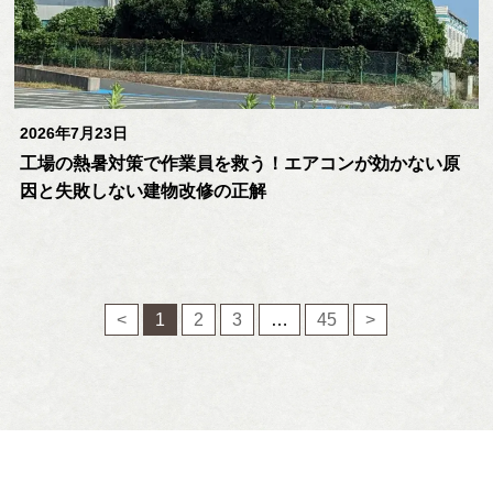
2026年7月23日
工場の熱暑対策で作業員を救う！エアコンが効かない原
因と失敗しない建物改修の正解
<
1
2
3
…
45
>