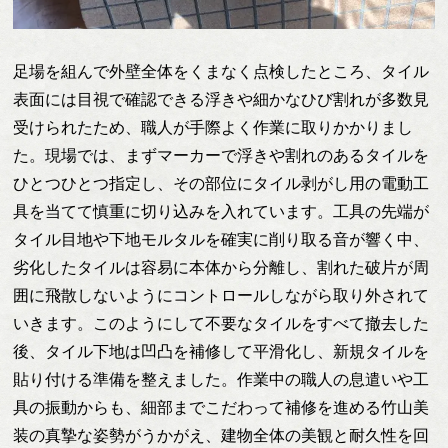
足場を組んで外壁全体をくまなく点検したところ、タイル
表面には目視で確認できる浮きや細かなひび割れが多数見
受けられたため、職人が手際よく作業に取りかかりまし
た。現場では、まずマーカーで浮きや割れのあるタイルを
ひとつひとつ指定し、その部位にタイル剥がし用の電動工
具を当てて慎重に切り込みを入れています。工具の先端が
タイル目地や下地モルタルを確実に削り取る音が響く中、
劣化したタイルは容易に本体から分離し、割れた破片が周
囲に飛散しないようにコントロールしながら取り外されて
いきます。このようにして不要なタイルをすべて撤去した
後、タイル下地は凹凸を補修して平滑化し、新規タイルを
貼り付ける準備を整えました。作業中の職人の息遣いや工
具の振動からも、細部までこだわって補修を進める竹山美
装の真摯な姿勢がうかがえ、建物全体の美観と耐久性を回