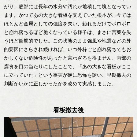
がり、底部には長年の水分や汚れが堆積して塊となってい
ます。かつてあの大きな看板を支えていた根本が、今では
ほとんど金属としての強度を失い、触れるだけでボロボロ
と崩れ落ちるほど脆くなっている様子は、まさに言葉を失
うほど衝撃的でした。この状態のまま強風や地震などの外
的要因にさらされ続ければ、いつ外枠ごと崩れ落ちてもお
かしくない危険性があったと言わざるを得ません。内部の
腐食を目の当たりにしたことで、「あの大きな看板がここ
に立っていた」という事実が逆に恐怖を誘い、早期撤去の
判断がいかに正しかったかを改めて実感しました。
看板撤去後