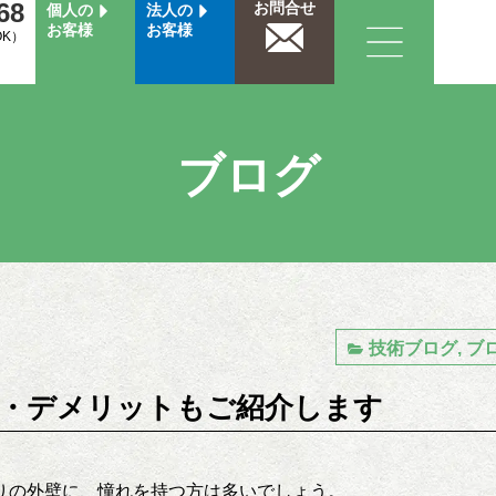
68
お問合せ
個人の
法人の
お客様
お客様
OK）
ブログ
技術ブログ
,
ブ
・デメリットもご紹介します
りの外壁に、憧れを持つ方は多いでしょう。