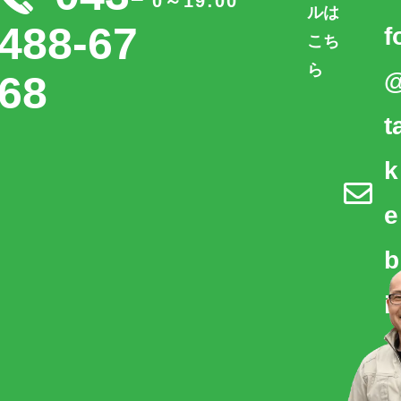
0～19:00
ルは
488-67
f
こち
ら
68
t
k
e
b
i.
n
e