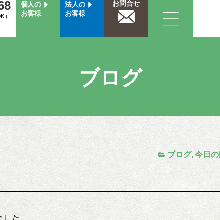
68
お問合せ
個人の
法人の
お客様
お客様
OK）
ブログ
ブログ
,
今日の
ました。