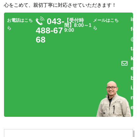
心をこめて、親切丁寧に対応させていただきます！
in
043-
お電話はこち
【受付時
メールはこち
間】8:00～1
ら
ら
488-67
fo
9:00
68
@
ta
k
e
b
i.
n
et