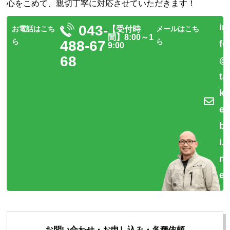
心をこめて、親切丁寧に対応させていただきます！
in
043-
お電話はこち
【受付時
メールはこち
間】8:00～1
ら
ら
488-67
fo
9:00
68
@
ta
k
e
b
i.
n
et
お問い合わせ・お申し込み・各種依頼