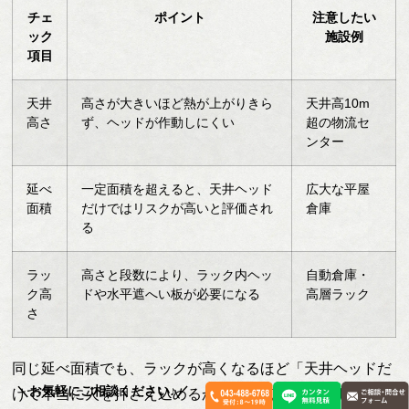
チェ
ポイント
注意したい
ック
施設例
項目
天井
高さが大きいほど熱が上がりきら
天井高10m
高さ
ず、ヘッドが作動しにくい
超の物流セ
ンター
延べ
一定面積を超えると、天井ヘッド
広大な平屋
面積
だけではリスクが高いと評価され
倉庫
る
ラッ
高さと段数により、ラック内ヘッ
自動倉庫・
ク高
ドや水平遮へい板が必要になる
高層ラック
さ
同じ延べ面積でも、ラックが高くなるほど「天井ヘッドだ
＼お気軽にご相談ください♪／
けで本当に火を押さえ込めるか」が焦点になります。ここ