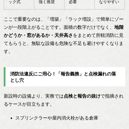
ック式
強く推奨
必要
なりやすい
ここで重要なのは、「増築」「ラック増設」で簡単にゾー
ンが一段階上がることです。面積の数字だけでなく、
地階
かどうか・窓があるか・天井高さ
をまとめて所轄消防に見
てもらうと、無駄な設備も危険な不足も避けやすくなりま
す。
消防法違反にご用心！「報告義務」と点検漏れの落
とし穴
新設時の設備より、実務では
点検と報告の抜け
で指摘され
るケースが目立ちます。
スプリンクラーや屋内消火栓がある倉庫