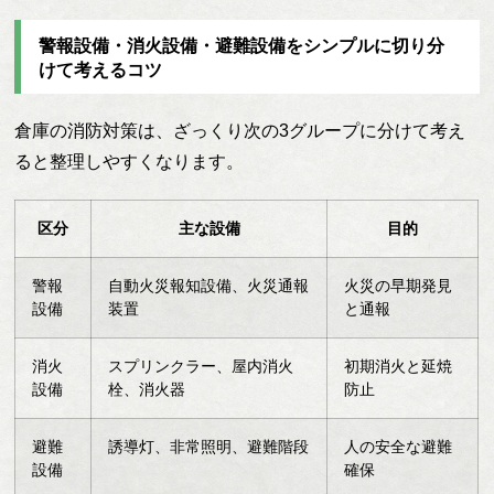
警報設備・消火設備・避難設備をシンプルに切り分
けて考えるコツ
倉庫の消防対策は、ざっくり次の3グループに分けて考え
ると整理しやすくなります。
区分
主な設備
目的
警報
自動火災報知設備、火災通報
火災の早期発見
設備
装置
と通報
消火
スプリンクラー、屋内消火
初期消火と延焼
設備
栓、消火器
防止
避難
誘導灯、非常照明、避難階段
人の安全な避難
設備
確保