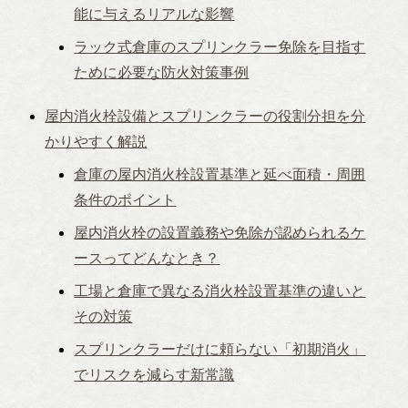
能に与えるリアルな影響
ラック式倉庫のスプリンクラー免除を目指す
ために必要な防火対策事例
屋内消火栓設備とスプリンクラーの役割分担を分
かりやすく解説
倉庫の屋内消火栓設置基準と延べ面積・周囲
条件のポイント
屋内消火栓の設置義務や免除が認められるケ
ースってどんなとき？
工場と倉庫で異なる消火栓設置基準の違いと
その対策
スプリンクラーだけに頼らない「初期消火」
でリスクを減らす新常識