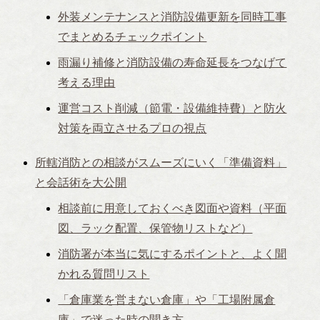
外装メンテナンスと消防設備更新を同時工事
でまとめるチェックポイント
雨漏り補修と消防設備の寿命延長をつなげて
考える理由
運営コスト削減（節電・設備維持費）と防火
対策を両立させるプロの視点
所轄消防との相談がスムーズにいく「準備資料」
と会話術を大公開
相談前に用意しておくべき図面や資料（平面
図、ラック配置、保管物リストなど）
消防署が本当に気にするポイントと、よく聞
かれる質問リスト
「倉庫業を営まない倉庫」や「工場附属倉
庫」で迷った時の聞き方