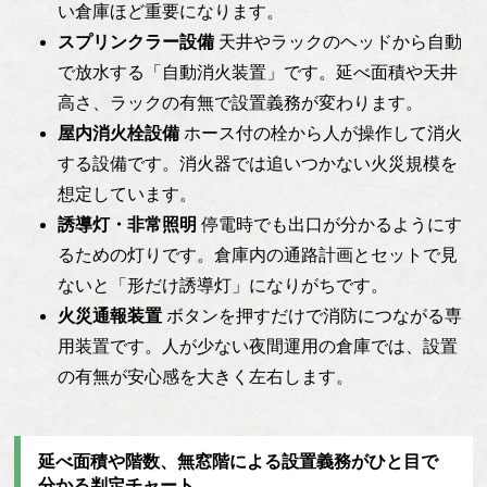
い倉庫ほど重要になります。
スプリンクラー設備
天井やラックのヘッドから自動
で放水する「自動消火装置」です。延べ面積や天井
高さ、ラックの有無で設置義務が変わります。
屋内消火栓設備
ホース付の栓から人が操作して消火
する設備です。消火器では追いつかない火災規模を
想定しています。
誘導灯・非常照明
停電時でも出口が分かるようにす
るための灯りです。倉庫内の通路計画とセットで見
ないと「形だけ誘導灯」になりがちです。
火災通報装置
ボタンを押すだけで消防につながる専
用装置です。人が少ない夜間運用の倉庫では、設置
の有無が安心感を大きく左右します。
延べ面積や階数、無窓階による設置義務がひと目で
分かる判定チャート