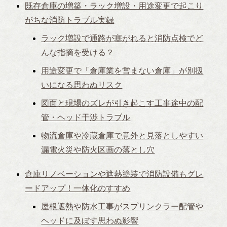
既存倉庫の増築・ラック増設・用途変更で起こり
がちな消防トラブル実録
ラック増設で通路が塞がれると消防点検でど
んな指摘を受ける？
用途変更で「倉庫業を営まない倉庫」が別扱
いになる思わぬリスク
図面と現場のズレが引き起こす工事途中の配
管・ヘッド干渉トラブル
物流倉庫や冷蔵倉庫で意外と見落としやすい
漏電火災や防火区画の落とし穴
倉庫リノベーションや遮熱塗装で消防設備もグレ
ードアップ！一体化のすすめ
屋根遮熱や防水工事がスプリンクラー配管や
ヘッドに及ぼす思わぬ影響