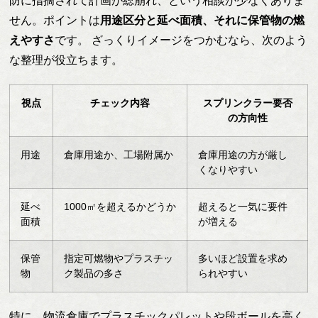
防に指摘されて計画が総崩れ、という相談が少なくありま
せん。ポイントは
用途区分と延べ面積、それに保管物の燃
えやすさ
です。 ざっくりイメージをつかむなら、次のよう
な整理が役立ちます。
視点
チェック内容
スプリンクラー要否
の方向性
用途
倉庫用途か、工場附属か
倉庫用途の方が厳し
くなりやすい
延べ
1000㎡を超えるかどうか
超えると一気に要件
面積
が増える
保管
指定可燃物やプラスチッ
多いほど設置を求め
物
ク製品の多さ
られやすい
特に、物流倉庫でプラスチックパレットや段ボールを高く