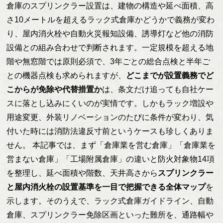
倉庫のスプリンクラー設置は、建物の構造や延べ面積、高
さ10メートルを超えるラック式倉庫かどうかで義務が変わ
り、屋内消火栓や自動火災報知設備、誘導灯など他の消防
設備との組み合わせで判断されます。一定規模を超える地
階や無窓階では原則必須で、3年ごとの総合点検と半年ご
との機器点検も求められますが、
どこまでが設置義務でど
こからが免除や代替措置か
は、条文だけ追っても自社ケー
スに落とし込みにくいのが実情です。しかもラック増設や
用途変更、外装リノベーションのたびに条件が変わり、気
付いた時には消防法違反寸前というケースも珍しくありま
せん。 本記事では、まず「倉庫業を営む倉庫」「倉庫業を
営まない倉庫」「工場附属倉庫」の違いと防火対象物14項
を整理し、延べ面積や階数、天井高さから
スプリンクラー
と屋内消火栓の設置基準を一目で把握できる全体マップ
を
示します。そのうえで、ラック式倉庫ガイドライン、自動
倉庫、スプリンクラー免除区画といった難所を、通路幅や