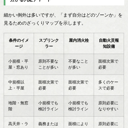
細かい例外は多いですが、「まず自分はどのゾーンか」を
見るためのざっくりマップを示します。
条件のイメ
スプリンク
屋内消火栓
自動火災報
ージ
ラー
知設備
小規模・平
原則不要な
不要なこと
面積次第で
屋・窓あり
ことが多い
が多い
必要
中規模以
面積次第で
面積次第で
多くのケー
上・平屋
必要
必要
スで必要
地階・無窓
小規模でも
小規模でも
原則必要に
階
検討ライン
検討ライン
なりやすい
高天井・ラ
義務または
面積により
原則必要に