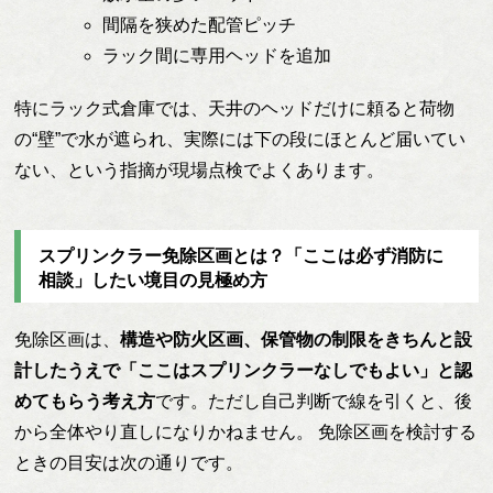
間隔を狭めた配管ピッチ
ラック間に専用ヘッドを追加
特にラック式倉庫では、天井のヘッドだけに頼ると荷物
の“壁”で水が遮られ、実際には下の段にほとんど届いてい
ない、という指摘が現場点検でよくあります。
スプリンクラー免除区画とは？「ここは必ず消防に
相談」したい境目の見極め方
免除区画は、
構造や防火区画、保管物の制限をきちんと設
計したうえで「ここはスプリンクラーなしでもよい」と認
めてもらう考え方
です。ただし自己判断で線を引くと、後
から全体やり直しになりかねません。 免除区画を検討する
ときの目安は次の通りです。