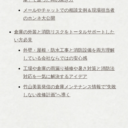
メールやチャットでの相談文例＆現場担当者
のホンネ大公開
倉庫の外装と消防リスクをトータルサポートした
い方必見
外壁・屋根・防水工事と消防設備を両方理解
している会社ならではの安心感
工場や倉庫の雨漏り補修や暑さ対策と消防法
対応を一気に解決するアイデア
竹山美装発信の倉庫メンテナンス情報で“失敗
しない改修計画”へ導く