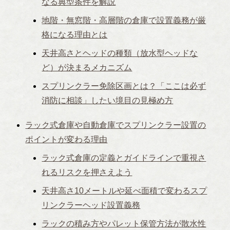
なる典型条件を解説
地階・無窓階・高層階の倉庫で設置義務が厳
格になる理由とは
天井高さとヘッドの種類（放水型ヘッドな
ど）が決まるメカニズム
スプリンクラー免除区画とは？「ここは必ず
消防に相談」したい境目の見極め方
ラック式倉庫や自動倉庫でスプリンクラー設置の
ポイントが変わる理由
ラック式倉庫の定義とガイドラインで重視さ
れるリスクを押さえよう
天井高さ10メートルや延べ面積で変わるスプ
リンクラーヘッド設置義務
ラックの積み方やパレット保管方法が散水性