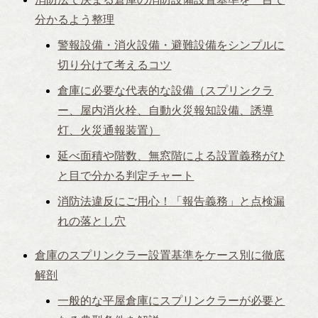
分かるよう整理
警報設備・消火設備・避難設備をシンプルに
切り分けて考えるコツ
倉庫に必要な代表的な設備（スプリンクラ
ー、屋内消火栓、自動火災報知設備、誘導
灯、火災通報装置）
延べ面積や階数、無窓階による設置義務がひ
と目で分かる判定チャート
消防法違反にご用心！「報告義務」と点検漏
れの落とし穴
倉庫のスプリンクラー設置基準をケース別に徹底
解剖
一般的な平屋倉庫にスプリンクラーが必要と