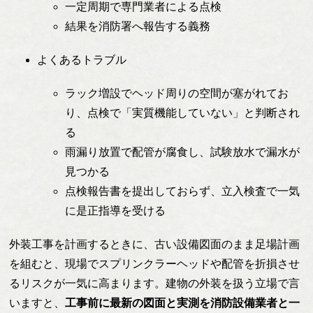
一定周期で専門業者による点検
結果を消防署へ報告する義務
よくあるトラブル
ラック増設でヘッド周りの空間が塞がれてお
り、点検で「実質機能していない」と判断され
る
雨漏り放置で配管が腐食し、試験放水で漏水が
見つかる
点検報告書を提出しておらず、立入検査で一気
に是正指導を受ける
外装工事を計画するときに、古い設備図面のまま足場計画
を組むと、現場でスプリンクラーヘッドや配管を折損させ
るリスクが一気に高まります。建物の外装を扱う立場で言
いますと、
工事前に最新の図面と実測を消防設備業者と一