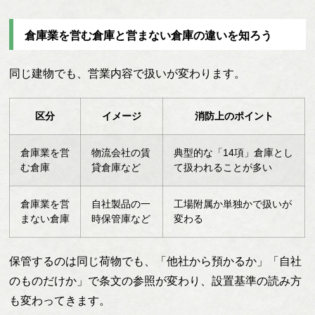
倉庫業を営む倉庫と営まない倉庫の違いを知ろう
同じ建物でも、営業内容で扱いが変わります。
区分
イメージ
消防上のポイント
倉庫業を営
物流会社の賃
典型的な「14項」倉庫とし
む倉庫
貸倉庫など
て扱われることが多い
倉庫業を営
自社製品の一
工場附属か単独かで扱いが
まない倉庫
時保管庫など
変わる
保管するのは同じ荷物でも、「他社から預かるか」「自社
のものだけか」で条文の参照が変わり、設置基準の読み方
も変わってきます。