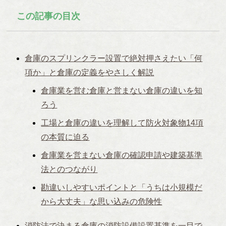
この記事の目次
倉庫のスプリンクラー設置で絶対押さえたい「何
項か」と倉庫の定義をやさしく解説
倉庫業を営む倉庫と営まない倉庫の違いを知
ろう
工場と倉庫の違いを理解して防火対象物14項
の本質に迫る
倉庫業を営まない倉庫の確認申請や建築基準
法とのつながり
勘違いしやすいポイントと「うちは小規模だ
から大丈夫」な思い込みの危険性
消防法で決まる倉庫の消防設備設置基準を一目で