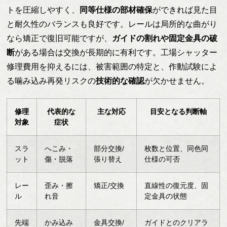
トを圧縮しやすく、
同等仕様の部材確保
ができれば見た目
と耐久性のバランスも良好です。レールは局所的な曲がり
なら矯正で復旧可能ですが、
ガイドの割れや固定金具の破
断
がある場合は交換が長期的に有利です。工場シャッター
修理費用を抑えるには、被害範囲の特定と、作動試験によ
る噛み込み再発リスクの
技術的な確認
が欠かせません。
修理
代表的な
主な対応
目安となる判断軸
対象
症状
スラ
へこみ・
部分交換/
枚数と位置、同色同
ット
傷・脱落
張り替え
仕様の可否
レー
歪み・擦
矯正/交換
直線性の復元度、固
ル
れ音
定金具の状態
先端
かみ込み
金具交換/
ガイドとのクリアラ