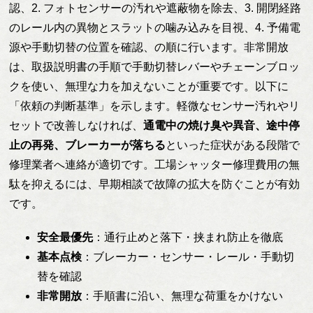
認、2. フォトセンサーの汚れや遮蔽物を除去、3. 開閉経路
のレール内の異物とスラットの噛み込みを目視、4. 予備電
源や手動切替の位置を確認、の順に行います。非常開放
は、取扱説明書の手順で手動切替レバーやチェーンブロッ
クを使い、無理な力を加えないことが重要です。以下に
「依頼の判断基準」を示します。軽微なセンサー汚れやリ
セットで改善しなければ、
通電中の焼け臭や異音、途中停
止の再発、ブレーカーが落ちる
といった症状がある段階で
修理業者へ連絡が適切です。工場シャッター修理費用の無
駄を抑えるには、早期相談で故障の拡大を防ぐことが有効
です。
安全最優先
：通行止めと落下・挟まれ防止を徹底
基本点検
：ブレーカー・センサー・レール・手動切
替を確認
非常開放
：手順書に沿い、無理な荷重をかけない