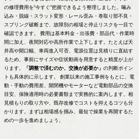
の修理費用を“今すぐ”把握できるよう整理しました。噛み
込み・脱線・スラット変形・レール歪み・巻取り部不良・
スプリング破断まで、故障別の相場と停止リスクを一目で
確認できます。 費用は基本料金・出張費・部品代・作業時
間に加え、夜間対応や高所作業で上下します。たとえば天
井高や開口幅、車両進入可否、電源位置は見積りに直結す
るため、事前にサイズや症状動画を用意すると精度が上が
ります。
「調整で済むのか、交換が必要か」
の判断ポイン
トも具体的に示します。 創業以来の施工事例をもとに、電
動・手動の費用差、開閉機やモーターなど電動部品の交換
目安、保険適用時の必要書類まで実務的に案内します。相
見積もりの取り方や、既存改修でコストを抑えるコツも分
かります。まずは相場感を掴み、最短で操業を再開するた
めの一歩を進めましょう。