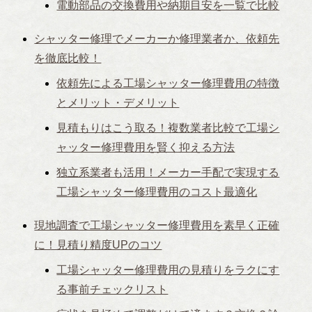
電動部品の交換費用や納期目安を一覧で比較
シャッター修理でメーカーか修理業者か、依頼先
を徹底比較！
依頼先による工場シャッター修理費用の特徴
とメリット・デメリット
見積もりはこう取る！複数業者比較で工場シ
ャッター修理費用を賢く抑える方法
独立系業者も活用！メーカー手配で実現する
工場シャッター修理費用のコスト最適化
現地調査で工場シャッター修理費用を素早く正確
に！見積り精度UPのコツ
工場シャッター修理費用の見積りをラクにす
る事前チェックリスト