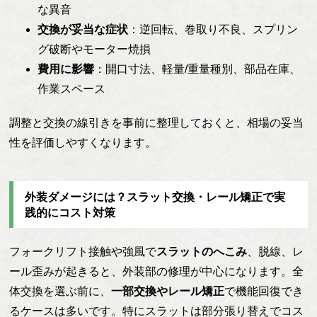
な異音
交換が妥当な症状
：逆回転、巻取り不良、スプリン
グ破断やモーター焼損
費用に影響
：開口寸法、軽量/重量種別、部品在庫、
作業スペース
調整と交換の線引きを事前に整理しておくと、相場の妥当
性を評価しやすくなります。
外装ダメージには？スラット交換・レール矯正で実
践的にコスト対策
フォークリフト接触や強風で
スラットのへこみ
、脱線、レ
ール歪みが起きると、外装部の修理が中心になります。全
体交換を選ぶ前に、
一部交換やレール矯正
で機能回復でき
るケースは多いです。特にスラットは部分張り替えでコス