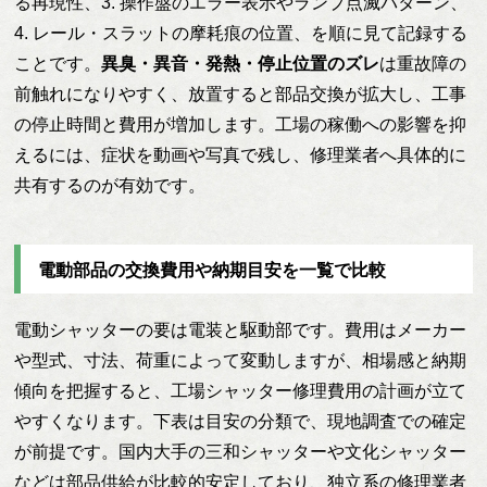
る再現性、3. 操作盤のエラー表示やランプ点滅パターン、
4. レール・スラットの摩耗痕の位置、を順に見て記録する
ことです。
異臭・異音・発熱・停止位置のズレ
は重故障の
前触れになりやすく、放置すると部品交換が拡大し、工事
の停止時間と費用が増加します。工場の稼働への影響を抑
えるには、症状を動画や写真で残し、修理業者へ具体的に
共有するのが有効です。
電動部品の交換費用や納期目安を一覧で比較
電動シャッターの要は電装と駆動部です。費用はメーカー
や型式、寸法、荷重によって変動しますが、相場感と納期
傾向を把握すると、工場シャッター修理費用の計画が立て
やすくなります。下表は目安の分類で、現地調査での確定
が前提です。国内大手の三和シャッターや文化シャッター
などは部品供給が比較的安定しており、独立系の修理業者