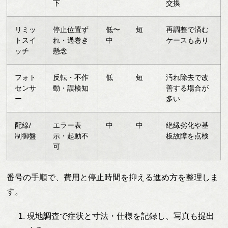
下
交換
リミッ
停止位置ず
低〜
短
再調整で済む
トスイ
れ・過巻き
中
ケースもあり
ッチ
懸念
フォト
反転・不作
低
短
汚れ除去で改
センサ
動・誤検知
善する場合が
ー
多い
配線/
エラー表
中
中
絶縁劣化や基
制御盤
示・起動不
板故障を点検
可
番号の手順で、費用と停止時間を抑える進め方を整理しま
す。
現地調査で症状と寸法・仕様を記録し、写真も提出