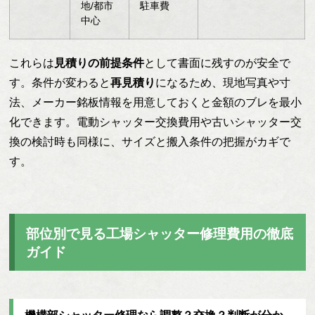
地/都市
駐車費
中心
これらは
見積りの前提条件
として書面に残すのが安全で
す。条件が変わると
再見積り
になるため、現地写真や寸
法、メーカー銘板情報を用意しておくと金額のブレを最小
化できます。電動シャッター交換費用や古いシャッター交
換の検討時も同様に、サイズと搬入条件の把握がカギで
す。
部位別で見る工場シャッター修理費用の徹底
ガイド