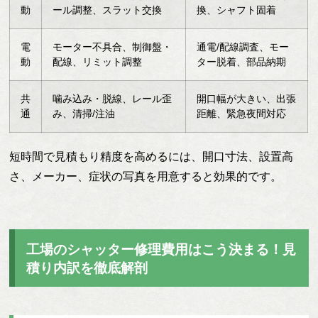
動
ール調整、スラット交換
換、シャフト固着
電
モーター不具合、制御盤・
通電/配線調査、モー
動
配線、リミット調整
ター脱着、部品納期
共
噛み込み・脱線、レール歪
開口幅が大きい、出張
通
み、清掃/注油
距離、緊急夜間対応
短時間で見積もり精度を高めるには、開口寸法、設置高
さ、メーカー、症状の写真を用意すると効果的です。
工場のシャッター修理費用はこう決まる！見
積り内訳を徹底解剖