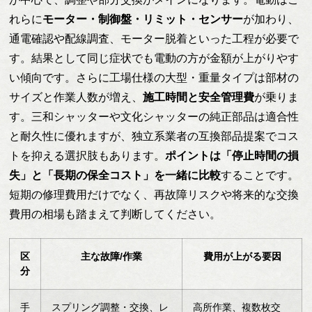
れらに
モーター・制御盤・リミット・センサー
が加わり、
通電確認や配線調査、モーター脱着といった工程が必要で
す。結果として同じ症状でも電動の方が金額が上がりやす
い傾向です。さらに工場仕様の大型・重量タイプは部材の
サイズと作業人数が増え、
施工時間と安全管理費
が乗りま
す。三和シャッターや文化シャッターの純正部品は適合性
と耐久性に優れますが、独立系業者の互換部品提案でコス
トを抑える選択肢もあります。
ポイントは「停止時間の損
失」と「長期の保全コスト」を一緒に比較
することです。
短期の修理費用だけでなく、再故障リスクや将来的な交換
費用の相場も踏まえて判断してください。
区
主な故障/作業
費用が上がる要因
分
手
スプリング調整・交換、レ
高所作業、複数枚交