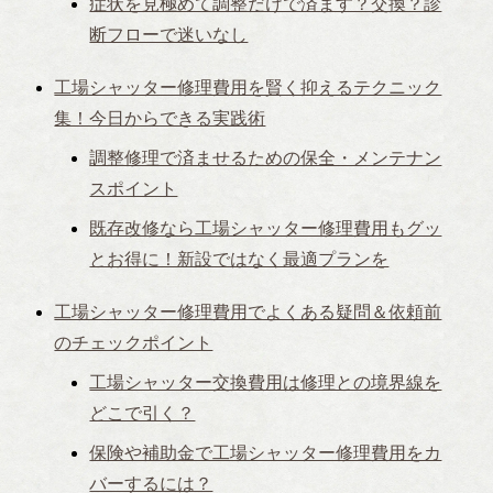
症状を見極めて調整だけで済ます？交換？診
断フローで迷いなし
工場シャッター修理費用を賢く抑えるテクニック
集！今日からできる実践術
調整修理で済ませるための保全・メンテナン
スポイント
既存改修なら工場シャッター修理費用もグッ
とお得に！新設ではなく最適プランを
工場シャッター修理費用でよくある疑問＆依頼前
のチェックポイント
工場シャッター交換費用は修理との境界線を
どこで引く？
保険や補助金で工場シャッター修理費用をカ
バーするには？