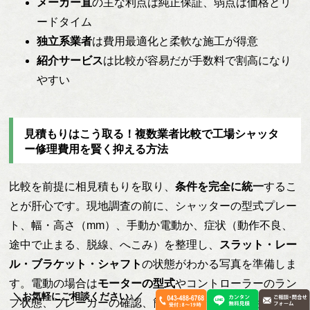
メーカー直
の主な利点は純正保証、弱点は価格とリ
ードタイム
独立系業者
は費用最適化と柔軟な施工が得意
紹介サービス
は比較が容易だが手数料で割高になり
やすい
見積もりはこう取る！複数業者比較で工場シャッタ
ー修理費用を賢く抑える方法
比較を前提に相見積もりを取り、
条件を完全に統一
するこ
とが肝心です。現地調査の前に、シャッターの型式プレー
ト、幅・高さ（mm）、手動か電動か、症状（動作不良、
途中で止まる、脱線、へこみ）を整理し、
スラット・レー
ル・ブラケット・シャフト
の状態がわかる写真を準備しま
す。電動の場合は
モーターの型式
やコントローラーのラン
＼お気軽にご相談ください♪／
プ状態、ブレーカーの確認、簡易リセットの履歴も共有す