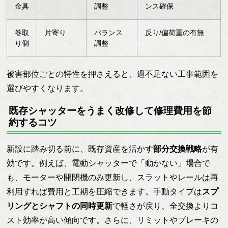
金具
調整
ンス確保
巻取
片寄り
バランス
反り/偏荷重の有無
り側
調整
被害部位ごとの特性を押さえると、過不足ない工事範囲を
選びやすくなります。
既存シャッターをうまく改修して修理費用を節
約するコツ
新設に踏み切る前に、既存資産を活かす
部分交換戦略
が有
効です。例えば、電動シャッターで「動かない」場合で
も、モーターや開閉機のみ更新し、スラットやレールは再
利用すれば費用と工期を圧縮できます。手動タイプは
スプ
リングとシャフトの同時更新
で軽さが戻り、全交換よりコ
スト効率が高い傾向です。さらに、リミットやブレーキの