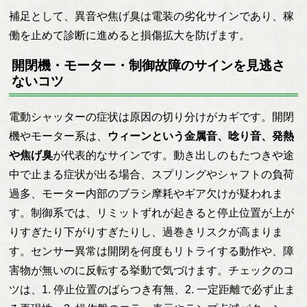
補足として、異音や焦げ臭は電装の劣化サインであり、稼
働を止めて診断に進めると損傷拡大を防げます。
開閉機・モーター・制御故障のサインを見逃さ
ないコツ
電動シャッターの症状は原因の切り分けがカギです。開閉
機やモーター系は、
ウィーンという金属音、唸り音、発熱
や焦げ臭
が代表的なサインです。動き出しのもたつきや途
中で止まる症状が出る場合、スプリングやシャフトの負荷
過多、モーター内部のブラシ摩耗やギア欠けが疑われま
す。制御系では、リミットずれが起きると停止位置が上が
りすぎたり下がりすぎたりし、過巻きリスクが高まりま
す。センサー異常は開閉を何度もリトライする動作や、障
害物が無いのに反転する挙動で気づけます。チェックのコ
ツは、1. 停止位置のばらつき有無、2. 一定距離で必ず止ま