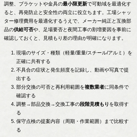
調整、ブラケットや金具の
最小限更新
で可動域を最適化す
ると、再発防止と安全性の両立に役立ちます。工場シャッ
ター修理費用を最適化するうえで、メーカー純正と互換部
品の
供給可否
や、足場要否と夜間工事の割増要因を事前に
確認しておくと、見積もり差の理由が明確になります。
現場のサイズ・種類（軽量/重量/スチール/アルミ）を
正確に共有する
不具合の症状と発生頻度を記録し、動画や写真で提
出する
部分交換の可否と再利用範囲を
複数業者
に同条件で
確認する
調整→部品交換→交換工事の
段階見積もり
を取得す
る
保守点検の提案内容（周期・作業範囲）まで比較す
る