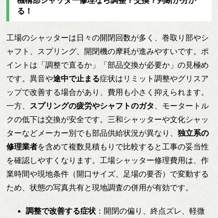
機構部シャッター修理なら調整？交換？判断が分か
る！
工場のシャッターは日々の開閉回数が多く、巻取り部やシ
ャフト、スプリング、開閉機の摩耗が進みやすいです。ポ
イントは「調整で直るか」「部品交換が必要か」の見極め
です。異音や
途中で止まる
症状はリミット調整やグリスア
ップで改善する場合があり、費用も小さく抑えられます。
一方、
スプリングの疲労やシャフトのガタ
、モータートル
クの低下は交換が安全です。三和シャッターや文化シャッ
ターなどメーカー別でも部品供給状況が異なり、
独立系の
修理業者
を含めて複数見積もりで比較すると工事の妥当性
を確認しやすくなります。工場シャッター修理費用は、作
業時間や現地条件（開口サイズ、足場の要否）で変動する
ため、状態の写真共有と現地調査の併用が有効です。
調整で改善する症状
：開閉の偏り、終点ズレ、軽微