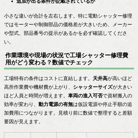
追加が出る条件が記載されているか
小さな違いが合計を左右します。特に電動シャッター修理
ではモーターや制御部品の価格差が大きいため、メーカー
や型式、部品番号の提示があるかを必ず確認してくださ
い。
作業環境や現場の状況で工場シャッター修理費
用がどう変わる？数値でチェック
工場特有の条件はコストに直結します。
天井高
が高いほど
高所作業費や機材費が上がり、
シャッターサイズ
が大きい
ほど人員と時間が増えます。
車両の進入可否
で資材搬入の
効率が変わり、
動力電源の有無
は仮設電源や停止手順の追
加費用につながります。見積り前に数値で整理すると差額
要因が見えます。