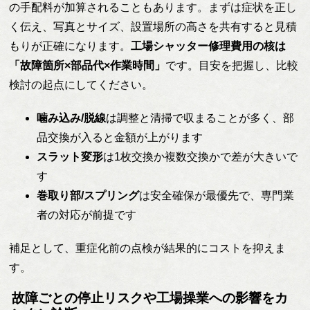
の手配料が加算されることもあります。まずは症状を正し
く伝え、写真とサイズ、設置場所の高さを共有すると見積
もりが正確になります。
工場シャッター修理費用の核は
「故障箇所×部品代×作業時間」
です。目安を把握し、比較
検討の起点にしてください。
噛み込み/脱線
は調整と清掃で収まることが多く、部
品交換が入ると金額が上がります
スラット変形
は1枚交換か複数交換かで差が大きいで
す
巻取り部/スプリング
は安全確保が最優先で、専門業
者の対応が前提です
補足として、重症化前の点検が結果的にコストを抑えま
す。
故障ごとの停止リスクや工場操業への影響をカ