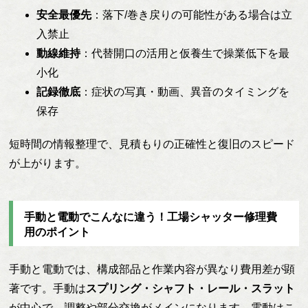
安全最優先
：落下/巻き戻りの可能性がある場合は立
入禁止
動線維持
：代替開口の活用と仮養生で操業低下を最
小化
記録徹底
：症状の写真・動画、異音のタイミングを
保存
短時間の情報整理で、見積もりの正確性と復旧のスピード
が上がります。
手動と電動でこんなに違う！工場シャッター修理費
用のポイント
手動と電動では、構成部品と作業内容が異なり費用差が顕
著です。手動は
スプリング・シャフト・レール・スラット
が中心で、調整や部分交換がメインになります。電動はこ