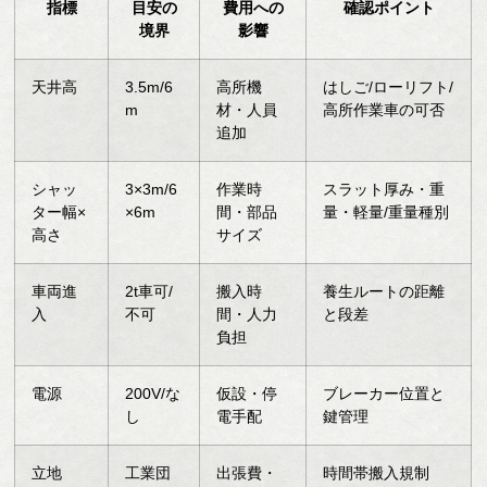
指標
目安の
費用への
確認ポイント
境界
影響
天井高
3.5m/6
高所機
はしご/ローリフト/
m
材・人員
高所作業車の可否
追加
シャッ
3×3m/6
作業時
スラット厚み・重
ター幅×
×6m
間・部品
量・軽量/重量種別
高さ
サイズ
車両進
2t車可/
搬入時
養生ルートの距離
入
不可
間・人力
と段差
負担
電源
200V/な
仮設・停
ブレーカー位置と
し
電手配
鍵管理
立地
工業団
出張費・
時間帯搬入規制