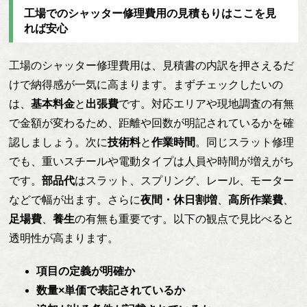
工場でのシャッター修理費用の見積もりはここを見
れば安心
工場のシャッター修理費用は、見積書の内訳を押さえるだ
けで納得感が一気に高まります。まずチェックしたいの
は、
基本料金
と
出張費
です。対応エリアや現地調査の有無
で金額が変わるため、距離や回数が明記されているかを確
認しましょう。次に
技術料
と
作業時間
。同じスラット修理
でも、重いスチールや電動タイプは人員や時間が増えがち
です。
部品代
はスラット、スプリング、レール、モーター
などで幅が出ます。さらに
夜間・休日割増
、
高所作業費
、
足場費
、
養生
の有無も重要です。以下の観点で見比べると
透明性が高まります。
項目の定義が明確か
数量×単価で表記されているか