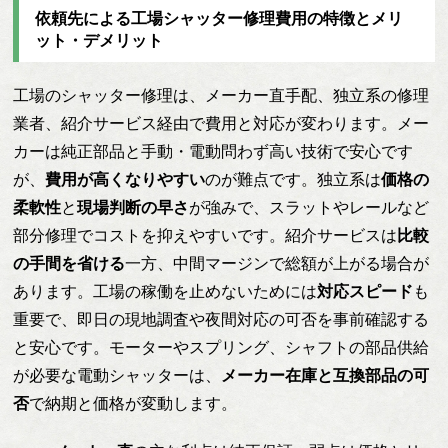
依頼先による工場シャッター修理費用の特徴とメリ
ット・デメリット
工場のシャッター修理は、メーカー直手配、独立系の修理
業者、紹介サービス経由で費用と対応が変わります。メー
カーは純正部品と手動・電動問わず高い技術で安心です
が、
費用が高くなりやすい
のが難点です。独立系は
価格の
柔軟性
と
現場判断の早さ
が強みで、スラットやレールなど
部分修理でコストを抑えやすいです。紹介サービスは
比較
の手間を省ける
一方、中間マージンで総額が上がる場合が
あります。工場の稼働を止めないためには
対応スピード
も
重要で、即日の現地調査や夜間対応の可否を事前確認する
と安心です。モーターやスプリング、シャフトの部品供給
が必要な電動シャッターは、
メーカー在庫と互換部品の可
否
で納期と価格が変動します。