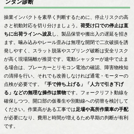
ンタン診断
操業インパクトを素早く判断するために、停止リスクの高
さと初動対応を切り分けましょう。
荷受け口での停止は直
ちに出荷ラインへ波及
し、製品保管や搬出入の遅延を招き
ます。噛み込みやレール歪みは無理な開閉で二次破損を誘
発しやすく、スラット脱落やスプリング破断は安全リスク
が高く現場隔離が推奨です。電動シャッターが途中で止ま
る場合は、ブレーカーとリモコン電池の確認、障害物検知
の清掃を行い、それでも改善しなければ通電・モーターの
点検が必要です。
「手で持ち上げる」「人力で引き下げ
る」などの無理な操作は禁物
です。フォークリフト動線を
確保しつつ、開口部の仮養生や別動線への切替を検討して
ください。作業高がある工事では
足場や高所作業車の手配
が必要になり、費用と時間が増えるため早期の判断が有利
です。