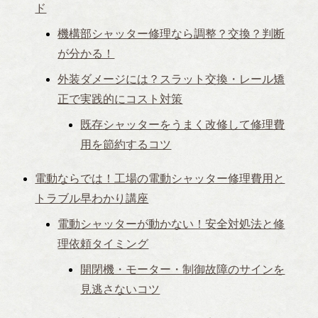
ド
機構部シャッター修理なら調整？交換？判断
が分かる！
外装ダメージには？スラット交換・レール矯
正で実践的にコスト対策
既存シャッターをうまく改修して修理費
用を節約するコツ
電動ならでは！工場の電動シャッター修理費用と
トラブル早わかり講座
電動シャッターが動かない！安全対処法と修
理依頼タイミング
開閉機・モーター・制御故障のサインを
見逃さないコツ