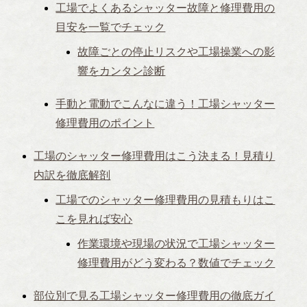
工場でよくあるシャッター故障と修理費用の
目安を一覧でチェック
故障ごとの停止リスクや工場操業への影
響をカンタン診断
手動と電動でこんなに違う！工場シャッター
修理費用のポイント
工場のシャッター修理費用はこう決まる！見積り
内訳を徹底解剖
工場でのシャッター修理費用の見積もりはこ
こを見れば安心
作業環境や現場の状況で工場シャッター
修理費用がどう変わる？数値でチェック
部位別で見る工場シャッター修理費用の徹底ガイ