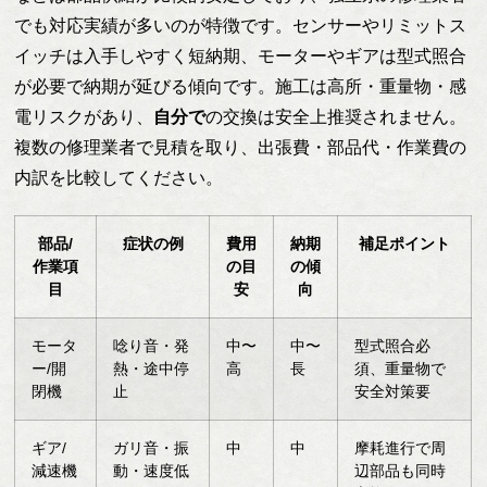
でも対応実績が多いのが特徴です。センサーやリミットス
イッチは入手しやすく短納期、モーターやギアは型式照合
が必要で納期が延びる傾向です。施工は高所・重量物・感
電リスクがあり、
自分で
の交換は安全上推奨されません。
複数の修理業者で見積を取り、出張費・部品代・作業費の
内訳を比較してください。
部品/
症状の例
費用
納期
補足ポイント
作業項
の目
の傾
目
安
向
モータ
唸り音・発
中〜
中〜
型式照合必
ー/開
熱・途中停
高
長
須、重量物で
閉機
止
安全対策要
ギア/
ガリ音・振
中
中
摩耗進行で周
減速機
動・速度低
辺部品も同時