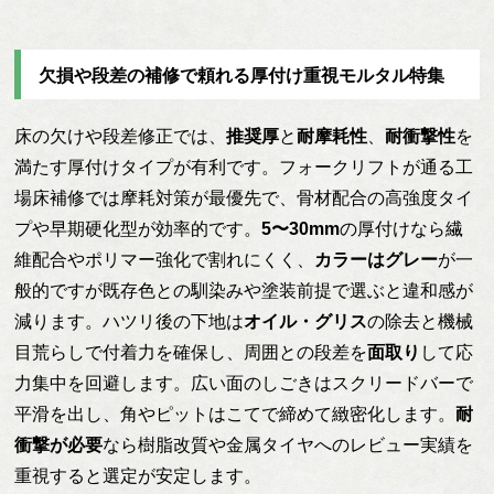
欠損や段差の補修で頼れる厚付け重視モルタル特集
床の欠けや段差修正では、
推奨厚
と
耐摩耗性
、
耐衝撃性
を
満たす厚付けタイプが有利です。フォークリフトが通る工
場床補修では摩耗対策が最優先で、骨材配合の高強度タイ
プや早期硬化型が効率的です。
5〜30mm
の厚付けなら繊
維配合やポリマー強化で割れにくく、
カラーはグレー
が一
般的ですが既存色との馴染みや塗装前提で選ぶと違和感が
減ります。ハツリ後の下地は
オイル・グリス
の除去と機械
目荒らしで付着力を確保し、周囲との段差を
面取り
して応
力集中を回避します。広い面のしごきはスクリードバーで
平滑を出し、角やピットはこてで締めて緻密化します。
耐
衝撃が必要
なら樹脂改質や金属タイヤへのレビュー実績を
重視すると選定が安定します。