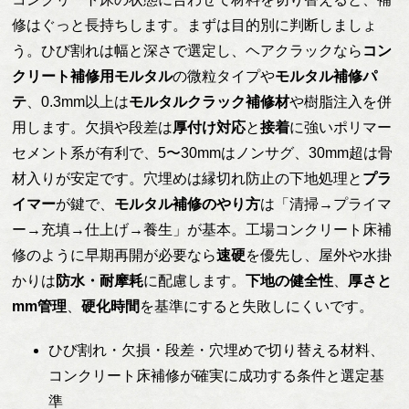
修はぐっと長持ちします。まずは目的別に判断しましょ
う。ひび割れは幅と深さで選定し、ヘアクラックなら
コン
クリート補修用モルタル
の微粒タイプや
モルタル補修パ
テ
、0.3mm以上は
モルタルクラック補修材
や樹脂注入を併
用します。欠損や段差は
厚付け対応
と
接着
に強いポリマー
セメント系が有利で、5〜30mmはノンサグ、30mm超は骨
材入りが安定です。穴埋めは縁切れ防止の下地処理と
プラ
イマー
が鍵で、
モルタル補修のやり方
は「清掃→プライマ
ー→充填→仕上げ→養生」が基本。工場コンクリート床補
修のように早期再開が必要なら
速硬
を優先し、屋外や水掛
かりは
防水・耐摩耗
に配慮します。
下地の健全性
、
厚さと
mm管理
、
硬化時間
を基準にすると失敗しにくいです。
ひび割れ・欠損・段差・穴埋めで切り替える材料、
コンクリート床補修が確実に成功する条件と選定基
準