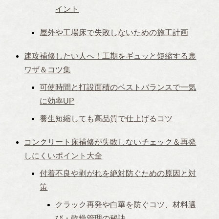
イント
屋外や工場床で失敗しないための施工計画
速攻補修したい人へ！工期をギュッと短縮する裏
ワザ＆コツ集
可使時間と打設面積のベストバランスで一気
に効率UP
養生短縮しても高品質で仕上げるコツ
コンクリート床補修が失敗しないチェック＆再発
しにくいポイント大全
付着不良や剥がれを絶対防ぐための原因と対
策
クラック再発や白華を防ぐコツ、材料選
び・乾燥管理の秘訣