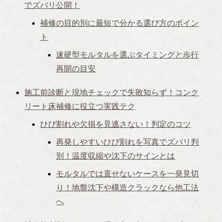
でズバリ公開！
補修の目的別に最短で分かる選び方のポイン
ト
速硬型モルタルを選ぶタイミングと歩行
再開の目安
施工前診断と現地チェックで失敗知らず！コンク
リート床補修に役立つ実践テク
ひび割れや欠損を見逃さない！判定のコツ
再発しやすいひび割れを写真でズバリ判
別！温度収縮や沈下のサインとは
モルタルでは直せないケースを一発見切
り！地盤沈下や構造クラックなら他工法
へ