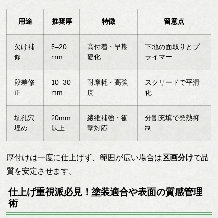
用途
推奨厚
特徴
留意点
欠け補
5–20
高付着・早期
下地の面取りとプ
修
mm
硬化
ライマー
段差修
10–30
耐摩耗・高強
スクリードで平滑
正
mm
度
化
坑孔穴
20mm
繊維補強・衝
分割充填で発熱抑
埋め
以上
撃対応
制
厚付けは一度に仕上げず、範囲が広い場合は
区画分け
で品
質を安定させます。
仕上げ重視派必見！塗装適合や表面の質感管理
術