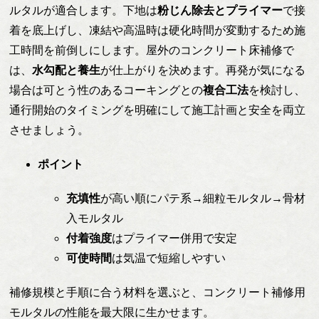
ルタルが適合します。下地は
粉じん除去とプライマー
で接
着を底上げし、凍結や高温時は硬化時間が変動するため施
工時間を前倒しにします。屋外のコンクリート床補修で
は、
水勾配と養生
が仕上がりを決めます。再発が気になる
場合は可とう性のあるコーキングとの
複合工法
を検討し、
通行開始のタイミングを明確にして施工計画と安全を両立
させましょう。
ポイント
充填性
が高い順にパテ系→細粒モルタル→骨材
入モルタル
付着強度
はプライマー併用で安定
可使時間
は気温で短縮しやすい
補修規模と手順に合う材料を選ぶと、コンクリート補修用
モルタルの性能を最大限に生かせます。