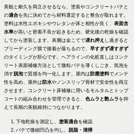
美観と耐久を両立させるなら、塗装やコンクリートパテと
の
適合
を先に決めてから材料選定すると整合が取れます。
塗料は水性エポキシやウレタンが床と相性が良く、
表面含
水率
が高いと密着不良が起きるため、硬化後の乾燥を確認
してから塗装します。表層は金こてで
遅れ押え
し過ぎると
ブリーディング膜で接着が落ちるので、
早すぎず遅すぎず
のタイミングが肝心です。ヘアラインの化粧直しはコンク
リート表面補修方法として微粒パテを薄くしごき、気泡を
消す
脱泡
で質感を均一化します。屋内は
防塵塗料
でメンテ
性を高め、屋外は
防水
やノンスリップ骨材で安全性を両立
させます。コンクリート床補修に用いるモルタルとトップ
コートの組み合わせを管理できると、
色ムラと艶ムラ
を抑
えて長期の美観維持につながります。
下地乾燥を測定し、
塗装適合
を確認
パテで微細凹凸を均し、
脱脂・清掃