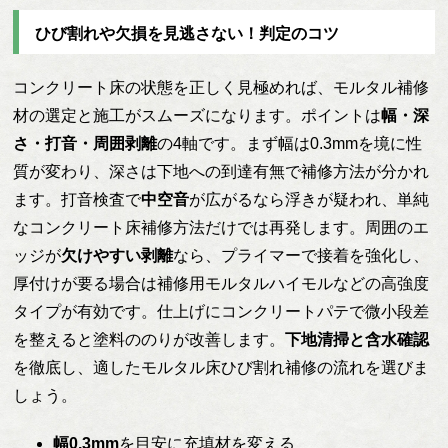
ひび割れや欠損を見逃さない！判定のコツ
コンクリート床の状態を正しく見極めれば、モルタル補修
材の選定と施工がスムーズになります。ポイントは
幅・深
さ・打音・周囲剥離
の4軸です。まず幅は0.3mmを境に性
質が変わり、深さは下地への到達有無で補修方法が分かれ
ます。打音検査で
中空音
が広がるなら浮きが疑われ、単純
なコンクリート床補修方法だけでは再発します。周囲のエ
ッジが
欠けやすい剥離
なら、プライマーで接着を強化し、
厚付けが要る場合は補修用モルタルハイモルなどの高強度
タイプが有効です。仕上げにコンクリートパテで微小段差
を整えると塗料ののりが改善します。
下地清掃と含水確認
を徹底し、適したモルタル床ひび割れ補修の流れを選びま
しょう。
幅0.3mm
を目安に充填材を変える