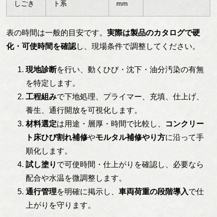
しごき
ト系
mm
表の時間は一般的目安です。
実際は製品のカタログで硬
化・可使時間を確認
し、現場条件で調整してください。
現地診断
を行い、動くひび・沈下・油分汚染の有無
を特定します。
工程組み
で下地処理、プライマー、充填、仕上げ、
養生、通行開放を可視化します。
材料選定
は用途・層厚・時間で比較し、
コンクリー
ト床ひび割れ補修
や
モルタル補修やり方
に沿って手
順化します。
試し塗り
で可使時間・仕上がりを確認し、必要なら
配合や水温を微調整します。
通行管理
を明確に掲示し、
車両荷重の段階導入
で仕
上がりを守ります。