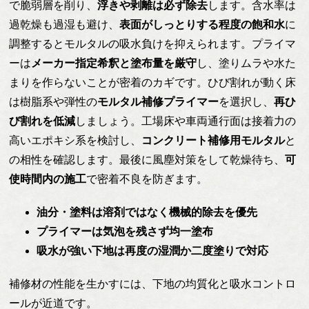
で脆弱層を削り、
浮きや剥離は必ず除去
します。含水率は
過乾燥も過湿も避け、
表面がしっとりする程度の飽和水
に
調整するとモルタルの吸水負けを抑えられます。プライマ
ーは
メーカー指定希釈と塗布量を厳守
し、塗りムラや水た
まりを作らないことが密着のカギです。ひび割れが動く床
は樹脂系や弾性の
モルタル補修プライマー
を選択し、
再ひ
び割れを低減
しましょう。工場床や車両通行面は接着力の
高いエポキシ系を検討し、
コンクリート補修用モルタル
と
の相性を確認します。最後に風塵対策をして乾燥待ち、
可
使時間内の施工
で密着不良を防ぎます。
油分・塗料は溶剤ではなく機械的除去を優先
プライマーは気泡を残さず均一塗布
吸水が強い下地は再度の湿潤か二度塗りで対応
補修材の性能を生かすには、下地の均質化と吸水コントロ
ールが近道です。