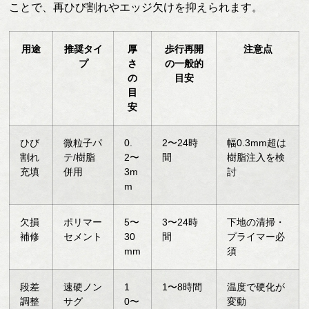
ことで、再ひび割れやエッジ欠けを抑えられます。
用途
推奨タイ
厚
歩行再開
注意点
プ
さ
の一般的
の
目安
目
安
ひび
微粒子パ
0.
2〜24時
幅0.3mm超は
割れ
テ/樹脂
2〜
間
樹脂注入を検
充填
併用
3m
討
m
欠損
ポリマー
5〜
3〜24時
下地の清掃・
補修
セメント
30
間
プライマー必
mm
須
段差
速硬ノン
1
1〜8時間
温度で硬化が
調整
サグ
0〜
変動