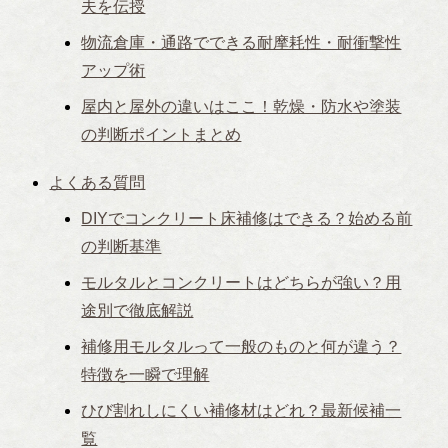
夫を伝授
物流倉庫・通路でできる耐摩耗性・耐衝撃性
アップ術
屋内と屋外の違いはここ！乾燥・防水や塗装
の判断ポイントまとめ
よくある質問
DIYでコンクリート床補修はできる？始める前
の判断基準
モルタルとコンクリートはどちらが強い？用
途別で徹底解説
補修用モルタルって一般のものと何が違う？
特徴を一瞬で理解
ひび割れしにくい補修材はどれ？最新候補一
覧