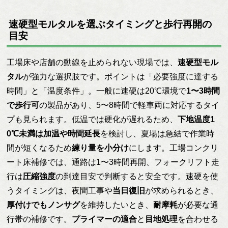
速硬型モルタルを選ぶタイミングと歩行再開の
目安
工場床や店舗の動線を止められない現場では、
速硬型モル
タル
が強力な選択肢です。ポイントは「必要強度に達する
時間」と「温度条件」。一般に速硬は20℃環境で
1〜3時間
で歩行可
の製品があり、5〜8時間で軽車両に対応するタイ
プも見られます。低温では硬化が遅れるため、
下地温度1
0℃未満は加温や時間延長
を検討し、夏場は急結で作業時
間が短くなるため
練り量を小分け
にします。工場コンクリ
ート床補修では、通路は1〜3時間再開、フォークリフト走
行は
圧縮強度
の到達目安で判断すると安全です。速硬を使
うタイミングは、夜間工事や
当日復旧
が求められるとき、
厚付けでもノンサグ
を維持したいとき、
耐摩耗
が必要な通
行帯の補修です。
プライマーの適合
と
目地処理
を合わせる