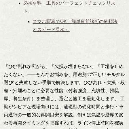
必須材料・工具のパーフェクトチェックリス
ト
スマホ写真でOK！簡単事前診断の依頼法
とスピード見積り
「ひび割れが広がる」「欠損が埋まらない」「工場を止め
たくない」——そんなお悩みを、用途別の“正しいモルタル
選び”と失敗しない手順で解決します。ひび割れ・欠損・段
差・穴埋めごとに必要な性能（付着強度、充填性、推奨
厚、養生条件）を整理し、選定と施工を最短化します。 工
期がシビアな現場向けには、速硬型の硬化時間と歩行・車
両通行の一般的な再開目安を解説。例えば気温や層厚で変
わる再開タイミングを把握すれば、ライン停止時間を確実