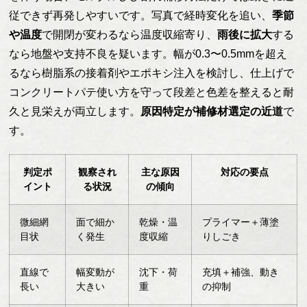
従できず再発しやすいです。写真で経時変化を追い、
季節
や温度
で開閉が変わるなら温度収縮寄り、
雨後に拡大
する
なら地盤や支持不良を疑います。幅が0.3〜0.5mmを超え
るなら樹脂系の接着剤やエポキシ注入を検討し、仕上げで
コンクリートパテ使い方を守って段差と色差を整えると耐
久と見栄えが両立します。
原因特定が補修材選定の近道
で
す。
判定ポ
観察され
主な原因
対応の要点
イント
る状況
の傾向
微細網
面で細か
乾燥・温
プライマー＋薄塗
目状
く発生
度収縮
りしごき
直線で
幅変動が
沈下・荷
充填＋補強、動き
長い
大きい
重
の抑制