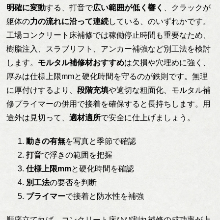
明確に変動
する、打音で
広い範囲が低く響く
、クラックが
躯体の
力の流れに沿って連続
している、のいずれかです。
工場コンクリート床補修では稼働停止時間も重要なため、
樹脂注入、スラブリフト、アンカー補強など別工法を検討
します。
モルタル補修材おすすめ
は欠損や穴埋めに強く、
厚みは仕様上限mmと硬化時間を守るのが鉄則です。無理
に厚付けするより、
段階充填
や適切な粗面化、モルタル補
修プライマーの併用で接着を確保すると長持ちします。用
途外は見切って、
適材適所
で安全に仕上げましょう。
動きの有無
を写真と季節で確認
打音
で浮きの範囲を把握
仕様上限mm
と硬化時間を確認
別工法
の要否を判断
プライマー
で接着と防水性を補強
順序立てれば、コンクリート床ひび割れ補修の成功率が上