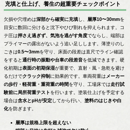
充填と仕上げ、養生の超重要チェックポイント
欠損や穴埋めは
深部から確実に充填
し、
層厚10〜30mm
を
目安に数回に分けると沈下やひび割れを抑えられます。コ
テ圧は
押さえ過ぎず、気泡を逃がす角度
でならし、端部は
プライマーの露出がないよう追い足しします。薄塗りのし
ごきは
0.5〜3mm
を守り、床面の段差は直尺でライン確認
をすると
通行時の振動や台車の段差音
を低減できます。硬
化初期は
表面の初期保湿
が重要で、直射・風・急乾を避け
るだけで
クラック抑制
に効果的です。車両荷重は
メーカー
の歩行・軽荷重・重荷重の時間
を守り、工場床では
走行試
験前に局所荷重テスト
を行います。塗装仕上げを予定する
場合は
含水とpHが安定
してから行い、
塗料のはじきや白
化
を防ぎます。
層厚は規格上限を超えない