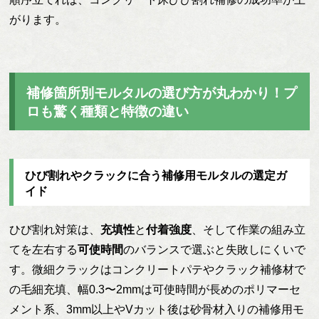
がります。
補修箇所別モルタルの選び方が丸わかり！プ
ロも驚く種類と特徴の違い
ひび割れやクラックに合う補修用モルタルの選定ガ
イド
ひび割れ対策は、
充填性
と
付着強度
、そして作業の組み立
てを左右する
可使時間
のバランスで選ぶと失敗しにくいで
す。微細クラックはコンクリートパテやクラック補修材で
の毛細充填、幅0.3〜2mmは可使時間が長めのポリマーセ
メント系、3mm以上やVカット後は砂骨材入りの補修用モ