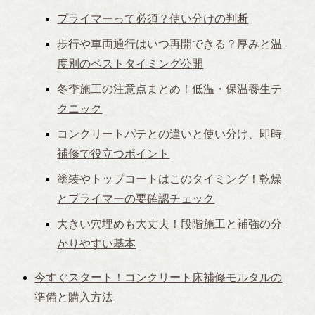
プライマーって必須？使い分けの判断
歩行や車両通行はいつ再開できる？厚みと温
度別のベストタイミング公開
冬季施工の注意点まとめ！低温・保温養生テ
クニック
コンクリートパテとの違いと使い分け、即時
補修で役立つポイント
塗装やトップコートはこのタイミング！乾燥
とプライマーの要確認チェック
大きい穴埋めも大丈夫！段階施工と補強の分
かりやすい基本
今すぐスタート！コンクリート床補修モルタルの
準備と購入方法