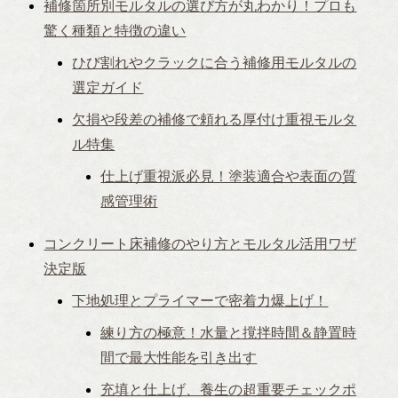
補修箇所別モルタルの選び方が丸わかり！プロも
驚く種類と特徴の違い
ひび割れやクラックに合う補修用モルタルの
選定ガイド
欠損や段差の補修で頼れる厚付け重視モルタ
ル特集
仕上げ重視派必見！塗装適合や表面の質
感管理術
コンクリート床補修のやり方とモルタル活用ワザ
決定版
下地処理とプライマーで密着力爆上げ！
練り方の極意！水量と撹拌時間＆静置時
間で最大性能を引き出す
充填と仕上げ、養生の超重要チェックポ