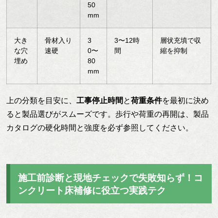
50
mm
大き
骨材入り
3
3〜12時
層状充填で収
な穴
速硬
0〜
間
縮を抑制
埋め
80
mm
上の分類を目安に、
工事停止時間
と
荷重条件
を最初に決め
ると製品選びがスムーズです。歩行や荷重の再開は、製品
カタログの硬化時間と強度を必ず参照してください。
施工前診断と現地チェックで失敗知らず！コ
ンクリート床補修に役立つ実践テク