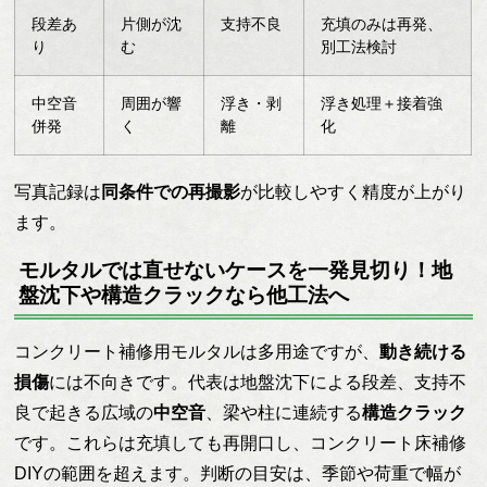
段差あ
片側が沈
支持不良
充填のみは再発、
り
む
別工法検討
中空音
周囲が響
浮き・剥
浮き処理＋接着強
併発
く
離
化
写真記録は
同条件での再撮影
が比較しやすく精度が上がり
ます。
モルタルでは直せないケースを一発見切り！地
盤沈下や構造クラックなら他工法へ
コンクリート補修用モルタルは多用途ですが、
動き続ける
損傷
には不向きです。代表は地盤沈下による段差、支持不
良で起きる広域の
中空音
、梁や柱に連続する
構造クラック
です。これらは充填しても再開口し、コンクリート床補修
DIYの範囲を超えます。判断の目安は、季節や荷重で幅が