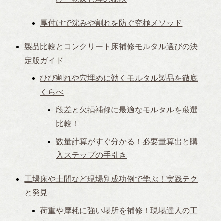
厚付けで沈みや割れを防ぐ究極メソッド
製品比較とコンクリート床補修モルタル選びの決
定版ガイド
ひび割れや穴埋めに効くモルタル製品を徹底
くらべ
段差と欠損補修に最適なモルタルを厳選
比較！
数量計算がすぐ分かる！必要量算出と購
入ステップの手引き
工場床や土間など現場別成功例で学ぶ！実践テク
と発見
荷重や摩耗に強い場所を補修！現場達人の工