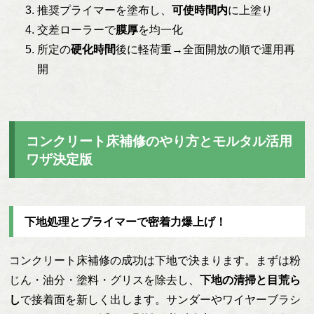
推奨プライマーを塗布し、
可使時間内
に上塗り
交差ローラーで
膜厚
を均一化
所定の
硬化時間
後に軽荷重→全面開放の順で運用再
開
コンクリート床補修のやり方とモルタル活用
ワザ決定版
下地処理とプライマーで密着力爆上げ！
コンクリート床補修の成功は下地で決まります。まずは粉
じん・油分・塗料・グリスを除去し、
下地の清掃と目荒ら
し
で接着面を新しく出します。サンダーやワイヤーブラシ