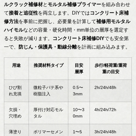
ルクラック補修材
と
モルタル補修プライマー
を組み合わせ
て
接着と追従性
を両立します。DIYでは
コンクリート床補
修方法
を事前に把握し、必要量を計算して
補修用モルタル
ハイモル
などの容量・硬化時間・mm単位の層厚を選定す
ると失敗が減ります。
コンクリート床補修DIY
でも安全第
一で、
防じん・保護具・動線分離
を計画に組み込みます。
用途
推奨材料タイプ
目安
歩行/軽荷重/重荷
層厚
重の目安
ひび割
微粒子パテ系や
0.5〜
2h/24h/48h
れ充填
樹脂注入
3mm
欠損・
厚付け対応モル
10〜3
4h/24h/72h
穴埋め
タル
0mm
薄塗り
ポリマーセメン
1〜5
3h/24h/48h