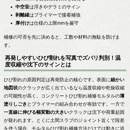
中空音
は浮きやデラミのサイン
剥離縁
はプライマーで接着補強
厚付け
は仕様の上限mmを厳守
補修の可否を先に決めると、工数や材料の無駄を防げま
す。
再発しやすいひび割れを写真でズバリ判別！温
度収縮や沈下のサインとは
ひび割れの原因判定は再発防止の核心です。表面に
細かい
地図状
のクラックが広く出ているなら温度収縮や乾燥収縮
の可能性が高く、コンクリートひび割れ補修モルタルの
薄
塗りしごき
とプライマーの組み合わせが有効です。一方で
一直線に伸びる幅変動の大きい
クラックは沈下や荷重起因
が疑われます。とくに土間スラブのジョイント近くで段差
を伴う場合、モルタルひび割れ補修方法だけでは動きに追