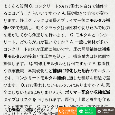
よくある質問 Q. コンクリートのひび割れを自分で補修す
るにはどうしたらいいですか？ A. 幅や動きで方法が変わ
ります。静止クラックは清掃とプライマー後に
モルタル補
修パテ
で充填し、動くクラックは弾性材や切り込みで応力
を逃がしてから薄塗りを行います。 Q. モルタルとコンク
リート、どちらが力が強いですか？ A. 一般に骨材が多い
コンクリートの方が圧縮に強いです。床の局所補修は
補修
用モルタル
の接着と施工性を活かし、構造耐力は躯体側で
担保します。 Q. 補修用モルタルとは何ですか？ A. 接着性
や収縮低減、早期硬化など
補修に特化した配合
のモルタル
です。
コンクリートモルタル補修
に適した種類を用途で選
びます。 Q. ひび割れしないモルタルはありますか？ A. 完
全にしないものはありませんが、
ポリマー配合
や
収縮低減
タイプはリスクを下げられます。厚付け上限と養生を守る
ことが重要です。 Q. コンクリートパテの使い方で注意点
＼お気軽にご相談ください♪／
はありますか？ A. 下地の乾燥と脱脂、
プライマー適合
、