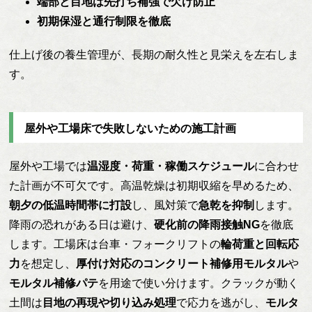
端部と目地は先打ち補強で欠け防止
初期保湿と通行制限を徹底
仕上げ後の養生管理が、長期の耐久性と見栄えを左右しま
す。
屋外や工場床で失敗しないための施工計画
屋外や工場では
温湿度・荷重・稼働スケジュール
に合わせ
た計画が不可欠です。高温乾燥は初期収縮を早めるため、
朝夕の低温時間帯に打設
し、風対策で
急乾を抑制
します。
降雨の恐れがある日は避け、
硬化前の降雨接触NG
を徹底
します。工場床は台車・フォークリフトの
輪荷重と回転応
力
を想定し、
厚付け対応のコンクリート補修用モルタル
や
モルタル補修パテ
を用途で使い分けます。クラックが動く
土間は
目地の再現や切り込み処理
で応力を逃がし、
モルタ