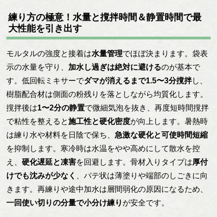
練り方の極意！水量と撹拌時間＆静置時間で最
大性能を引き出す
モルタルの強度と接着は
水量管理
でほぼ決まります。袋表
示の水量を守り、
加水し過ぎは絶対に避ける
のが基本で
す。低回転ミキサーで
ダマが消えるまで1.5〜3分撹拌
し、
樹脂配合材は側面の粉残りを落としながら均質化します。
撹拌後は
1〜2分の静置
で微細気泡を抜き、再度短時間撹拌
で粘性を整えると
施工性と硬化密度
が向上します。暑熱時
は練り水や材料を日陰で保ち、
急激な硬化と可使時間短縮
を抑制します。寒冷時は水温をやや高めにして散水を控
え、
硬化遅延と凍害
を回避します。骨材入りタイプは
厚付
けでも沈みが少なく
、パテ状は薄塗りや端部のしごきに向
きます。再練りや途中加水は層間弱化の原因になるため、
一回使い切りの分量で小分け練り
が安全です。