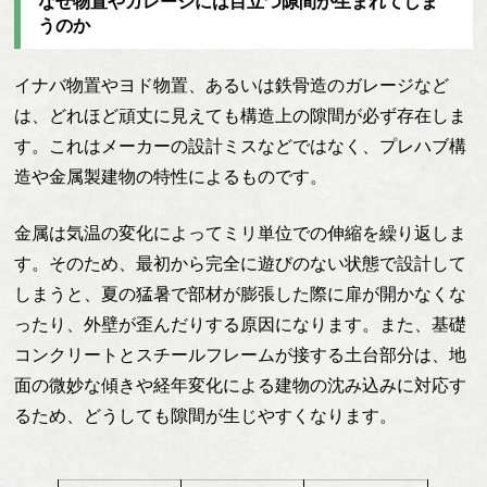
なぜ物置やガレージには目立つ隙間が生まれてしま
うのか
イナバ物置やヨド物置、あるいは鉄骨造のガレージなど
は、どれほど頑丈に見えても構造上の隙間が必ず存在しま
す。これはメーカーの設計ミスなどではなく、プレハブ構
造や金属製建物の特性によるものです。
金属は気温の変化によってミリ単位での伸縮を繰り返しま
す。そのため、最初から完全に遊びのない状態で設計して
しまうと、夏の猛暑で部材が膨張した際に扉が開かなくな
ったり、外壁が歪んだりする原因になります。また、基礎
コンクリートとスチールフレームが接する土台部分は、地
面の微妙な傾きや経年変化による建物の沈み込みに対応す
るため、どうしても隙間が生じやすくなります。