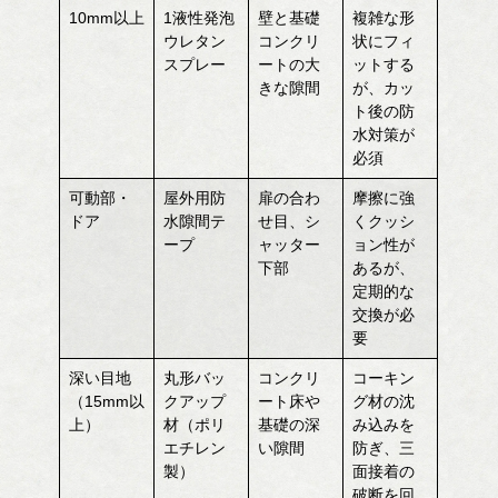
10mm以上
1液性発泡
壁と基礎
複雑な形
ウレタン
コンクリ
状にフィ
スプレー
ートの大
ットする
きな隙間
が、カッ
ト後の防
水対策が
必須
可動部・
屋外用防
扉の合わ
摩擦に強
ドア
水隙間テ
せ目、シ
くクッシ
ープ
ャッター
ョン性が
下部
あるが、
定期的な
交換が必
要
深い目地
丸形バッ
コンクリ
コーキン
（15mm以
クアップ
ート床や
グ材の沈
上）
材（ポリ
基礎の深
み込みを
エチレン
い隙間
防ぎ、三
製）
面接着の
破断を回