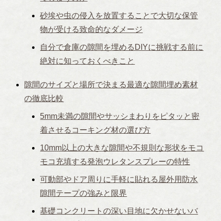
砂埃や虫の侵入を放置することで大切な保管
物が受ける致命的なダメージ
自分で倉庫の隙間を埋めるDIYに挑戦する前に
絶対に知っておくべきこと
隙間のサイズと場所で決まる最適な隙間埋め素材
の徹底比較
5mm未満の隙間やサッシまわりをピタッと密
着させるコーキング材の選び方
10mm以上の大きな隙間や不規則な形状をモコ
モコ充填する発泡ウレタンスプレーの特性
可動部やドア周りに手軽に貼れる屋外用防水
隙間テープの強みと限界
基礎コンクリートの深い目地に欠かせないバ