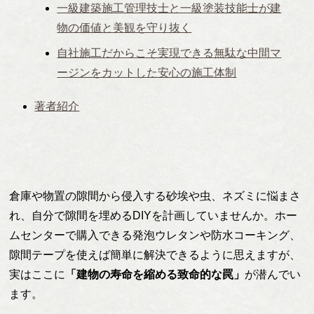
一級建築施工管理技士と一級塗装技能士が建
物の価値と美観を守り抜く
自社施工だからこそ実現できる無駄な中間マ
ージンをカットした安心の施工体制
著者紹介
倉庫や物置の隙間から侵入する砂埃や虫、ネズミに悩まさ
れ、自分で隙間を埋めるDIYを計画していませんか。ホー
ムセンターで購入できる発泡ウレタンや防水コーキング、
隙間テープを使えば簡単に解決できるように思えますが、
実はここに
「建物の寿命を縮める致命的な罠」
が潜んでい
ます。