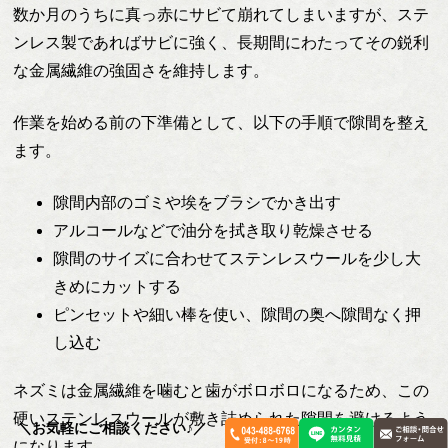
数か月のうちに真っ赤にサビて崩れてしまいますが、ステ
ンレス製であればサビに強く、長期間にわたってその鋭利
な金属繊維の強固さを維持します。
作業を始める前の下準備として、以下の手順で隙間を整え
ます。
隙間内部のゴミや埃をブラシでかき出す
アルコールなどで油分を拭き取り乾燥させる
隙間のサイズに合わせてステンレスウールを少し大
きめにカットする
ピンセットや細い棒を使い、隙間の奥へ隙間なく押
し込む
ネズミは金属繊維を噛むと歯がボロボロになるため、この
硬いステンレスウールが敷き詰められた隙間を避けるよう
＼お気軽にご相談ください♪／
になります。