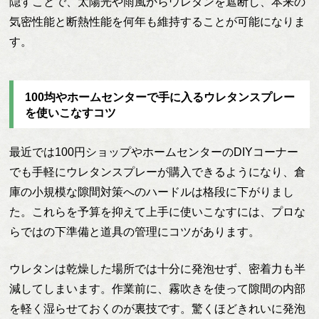
隠すことで、太陽光や雨風からウレタンを遮断し、本来の
気密性能と断熱性能を何年も維持することが可能になりま
す。
100均やホームセンターで手に入るウレタンスプレー
を使いこなすコツ
最近では100円ショップやホームセンターのDIYコーナー
でも手軽にウレタンスプレーが購入できるようになり、倉
庫の小規模な隙間対策へのハードルは格段に下がりまし
た。これらを予算を抑えて上手に使いこなすには、プロな
らではの下準備と道具の管理にコツがあります。
ウレタンは乾燥した場所では十分に発泡せず、密着力も半
減してしまいます。作業前に、霧吹きを使って隙間の内部
を軽く湿らせておくのが裏技です。驚くほどきれいに発泡