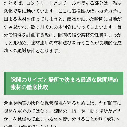
たとえば、コンクリートとスチールが接する部分は、温度
変化で常に動いています。ここに追従性の低いカチカチに
固まる素材を使ってしまうと、建物が動いた瞬間に目地が
引き裂かれ、数ヶ月で元の木阿弥になってしまいます。自
分で補修を計画する際は、隙間の幅や素材の性質をしっか
りと見極め、適材適所の材料選びを行うことが長期的な成
功への絶対条件となります。
隙間のサイズと場所で決まる最適な隙間埋め
素材の徹底比較
倉庫や物置の快適な保管環境を守るためには、ただ闇雲に
隙間を塞ぐのではなく、隙間の「幅」や「動く場所かどう
か」を見極めて正しい素材を使い分けることがDIY成功へ
の最大の分岐点になります。