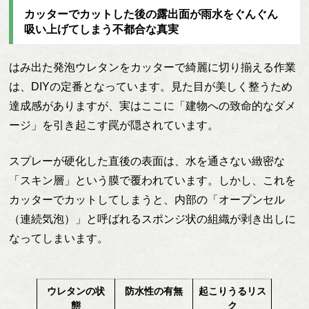
カッターでカットした後の露出面が雨水をぐんぐん
吸い上げてしまう不都合な真実
はみ出た発泡ウレタンをカッターで綺麗に切り揃える作業
は、DIYの定番となっています。見た目が美しく整うため
達成感がありますが、実はここに「建物への致命的なダメ
ージ」を引き起こす罠が隠されています。
スプレーが硬化した直後の表面は、水を通さない緻密な
「スキン層」という膜で覆われています。しかし、これを
カッターでカットしてしまうと、内部の「オープンセル
（連続気泡）」と呼ばれるスポンジ状の組織が剥き出しに
なってしまいます。
ウレタンの状
防水性の有無
起こりうるリス
態
ク