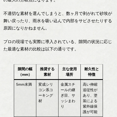
不適切な素材を選んでしまうと、数ヶ月で剥がれて砂埃が
舞い戻ったり、雨水を吸い込んで内部をサビさせたりする
原因になりかねません。
プロの現場でも実際に導入されている、隙間の状況に応じ
た最適な素材の比較は以下の通りです。
隙間の幅
推奨する
主な使用
耐久性と
（mm）
素材
場所
特徴
5mm未満
変成シリ
金属スチ
高い伸縮
コン系コ
ールの継
追従性が
ーキング
ぎ目、サ
あり、塗
材
ッシまわ
装による
り
紫外線保
護が可能