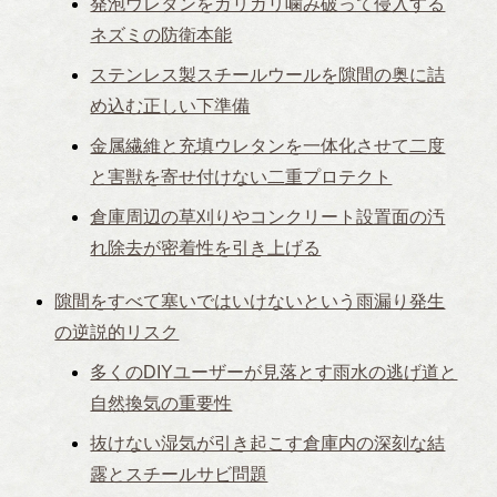
発泡ウレタンをガリガリ噛み破って侵入する
ネズミの防衛本能
ステンレス製スチールウールを隙間の奥に詰
め込む正しい下準備
金属繊維と充填ウレタンを一体化させて二度
と害獣を寄せ付けない二重プロテクト
倉庫周辺の草刈りやコンクリート設置面の汚
れ除去が密着性を引き上げる
隙間をすべて塞いではいけないという雨漏り発生
の逆説的リスク
多くのDIYユーザーが見落とす雨水の逃げ道と
自然換気の重要性
抜けない湿気が引き起こす倉庫内の深刻な結
露とスチールサビ問題