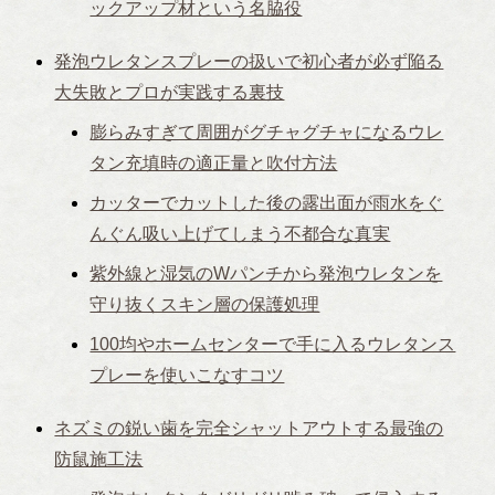
ックアップ材という名脇役
発泡ウレタンスプレーの扱いで初心者が必ず陥る
大失敗とプロが実践する裏技
膨らみすぎて周囲がグチャグチャになるウレ
タン充填時の適正量と吹付方法
カッターでカットした後の露出面が雨水をぐ
んぐん吸い上げてしまう不都合な真実
紫外線と湿気のWパンチから発泡ウレタンを
守り抜くスキン層の保護処理
100均やホームセンターで手に入るウレタンス
プレーを使いこなすコツ
ネズミの鋭い歯を完全シャットアウトする最強の
防鼠施工法