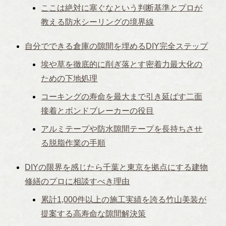
ここは絶対に塞ぐなという判断基準とプロが
教える防水シーリングの境界線
自分でできる倉庫の隙間を埋めるDIY完全ステップ
埃や草を徹底的に削ぎ落とす密着力最大化の
ための下地処理
コーキングの寿命を最大まで引き延ばす二面
接着とボンドブレーカーの役目
アルミテープや防水隙間テープを長持ちさせ
る脱脂作業の手順
DIYの限界を感じたら千葉と東京を拠点にする建物
修繕のプロに相談すべき理由
累計1,000件以上の施工実績を誇る竹山美装が
提案する高寿命な隙間解決策