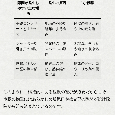
隙間が発生し
発生の原因
主な影響
やすい主な場
所
基礎コンクリ
地面の不陸や
砂埃の浸入、這
ートと土台の
経年による歪
う虫の通り道
間
み
シャッターや
開閉時の可動
隙間風、落ち葉
引き戸の周辺
スペースの確
や雨水の吹き込
保
み
屋根パネルと
構造上の遊
結露の発生、コ
外壁の接合部
び、熱伸縮の
ウモリや鳥の侵
逃げ道
入
このように、構造的にある程度の遊びが必要だからこそ、
市販の物置にはあらかじめ通気口や接合部の隙間が設計段
階から組み込まれているのです。