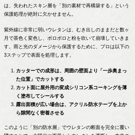
は、失われたスキン層を「別の素材で再構築する」という
保護処理が絶対に欠かせません。
紫外線に非常に弱いウレタンは、むき出しのままだと数ヶ
月で茶色く変色し、ボロボロと粉を吹いて崩壊していきま
す。雨と光のダメージから保護するために、プロは以下の
3ステップで表面を処理します。
カッターでの成形は、周囲の壁面より「一歩奥まっ
た位置」でカットする
カット面に屋外用の変成シリコン系コーキングを薄
く塗布してシールする
露出面積が広い場合は、アクリル防水テープを上か
ら隙間なく密着させる
このように「別の防水層」でウレタンの断面を完全に覆い