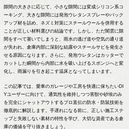
隙間の大きさに応じて、小さな隙間には変成シリコン系コ
ーキング、大きな隙間には発泡ウレタンスプレーやバック
アップ材を詰め、ネズミ対策にスチールウールを併用する
ことが正しい材料選びの結論です。しかし、ただ闇雲に隙
間をすべて塞いでしまうと、雨水の逃げ道や空気の通り道
が失われ、倉庫内部に深刻な結露やスチールサビを発生さ
せる原因になります。さらに、発泡ウレタンはカッターで
カットした瞬間から内部に水を吸い上げるスポンジへと変
化し、雨漏りを引き起こす温床となってしまいます。
この記事では、愛車のガレージや工房を快適に保ちたいDI
Yユーザーに向けて、通気性を維持しつつ害獣や砂埃のみ
を完全にシャットアウトするプロ直伝の防水・防鼠技術を
徹底的に解説します。手遅れになる前に、正しい施工ステ
ップと失敗しない素材の特性を学び、大切な資産である倉
庫の価値を守り抜きましょう。