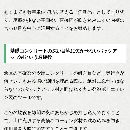
あくまでも数年単位で貼り替える「消耗品」として割り切
り、摩擦の少ない平面や、直接雨が吹き込みにくい内壁の
合わせ目を中心に活用することをお勧めします。
基礎コンクリートの深い目地に欠かせないバックア
ップ材という名脇役
倉庫の基礎部分や床コンクリートの継ぎ目など、奥行きが
何センチもある深い隙間を埋める際に、絶対に忘れてはな
らないのがバックアップ材と呼ばれる丸い発泡ポリエチレ
ン製のツールです。
この名脇役を隙間の奥にあらかじめ押し込んでおくこと
で、上に充填する高価なコーキング材の沈み込みを防ぎ、
使用量を大幅に節約することができます。