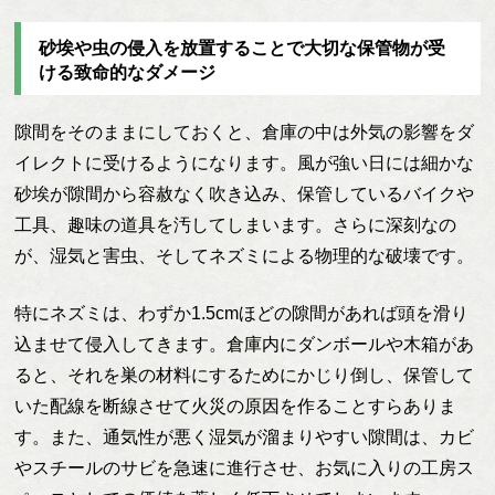
砂埃や虫の侵入を放置することで大切な保管物が受
ける致命的なダメージ
隙間をそのままにしておくと、倉庫の中は外気の影響をダ
イレクトに受けるようになります。風が強い日には細かな
砂埃が隙間から容赦なく吹き込み、保管しているバイクや
工具、趣味の道具を汚してしまいます。さらに深刻なの
が、湿気と害虫、そしてネズミによる物理的な破壊です。
特にネズミは、わずか1.5cmほどの隙間があれば頭を滑り
込ませて侵入してきます。倉庫内にダンボールや木箱があ
ると、それを巣の材料にするためにかじり倒し、保管して
いた配線を断線させて火災の原因を作ることすらありま
す。また、通気性が悪く湿気が溜まりやすい隙間は、カビ
やスチールのサビを急速に進行させ、お気に入りの工房ス