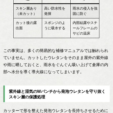
スキン層あり
高い防水性を
雨水の侵入を強
（未カット）
発揮
固に防ぐ
カット後の露
スポンジのよ
内部結露やスチ
出面
うに吸水する
ールフレームの
サビの温床
この事実は、多くの簡易的な補修マニュアルでは触れられ
ていません。カットしたウレタンをそのまま屋外の紫外線
や雨に晒しておくと、雨水をぐんぐん吸い上げて倉庫の内
部へ水分を導く導火線になってしまいます。
紫外線と湿気のWパンチから発泡ウレタンを守り抜く
スキン層の保護処理
カッターで形を整えた発泡ウレタンを長持ちさせるために