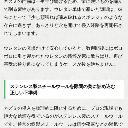
ネズミの門歯は一生伸び続けるため、常に硬いものを噛ん
で削る習性があります。ウレタン単体で塞いだ隙間は、彼
らにとって「少し頑張れば噛み破れるスポンジ」のような
存在に過ぎず、あっさりと穴を開けて侵入経路を再開拓さ
れてしまいます。
ウレタンの充填だけで安心していると、数週間後にはボロ
ボロに引き裂かれたウレタンの残骸が床に散らばり、再び
害獣の通り道になってしまうケースが後を絶ちません。
ステンレス製スチールウールを隙間の奥に詰め込む
正しい下準備
ネズミの侵入を物理的に阻止するために、プロの現場でも
絶大な信頼を得ているのがステンレス製のスチールウール
です。通常の鉄製スチールウールは雨や夜露などの湿気で