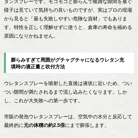
タンスプレーです。モコモコと膨らんで複雑な隙間を塞ぐ
様子は見ていて気持ちの良いものですが、実はプロの現場
から見ると「最も失敗しやすい危険な資材」でもありま
す。特性を正しく理解せずに使うと、倉庫の寿命を縮める
原因になりかねません。
膨らみすぎて周囲がグチャグチャになるウレタン充
填時の適正量と吹付方法
ウレタンスプレーを噴射した直後は液状に近いため、つい
つい隙間が満たされるまで流し込みたくなります。しか
し、これが大失敗への第一歩です。
市販の発泡ウレタンスプレーは、空気中の水分と反応して
最終的に
元の体積の約2.5倍
にまで膨張します。