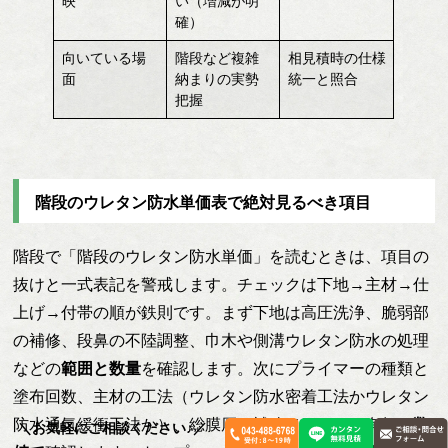
映
い（増減が明
確）
向いている場
階段など複雑
相見積時の仕様
面
納まりの実勢
統一と照合
把握
階段のウレタン防水単価表で絶対見るべき項目
階段で「階段のウレタン防水単価」を読むときは、項目の
抜けと一式表記を警戒します。チェックは下地→主材→仕
上げ→付帯の順が鉄則です。まず下地は高圧洗浄、脆弱部
の補修、段鼻の不陸調整、巾木や側溝ウレタン防水の処理
などの
範囲と数量
を確認します。次にプライマーの種類と
塗布回数、主材の工法（ウレタン防水密着工法かウレタン
防水通気緩衝工法か）、総膜厚、補強メッシュの有無を
数
＼お気軽にご相談ください♪／