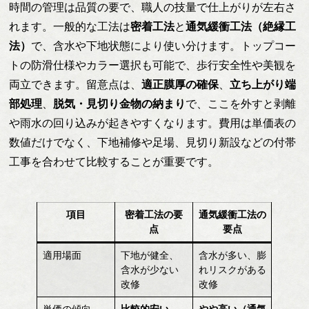
時間の管理は品質の要で、職人の技量で仕上がりが左右さ
れます。一般的な工法は
密着工法
と
通気緩衝工法（絶縁工
法）
で、含水や下地状態により使い分けます。トップコー
トの防滑仕様やカラー選択も可能で、歩行安全性や美観を
両立できます。留意点は、
適正膜厚の確保
、
立ち上がり端
部処理
、
脱気・見切り金物の納まり
で、ここを外すと剥離
や雨水の回り込みが起きやすくなります。費用は単価表の
数値だけでなく、下地補修や足場、見切り新設などの付帯
工事を合わせて比較することが重要です。
項目
密着工法の要
通気緩衝工法の
点
要点
適用場面
下地が健全、
含水が多い、膨
含水が少ない
れリスクがある
改修
改修