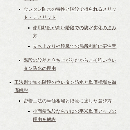
ウレタン防水の特性と階段で得られるメリッ
ト・デメリット
使用頻度が高い階段での防水劣化の進み
方
立ち上がりや段鼻での局所剥離に要注意
階段の段差と立ち上がりだからこそ強いウレ
タン防水の理由
工法別で知る階段のウレタン防水と単価相場を徹
底解説
密着工法の単価相場と階段に適した選び方
小面積階段ならではの平米単価アップの
理由を解説