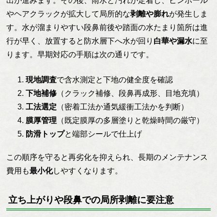
出が進みます。その後、雨水と汚れが定着し、ピンホール
やヘアクラックが拡大して局所的な
剥離や膨れ
が発生しま
す。水が溜まりやすい段鼻前後や踏面の水たまり箇所は進
行が早く、放置すると防水層下へ水が回り
白華や漏水
に至
ります。早期対応の手順は次の通りです。
現地調査
で含水測定と下地の健全度を確認
下地補修
（クラック補修、段鼻再成形、目地充填）
工法選定
（密着工法か通気緩衝工法かを判断）
膜厚管理
（既定膜厚の多層塗りと乾燥時間の厳守）
防滑トップ
と端部シールで仕上げ
この順序を守ると再劣化を抑えられ、長期のメンテナンス
費用も
最小化
しやすくなります。
立ち上がりや段鼻での局所剥離に要注意