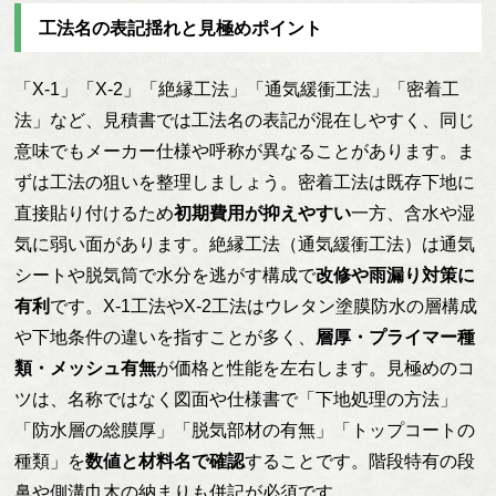
工法名の表記揺れと見極めポイント
「X-1」「X-2」「絶縁工法」「通気緩衝工法」「密着工
法」など、見積書では工法名の表記が混在しやすく、同じ
意味でもメーカー仕様や呼称が異なることがあります。ま
ずは工法の狙いを整理しましょう。密着工法は既存下地に
直接貼り付けるため
初期費用が抑えやすい
一方、含水や湿
気に弱い面があります。絶縁工法（通気緩衝工法）は通気
シートや脱気筒で水分を逃がす構成で
改修や雨漏り対策に
有利
です。X-1工法やX-2工法はウレタン塗膜防水の層構成
や下地条件の違いを指すことが多く、
層厚・プライマー種
類・メッシュ有無
が価格と性能を左右します。見極めのコ
ツは、名称ではなく図面や仕様書で「下地処理の方法」
「防水層の総膜厚」「脱気部材の有無」「トップコートの
種類」を
数値と材料名で確認
することです。階段特有の段
鼻や側溝巾木の納まりも併記が必須です。