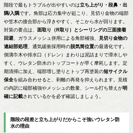
階段で最もトラブルが出やすいのは
立ち上がり・段鼻・出
隅/入隅
です。角部は応力集中が起こり、見切り金物の端部
や笠木の接合部から浮きやすく、そこから水が回ります。
対策の要点は、
面取り（R取り）とシーリングの三面接着
回避
、ガラスメッシュ併用による角部補強、
見切り金物の
連結部処理
、通気緩衝採用時の
脱気筒位置
の最適化です。
側溝巾木や排水口（ドレン）まわりは泥詰まりで滞水しや
すく、ウレタン防水のトップコートが早く摩耗します。定
期清掃に加え、端部増し塗りとトップ再塗装の
短サイクル
保全
を組み合わせると、剥離の再発を抑えられます。見積
の内訳に端部補強やメッシュの数量、シール打ち替えが
明
確に記載
されているかを必ず確認しましょう。
階段の段差と立ち上がりだからこそ強いウレタン防
水の理由