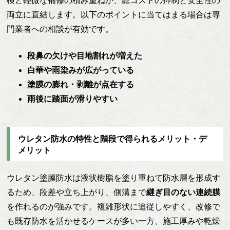
検と軽微な補修の積み重ねが、総コストの抑制と安全性の
両立に直結します。以下のポイントに当てはまる場合は専
門業者への相談が有効です。
段鼻の欠けや目地割れが増えた
白華や雨染みが広がっている
塗膜の膨れ・剥離が点在する
雨後に踏面が滑りやすい
ウレタン防水の特性と階段で得られるメリット・デ
メリット
ウレタン塗膜防水は液状樹脂を塗り重ねて防水層を形成す
るため、段差や立ち上がり、側溝まで
継ぎ目のない連続膜
を作れるのが強みです。複雑形状に追従しやすく、改修で
も既存防水を活かせるケースが多い一方、施工厚みや乾燥