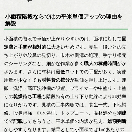
持
小面積階段ならではの平米単価アップの理由を
解説
小面積の階段で単価が上がりやすいのは、面積に対して
固
定費と手間が相対的に大きい
ためです。養生、段ごとの立
ち上がりや段鼻の見切り、巾木や側溝の処理、手すり根元
のシーリングなど、細かな作業が多く
職人の稼働時間
がか
さみます。さらに材料は最低ロットでの手配が多く、実使
用量が少なくても
材料費の按分
が単価を押し上げます。運
搬・洗浄・高圧洗浄機の設置、プライマーや中塗り・上塗
りの
乾燥待ち工程
も階段特有の上り下り動線により非効率
になりがちです。見積の工事内容では、養生一式、下地補
修、段鼻補強、巾木処理、トップコート、廃材処分を
別建
てで記載
してもらうと、平米単価の内訳が見え、
総額判断
がしやすくなります。結果として小面積では1㎡あたりの