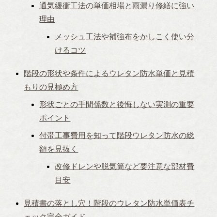
通気緩衝工法の単価相場と雨漏り修繕に強い
理由
メッシュ工法や補強布をかしこく使い分
けるコツ
階段の形状や条件によるウレタン防水単価と見積
もりの見極め方
形状ごとの手間係数と後悔しない実測の重要
ポイント
付帯工事費用を知って階段ウレタン防水の総
額を見抜く
改修ドレンや脱気筒など要注意な部材費
目安
見積書の落とし穴！階段のウレタン防水単価表チ
ェック完全ガイド