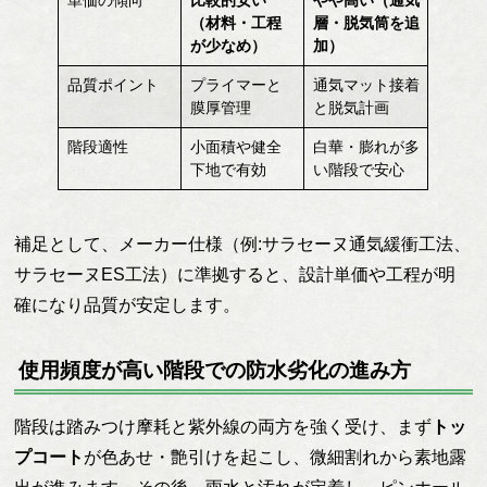
単価の傾向
比較的安い
やや高い（通気
（材料・工程
層・脱気筒を追
が少なめ）
加）
品質ポイント
プライマーと
通気マット接着
膜厚管理
と脱気計画
階段適性
小面積や健全
白華・膨れが多
下地で有効
い階段で安心
補足として、メーカー仕様（例:サラセーヌ通気緩衝工法、
サラセーヌES工法）に準拠すると、設計単価や工程が明
確になり品質が安定します。
使用頻度が高い階段での防水劣化の進み方
階段は踏みつけ摩耗と紫外線の両方を強く受け、まず
トッ
プコート
が色あせ・艶引けを起こし、微細割れから素地露