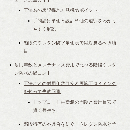
工法名の表記揺れと見極めポイント
手間請け単価と設計単価の違いをわかり
やすく解説
階段のウレタン防水単価表で絶対見るべき項
目
耐用年数とメンテナンス費用で比べる階段ウレタ
ン防水の総コスト
工法ごとの耐用年数目安と再施工タイミング
を知って失敗回避
トップコート再塗装の周期と費用目安で
賢く長持ち
階段特有の不具合を防ぐ！ウレタン防水と予