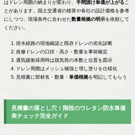
はドレン周囲の納まりが変わり、
手間請け単価が上がる
こ
とがあります。国土交通省の積算や各社の設計価格を参考
にしつつ、現場条件に合わせた
数量根拠の明示
を依頼して
ください。
排水経路の現地確認と既存ドレンの劣化診断
改修ドレンの口径・高さ・数量を事前確定
通気緩衝採用時は脱気筒の本数と位置を図示
ドレン周囲はメッシュ補強と増し塗りを仕様化
見積書に部材名・数量・
単価根拠
を明記してもらう
見積書の落とし穴！階段のウレタン防水単価
表チェック完全ガイド