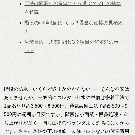
工法は雨漏りの有無でどう選ぶ？プロの基準
を解説
階段のm2単価はいくら？妥当な価格の見極め
方
見積書の一式表記はNG？項目分解依頼のポイ
ント
階段の防水、いくらが適正か分からない——そんな不安は
ありませんか。一般的にウレタン防水の単価は密着工法で
1㎡あたり約3,500～6,500円、通気緩衝工法で約5,500～9,
500円の範囲が目安ですが、階段は小面積・段鼻処理・立
ち上がりが多く、同じ面積のベランダより割高になりがち
です。さらに足場や下地補修、改修ドレンなどの付帯費用