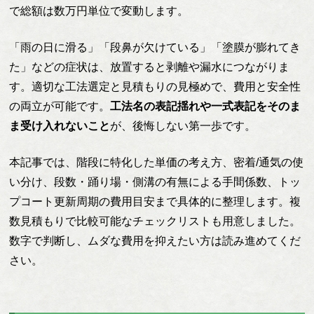
で総額は数万円単位で変動します。
「雨の日に滑る」「段鼻が欠けている」「塗膜が膨れてき
た」などの症状は、放置すると剥離や漏水につながりま
す。適切な工法選定と見積もりの見極めで、費用と安全性
の両立が可能です。
工法名の表記揺れや一式表記をそのま
ま受け入れないこと
が、後悔しない第一歩です。
本記事では、階段に特化した単価の考え方、密着/通気の使
い分け、段数・踊り場・側溝の有無による手間係数、トッ
プコート更新周期の費用目安まで具体的に整理します。複
数見積もりで比較可能なチェックリストも用意しました。
数字で判断し、ムダな費用を抑えたい方は読み進めてくだ
さい。