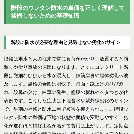
階段のウレタン防水の単価を正しく理解して
後悔しないための基礎知識
階段に防水が必要な理由と見逃せない劣化のサイン
階段は雨水と人の往来で常に負荷がかかり、放置すると雨
漏りや滑り事故の原因になります。とくにコンクリート階
段は微細なひびから水が浸入し、鉄筋腐食や躯体劣化へ波
及します。点検の合図は明快で、踏面・蹴上げのひび割
れ、段鼻の欠け、白華の発生、塗膜の膨れやベタつきが代
表例です。こうした症状は下地含水や紫外線劣化のサイン
で、早期の補修と防水工事で被害を抑えられます。階段ウ
レタン防水の単価は下地の状態や面積で変動しやすく、劣
化が進むほど補修工程が増えて費用は上がります。定期点