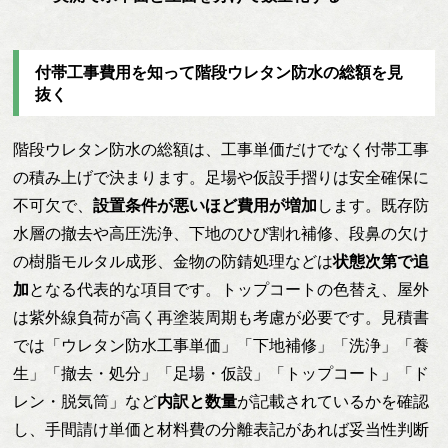
付帯工事費用を知って階段ウレタン防水の総額を見
抜く
階段ウレタン防水の総額は、工事単価だけでなく付帯工事
の積み上げで決まります。足場や仮設手摺りは安全確保に
不可欠で、
設置条件が悪いほど費用が増加
します。既存防
水層の撤去や高圧洗浄、下地のひび割れ補修、段鼻の欠け
の樹脂モルタル成形、金物の防錆処理などは
状態次第で追
加
となる代表的な項目です。トップコートの色替え、屋外
は紫外線負荷が高く再塗装周期も考慮が必要です。見積書
では「ウレタン防水工事単価」「下地補修」「洗浄」「養
生」「撤去・処分」「足場・仮設」「トップコート」「ド
レン・脱気筒」など
内訳と数量
が記載されているかを確認
し、手間請け単価と材料費の分離表記があれば妥当性判断