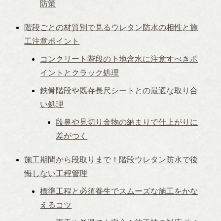
防策
階段ごとの材質別で見るウレタン防水の相性と施
工注意ポイント
コンクリート階段の下地含水に注意すべきポ
イントとクラック処理
鉄骨階段や既存長尺シートとの最適な取り合
い処理
段鼻や見切り金物の納まりで仕上がりに
差がつく
施工期間から段取りまで！階段ウレタン防水で後
悔しない工程管理
標準工程と必須養生でスムーズな施工をかな
えるコツ