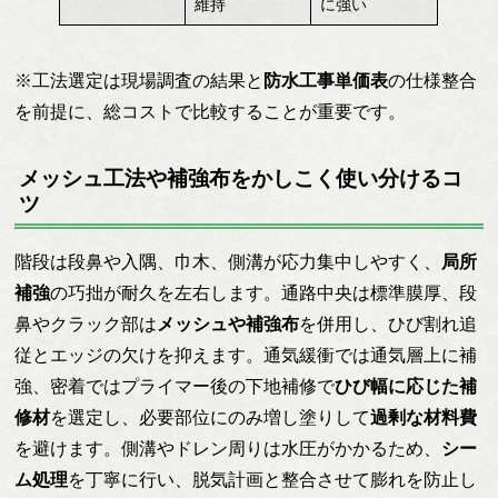
維持
に強い
※工法選定は現場調査の結果と
防水工事単価表
の仕様整合
を前提に、総コストで比較することが重要です。
メッシュ工法や補強布をかしこく使い分けるコ
ツ
階段は段鼻や入隅、巾木、側溝が応力集中しやすく、
局所
補強
の巧拙が耐久を左右します。通路中央は標準膜厚、段
鼻やクラック部は
メッシュや補強布
を併用し、ひび割れ追
従とエッジの欠けを抑えます。通気緩衝では通気層上に補
強、密着ではプライマー後の下地補修で
ひび幅に応じた補
修材
を選定し、必要部位にのみ増し塗りして
過剰な材料費
を避けます。側溝やドレン周りは水圧がかかるため、
シー
ム処理
を丁寧に行い、脱気計画と整合させて膨れを防止し