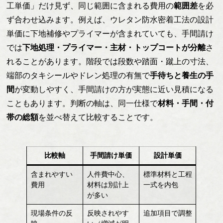
工単価」だけ見ず、同じ範囲に含まれる費用の
範囲差
を必
ず合わせ込みます。例えば、ウレタン防水密着工法の設計
単価に下地補修やプライマーが含まれていても、手間請け
では
下地処理・プライマー・主材・トップコートが分離
さ
れることがあります。階段では段数や踏面・蹴上の寸法、
端部のタキシールやドレン処理の有無で
手待ちと養生の手
間
が変動しやすく、手間請けの方が実態に近い見積になる
こともあります。判断の軸は、同一仕様で
材料・手間・付
帯の総額
を並べ替えて比較することです。
比較軸
手間請け単価
設計単価
含まれやすい
人件費中心、
標準材料と工程
費用
材料は別計上
一式を内包
が多い
現場条件の反
反映されやす
追加項目で調整