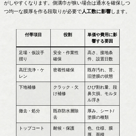
がしやすくなります。側溝巾が狭い場合は通水を確保しつ
つ均一な膜厚を作る段取りが必要で
人工数に影響
します。
付帯項目
役割
単価や費用に影
響する要因
足場・仮設手
安全・作業性
高さ、接地条
摺り
確保
件、設置日数
高圧洗浄・ケ
密着性確保
既存汚れ、苔、
レン
旧塗膜の状態
下地補修
クラック・欠
ひび割れ量、段
け補修
鼻欠損、モルタ
ル浮き
撤去・処分
既存防水層除
厚み、シート/
去
塗膜の種類
トップコート
耐候・保護
色、仕様、膜
厚、面積