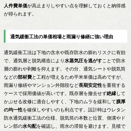
人件費単価
が高止まりしやすい点を理解しておくと納得感
が得られます。
通気緩衝工法の単価相場と雨漏り修繕に強い理由
通気緩衝工法は下地の含水や既存防水の膨れリスクに有効
で、通気層と脱気構造により
水蒸気圧を逃がす
ことで防水
層の膨れや剥離を抑えます。その分、通気シートや脱気筒
などの
部材費
と工程が増えるため平米単価は高めですが、
雨漏り修繕やマンション外階段など
長期安定性
を重視する
ケースで採用価値が高いです。既存層を撤去せず
絶縁
して
かぶせる改修に適合しやすく、下地のムラを緩和して
膜厚
の均一性
を確保しやすいのも利点です。設計時はウレタン
防水通気緩衝工法の仕様、脱気筒の本数と位置、側溝やド
レン部の
水勾配
を確認し、雨水の滞留を避けます。見積で