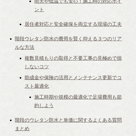
雨天や低温でも安心！施工時の対応ポイ
ント
居住者対応と安全確保を両立する現場の工夫
階段ウレタン防水の費用を賢く抑える３つのリア
ルな方法
複数見積もりの取得と不要工事の見極めで損
しないコツ
助成金や保険の活用とメンテナンス更新でコ
スト最適化
施工時期や規模の最適化で足場費用も節
約しよう
階段のウレタン防水と単価に関するよくある質問
まとめ