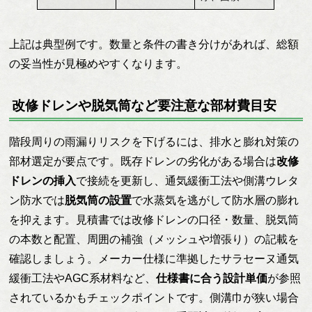
上記は典型例です。数量と条件の書き分けがあれば、総額
の妥当性が見極めやすくなります。
改修ドレンや脱気筒など要注意な部材費目安
階段周りの雨漏りリスクを下げるには、排水と膨れ対策の
部材選定が要点です。既存ドレンの劣化がある場合は
改修
ドレンの挿入
で接続を更新し、通気緩衝工法や側溝ウレタ
ン防水では
脱気筒の設置
で水蒸気を逃がして防水層の膨れ
を抑えます。見積書では改修ドレンの口径・数量、脱気筒
の本数と配置、周囲の補強（メッシュや増張り）の記載を
確認しましょう。メーカー仕様に準拠したサラセーヌ通気
緩衝工法やAGC系材料など、
仕様書に合う設計単価
が参照
されているかもチェックポイントです。側溝巾が狭い場合