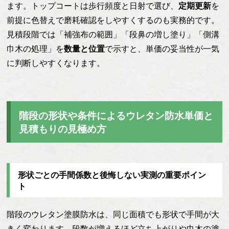
ます。トップコートは歩行頻度と日射で選び、
定期更新
を
前提に色替えで磨耗確認をしやすくするのも実務的です。
見積段階では「補強布の範囲」「段鼻の増し塗り」「側溝
巾木の処理」を
数量と位置
で示すと、単価の妥当性が一気
に判断しやすくなります。
階段の形状や条件によるウレタン防水単価と
見積もりの見極め方
形状ごとの手間係数と後悔しない実測の重要ポイン
ト
階段のウレタン塗膜防水は、同じ面積でも形状で手間が大
きく変わります。段数が増えるほど立ち上がりや巾木の塗