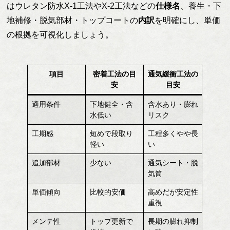
はウレタン防水X-1工法やX-2工法などの
仕様名
、養生・下
地補修・脱気部材・トップコートの
内訳
を明確にし、単価
の根拠を可視化しましょう。
項目
密着工法の目
通気緩衝工法の
安
目安
適用条件
下地健全・含
含水あり・膨れ
水低い
リスク
工期感
短めで段取り
工程多くやや長
軽い
い
追加部材
少ない
通気シート・脱
気筒
単価傾向
比較的安価
高めだが安定性
重視
メンテ性
トップ更新で
長期の膨れ抑制