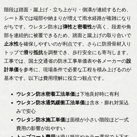
階段は踏面・蹴上げ・立ち上がり・側溝が連続するため、
シート系では端部や納まりが増えて雨水経路が複雑になり
がちです。ウレタン防水は
弾性と密着性
が高く、段差や角
部を連続的に被覆できるため、踏面と蹴上げの取り合いで
止水性
を確保しやすいのが利点です。さらに防滑骨材入り
トップで
滑り抵抗
を調整でき、歩行安全にも寄与します。
工事では、国土交通省の防水工事単価表や各メーカーの
設
計単価
を参考に、現場条件で必要な工程を積み上げるのが
基本です。以下は費用理解に役立つ観点です。
ウレタン防水密着工法単価
は下地良好時に有利
ウレタン防水通気緩衝工法単価
は含水・膨れ対策込
みで安心
ウレタン防水施工単価
は面積が小さい階段ほど一式
費用の影響が出やすい
トップコート費用
は滑り抵抗やカラー選択で上下す