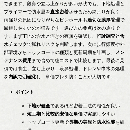
できます。段鼻や立ち上がりが多い形状でも、下地処理と
プライマーで防水層を
直接密着
させるため納まりが良く、
雨漏りの原因になりがちなピンホールも
適切な膜厚管理
で
回避しやすいのが強みです。選び方の要点は次の通りで
す。まず下地の含水と浮きの有無を確認し、
打診調査と含
水チェック
で膨れリスクを判断します。次に歩行頻度や外
部環境からトップコートの種類と更新周期を計画し、
メン
テナンス費用
まで含めて総コストで比較します。最後に見
積では養生、立ち上がり、段鼻処理、ドレンや巾木の処理
を
内訳で明確化
し、単価ブレを防ぐことが大切です。
ポイント
下地が健全
であるほど密着工法の相性が良い
短工期
と
比較的安価な単価
で実施しやすい
トップコート更新で
長期の美観と防水性能
を維