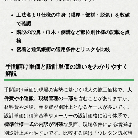
工法名より仕様の中身（膜厚・部材・脱気）を数値
で確認
階段の段鼻・巾木・側溝など部位別仕様の記載を点
検
密着と通気緩衝の適用条件とリスクを比較
手間請け単価と設計単価の違いをわかりやすく
解説
手間請け単価は現場の実勢に基づく職人の施工価格で、
人
件費や小運搬、現場管理の一部
を含むことがありますが、
材料費や足場、産廃費が別計上となるケースが多いです。
設計単価は積算基準やメーカーの設計価格に沿う体系で、
標準仕様一式の内訳が明確
な反面、現場条件による増減は
別途計上されやすいです。比較する際は「ウレタン防水施