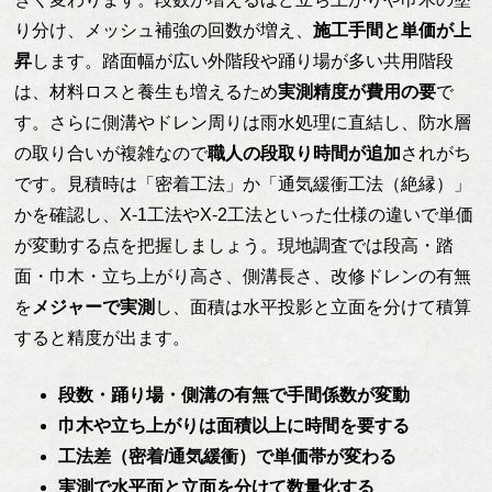
り分け、メッシュ補強の回数が増え、
施工手間と単価が上
昇
します。踏面幅が広い外階段や踊り場が多い共用階段
は、材料ロスと養生も増えるため
実測精度が費用の要
で
す。さらに側溝やドレン周りは雨水処理に直結し、防水層
の取り合いが複雑なので
職人の段取り時間が追加
されがち
です。見積時は「密着工法」か「通気緩衝工法（絶縁）」
かを確認し、X-1工法やX-2工法といった仕様の違いで単価
が変動する点を把握しましょう。現地調査では段高・踏
面・巾木・立ち上がり高さ、側溝長さ、改修ドレンの有無
を
メジャーで実測
し、面積は水平投影と立面を分けて積算
すると精度が出ます。
段数・踊り場・側溝の有無で手間係数が変動
巾木や立ち上がりは面積以上に時間を要する
工法差（密着/通気緩衝）で単価帯が変わる
実測で水平面と立面を分けて数量化する