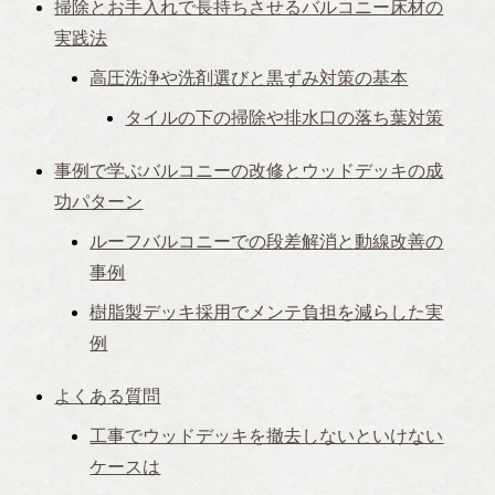
掃除とお手入れで長持ちさせるバルコニー床材の
実践法
高圧洗浄や洗剤選びと黒ずみ対策の基本
タイルの下の掃除や排水口の落ち葉対策
事例で学ぶバルコニーの改修とウッドデッキの成
功パターン
ルーフバルコニーでの段差解消と動線改善の
事例
樹脂製デッキ採用でメンテ負担を減らした実
例
よくある質問
工事でウッドデッキを撤去しないといけない
ケースは