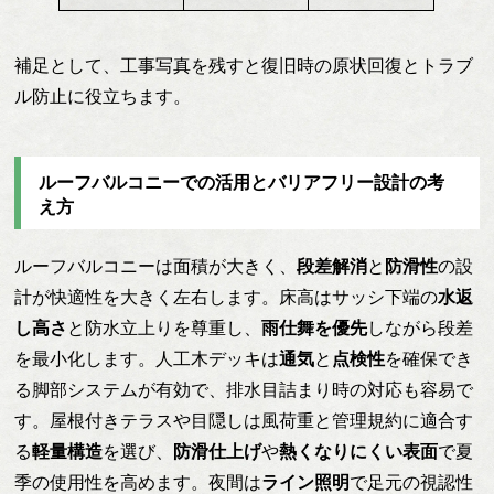
補足として、工事写真を残すと復旧時の原状回復とトラブ
ル防止に役立ちます。
ルーフバルコニーでの活用とバリアフリー設計の考
え方
ルーフバルコニーは面積が大きく、
段差解消
と
防滑性
の設
計が快適性を大きく左右します。床高はサッシ下端の
水返
し高さ
と防水立上りを尊重し、
雨仕舞を優先
しながら段差
を最小化します。人工木デッキは
通気
と
点検性
を確保でき
る脚部システムが有効で、排水目詰まり時の対応も容易で
す。屋根付きテラスや目隠しは風荷重と管理規約に適合す
る
軽量構造
を選び、
防滑仕上げ
や
熱くなりにくい表面
で夏
季の使用性を高めます。夜間は
ライン照明
で足元の視認性