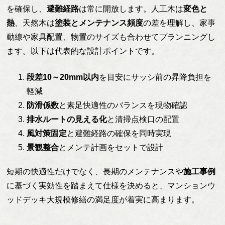
を確保し、
避難経路
は常に開放します。人工木は
変色と
熱
、天然木は
塗装とメンテナンス頻度
の差を理解し、家事
動線や家具配置、物置のサイズも合わせてプランニングし
ます。以下は代表的な設計ポイントです。
段差10～20mm以内
を目安にサッシ前の昇降負担を
軽減
防滑係数
と素足快適性のバランスを現物確認
排水ルートの見える化
と清掃点検口の配置
風対策固定
と避難経路の確保を同時実現
景観整合
とメンテ計画をセットで設計
短期の快適性だけでなく、長期のメンテナンスや
施工事例
に基づく実効性を踏まえて仕様を決めると、マンションウ
ッドデッキ大規模修繕の満足度が着実に高まります。