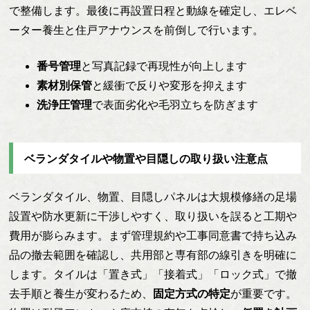
で整備します。最後に再設置日程と動線を確定し、エレベ
ーター養生と住戸アナウンスを前倒しで行います。
番号管理
と写真記録で再現性が向上します
素材別保管
と緩衝で反りや変形を抑えます
洗浄圧管理
で表面劣化や毛羽立ちを防ぎます
ベランダタイルや物置や目隠しの取り扱い注意点
ベランダタイル、物置、目隠しパネルは大規模修繕の足場
設置や防水更新に干渉しやすく、取り扱いを誤ると工期や
費用が膨らみます。まず管理規約や工事同意書で持ち込み
品の撤去範囲を確認し、共用部と専有部の線引きを明確に
します。タイルは「置き式」「接着式」「ロック式」で撤
去手順と養生が変わるため、
固定方式の特定
が重要です。