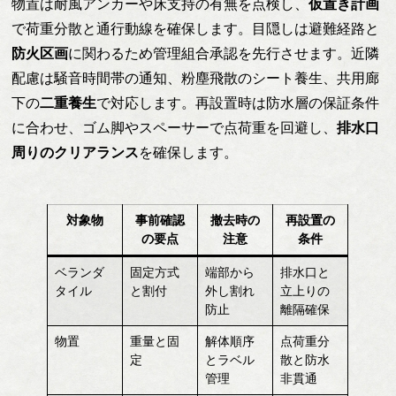
物置は耐風アンカーや床支持の有無を点検し、
仮置き計画
で荷重分散と通行動線を確保します。目隠しは避難経路と
防火区画
に関わるため管理組合承認を先行させます。近隣
配慮は騒音時間帯の通知、粉塵飛散のシート養生、共用廊
下の
二重養生
で対応します。再設置時は防水層の保証条件
に合わせ、ゴム脚やスペーサーで点荷重を回避し、
排水口
周りのクリアランス
を確保します。
対象物
事前確認
撤去時の
再設置の
の要点
注意
条件
ベランダ
固定方式
端部から
排水口と
タイル
と割付
外し割れ
立上りの
防止
離隔確保
物置
重量と固
解体順序
点荷重分
定
とラベル
散と防水
管理
非貫通