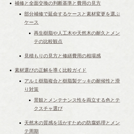
補修と全面交換の判断基準と費用の見方
部分補修で延命するケースと素材変更を選ぶ
ケース
再生樹脂や人工木や天然木の耐久とメン
テの比較観点
見積もりの見方と修繕費用の相場感
素材選びの正解を導く比較ガイド
アルミ樹脂複合と樹脂製デッキの耐候性と滑
り対策
景観とメンテナンス性を両立する色とテ
クスチャ選び
天然木の質感を活かすための防腐処理とメン
テ周期