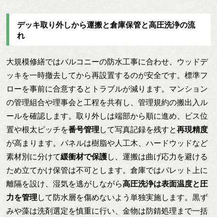
デッキ取り外しから運搬と倉庫保管と高圧洗浄の流
れ
大規模修繕ではバルコニーの防水工事に合わせ、ウッドデ
ッキを一時撤去してから再設置するのが安全です。標準フ
ローを事前に合意するとトラブルが減ります。マンション
の管理組合や理事会と工程を共有し、管理規約の搬出入ル
ールを確認します。取り外しは端部から順に進め、ビス位
置や根太ピッチを
番号管理
して写真記録を残すと
再現精度
が高まります。パネルは樹脂や人工木、ハードウッドなど
素材別に分けて
緩衝材で保護
し、運搬は曲げ応力を避ける
ため立てかけ保管は不可とします。倉庫ではパレット上に
離隔を設け、湿気を逃がしながら
高圧洗浄は表面温度と圧
力を管理
して防水層を傷めないよう単独実施します。黒ず
みや藻は洗剤選定を慎重に行い、金物は防錆処理まで一括