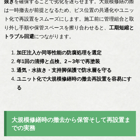
抜き
を確保することで劣化を遅らせます。大規模修繕の際
は一時撤去が前提となるため、ビス位置の共通化やユニッ
ト化で再設置をスムーズにします。施工前に管理組合と取
り外し手順や保管スペースを擦り合わせると、
工期短縮と
トラブル回避
につながります。
加圧注入か同等性能の防腐処理を選定
年1回の清掃と点検、2～3年で再塗装
通気・水抜き・支持脚保護で防水層を守る
ユニット化で大規模修繕時の撤去再設置を容易にす
る
大規模修繕時の撤去から保管そして再設置ま
での実務