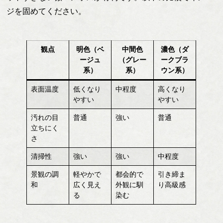
ジを固めてください。
観点
明色（ベ
中間色
濃色（ダ
ージュ
（グレー
ークブラ
系）
系）
ウン系）
表面温度
低くなり
中程度
高くなり
やすい
やすい
汚れの目
普通
強い
普通
立ちにく
さ
清掃性
強い
強い
中程度
景観の調
軽やかで
都会的で
引き締ま
和
広く見え
外観に馴
り高級感
る
染む