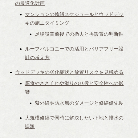
の最適化計画
マンションの修繕スケジュールとウッドデッ
キの施工タイミング
足場設置前後での撤去と再設置の判断軸
ルーフバルコニーでの活用とバリアフリー設
計の考え方
ウッドデッキの劣化症状と放置リスクを見極める
腐食やささくれや滑りの兆候と安全性への影
響
紫外線や防水層のダメージと修繕優先度
大規模修繕で同時に解決したい下地と排水の
課題