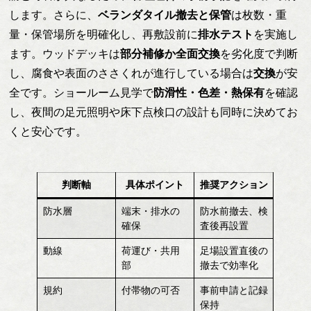
します。さらに、
ベランダタイル撤去と保管
は枚数・重
量・保管場所を明確化し、再敷設前に
排水テスト
を実施し
ます。ウッドデッキは
部分補修か全面交換
を劣化度で判断
し、腐食や表面のささくれが進行している場合は
交換
が安
全です。ショールーム見学で
防滑性・色差・熱保有
を確認
し、夜間の足元照明や床下点検口の設計も同時に決めてお
くと安心です。
判断軸
具体ポイント
推奨アクション
防水層
端末・排水の
防水前撤去、検
確保
査後再設置
動線
荷運び・共用
足場設置直後の
部
撤去で効率化
規約
付帯物の可否
事前申請と記録
保持