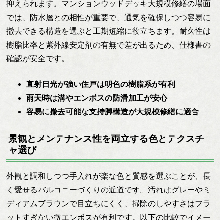
抑えられます。マンションウッドデッキ大規模修繕の場面
では、防水層との相性が重要で、通気を確保しつつ容易に
撤去できる構造を選ぶと工期短縮に役立ちます。耐久性は
樹脂比率と紫外線安定剤の有無で差が出るため、仕様書の
確認が安全です。
直射日光が強い住戸は明色の樹脂系が有利
雨天時は溝やエンボスの防滑加工が安心
容易に撤去可能な支持脚構造が大規模修繕に適合
景観とメンテナンス性を両立する色とテクスチ
ャ選び
外観と調和しつつ手入れが楽な色と質感を選ぶことが、長
く愛せるバルコニーづくりの近道です。汚れはグレーやミ
ディアムブラウンで目立ちにくく、掃除のしやすさはフラ
ットすぎない微エンボスが有利です。以下の比較でイメー