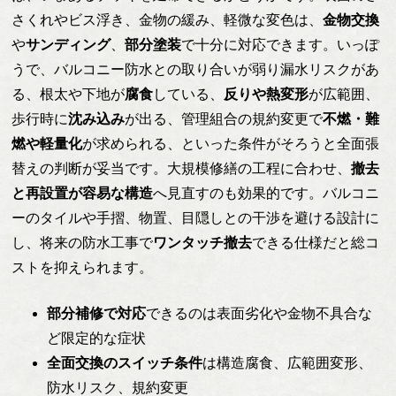
さくれやビス浮き、金物の緩み、軽微な変色は、
金物交換
や
サンディング
、
部分塗装
で十分に対応できます。いっぽ
うで、バルコニー防水との取り合いが弱り漏水リスクがあ
る、根太や下地が
腐食
している、
反りや熱変形
が広範囲、
歩行時に
沈み込み
が出る、管理組合の規約変更で
不燃・難
燃や軽量化
が求められる、といった条件がそろうと全面張
替えの判断が妥当です。大規模修繕の工程に合わせ、
撤去
と再設置が容易な構造
へ見直すのも効果的です。バルコニ
ーのタイルや手摺、物置、目隠しとの干渉を避ける設計に
し、将来の防水工事で
ワンタッチ撤去
できる仕様だと総コ
ストを抑えられます。
部分補修で対応
できるのは表面劣化や金物不具合な
ど限定的な症状
全面交換のスイッチ条件
は構造腐食、広範囲変形、
防水リスク、規約変更