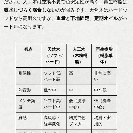
ださい。人工木は
塗装不要
で色安定性が高く、再生樹脂は
吸水しづらく腐食しない
のが強みです。天然木はハードウ
ッドなら高耐久ですが、
重量
と
下地固定
、
定期オイル
がハ
ードルになります。
観点
天然木
人工木
再生樹脂
（ソフト/
（木粉樹
（樹脂単
ハード）
脂）
体）
耐候性
ソフト低/
高
非常に高
ハード高
い
熱変形
低〜中
中
中〜低
メンテ頻
ソフト高/
低（洗浄
低（洗浄
度
ハード中
中心）
中心）
質感
高級感・
均質で色
均質・実
経年変化
ブレ少
用的