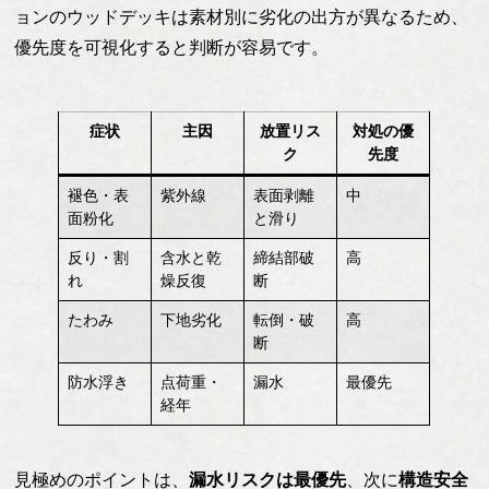
ョンのウッドデッキは素材別に劣化の出方が異なるため、
優先度を可視化すると判断が容易です。
症状
主因
放置リス
対処の優
ク
先度
褪色・表
紫外線
表面剥離
中
面粉化
と滑り
反り・割
含水と乾
締結部破
高
れ
燥反復
断
たわみ
下地劣化
転倒・破
高
断
防水浮き
点荷重・
漏水
最優先
経年
見極めのポイントは、
漏水リスクは最優先
、次に
構造安全