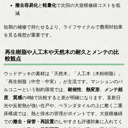
撤去容易化
と
軽量化
で次回の大規模修繕コストを低
減
短期の補修で持たせるより、ライフサイクルで費用対効果
を見る発想が重要です。
再生樹脂や人工木や天然木の耐久とメンテの比
較観点
ウッドデッキの素材は「天然木」「人工木（木粉樹脂）」
「再生樹脂（中空・中実）」が主流です。マンションのバ
ルコニーという制約環境では、
耐候性
、
熱変形
、
メンテ頻
度
、
質感
の4軸で比較すると差が明確になります。直射日
光や反射熱が強い住戸や、ベランダタイルの上に敷く二重
床構成では、熱と排水の管理がポイントです。大規模修繕
での
撤去・保管・再設置
のしやすさも評価対象に入れてく