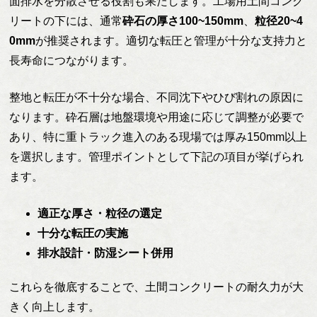
面排水を分散させる役割も果たします。工場用土間コンク
リートの下には、通常
砕石の厚さ100~150mm
、
粒径20~4
0mm
が推奨されます。適切な転圧と管理が十分な支持力と
長寿命につながります。
整地と転圧が不十分な場合、不同沈下やひび割れの原因に
なります。砕石層は地盤環境や用途に応じて調整が必要で
あり、特に重トラック進入のある現場では厚み150mm以上
を選択します。管理ポイントとして下記の項目が挙げられ
ます。
適正な厚さ・粒径の選定
十分な転圧の実施
排水設計・防湿シート併用
これらを徹底することで、土間コンクリートの耐久力が大
きく向上します。