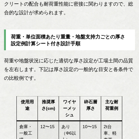
クリートの配合も耐荷重性能に密接に関わりますので、総
合的な設計が求められます。
荷重・単位面積あたり重量・地盤支持力ごとの厚さ
設定例計算シート付き設計手順
荷重や地盤状況に応じた適切な厚さ設定が工場土間の品質
を左右します。下記は厚さ設定の一般的な目安と各条件で
の比較例です。
使用用
推奨厚
ワイヤ
砕石層
主な耐
途
さ(cm)
ーメッ
厚さ
荷重例
シュ
倉庫・
12〜15
あり
10〜15
2t台
一般工
（Φ6以
車、軽