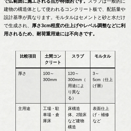
で広範囲に施工される点が特徴的です。
スラブは一般的に
建物の構造体として使われるコンクリート板で、配筋量や
設計基準が異なります。モルタルはセメントと砂と水だけ
で生成され、
厚さ3cm程度の仕上げやレベル調整などに利
用されるため、耐荷重用途には不向きです。
比較項目
土間コン
スラブ
モルタル
クリート
厚さ
100～
120～
3～
300mm
300mm（
5cm（仕上
用途によ
げ層）
り異な
る）
主用途
工場・駐
床構造
表面仕上
車場・倉
体、2階床
げ・補修
庫床
など建物
など
構造