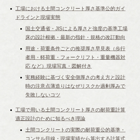
工場における土間コンクリート厚さ基準公的ガイ
ドラインと現場実態
国土交通省・JISによる厚さと強度の基準工場
床の設計根拠・最新の指針・規格の改訂動向
用途・荷重条件ごとの推奨厚さ早見表（歩行
者用・軽荷重・フォークリフト・重量機器対
応 など）現場写真・図解付き
実務経験に基づく安全側厚さの考え方と設計
時の注意点薄造りはなぜリスクか過剰厚みで
失敗しないコツ
工場で用いる土間コンクリート厚さの耐荷重計算
適正設計のために知るべき理論
土間コンクリートの実際の耐荷重公的基準・
コンサル目線・現場実績から算出する計算式