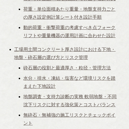
荷重・単位面積あたり重量・地盤支持力ごと
の厚さ設定例計算シート付き設計手順
動的荷重・衝撃荷重の考慮すべき点フォーク
リフトや重量機器の運用計画に合わせた設計
工場用土間コンクリート厚さ設計における下地・
地盤・砕石層の選び方とリスク管理
砕石層の役割と最適厚さ・粒径・管理方法
水分・排水・凍結・塩害など環境リスクを踏
まえた下地設計
地盤調査・支持力診断の実務 軟弱地盤・不同
沈下リスクに対する強化策とコストバランス
無砕石・無補強の施工リスクとチェックポイ
ント