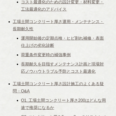
コスト最適化のための設計変更・材料変更・
工法最適化のアドバイス
工場土間コンクリート厚さ運用・メンテナンス・
長期耐久性
運用開始後の定期点検・ヒビ割れ補修・表面
仕上げの劣化診断
荷重条件変更時の補強事例
長期耐久を目指すメンテナンス計画と現場対
応ノウハウトラブル予防とコスト最適化
工場土間コンクリート厚さ設計施工のよくある疑
問・Q&A
Q1. 工場土間コンクリート厚さ200はどんな用
途で推奨になるか