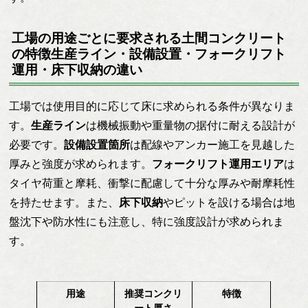
工場の用途ごとに要求される土間コンクリート
の特徴生産ライン・設備設置・フォークリフト
運用・床下収納の違い
工場では使用目的に応じて床に求められる条件が異なりま
す。
生産ライン
は機械振動や重量物の据付に耐える設計が
必要です。
設備設置箇所
は配線やアンカー施工を見越した
厚みと強度が求められます。
フォークリフト運用エリア
は
タイヤ荷重と摩耗、衝撃に配慮して十分な厚みや耐摩耗性
を持たせます。また、
床下収納
やピットを設ける場合は地
盤沈下や防水性にも注意し、特に強度設計が求められま
す。
用途
推奨コンクリ
特徴
ート厚さ