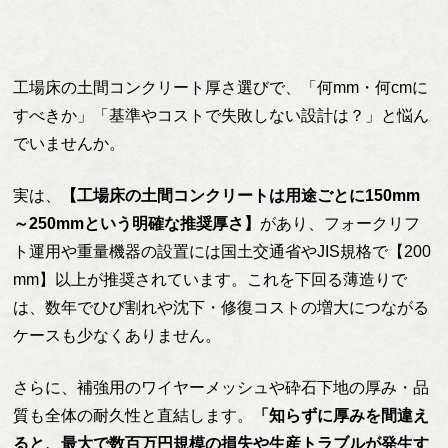
工場床の土間コンクリート厚さ選びで、「何mm・何cmに
すべきか」「基準やコストで失敗しない設計は？」と悩ん
でいませんか。
実は、
【工場床の土間コンクリートは用途ごとに150mm
～250mmという明確な推奨厚さ】
があり、フォークリフ
ト運用や重量機器の設置には国土交通省やJIS規格で【200
mm】以上が推奨されています。これを下回る薄造りで
は、数年でひび割れや沈下・修復コストの増大につながる
ケースも少なくありません。
さらに、補強用のワイヤーメッシュや砕石下地の厚み・品
質も全体の耐久性と直結します。
「知らずに厚みを間違え
ると、最大で数百万円規模の損失や生産トラブルが発生す