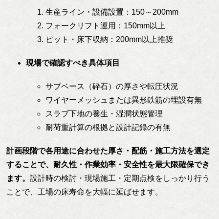
生産ライン・設備設置：150～200mm
フォークリフト運用：150mm以上
ピット・床下収納：200mm以上推奨
現場で確認すべき具体項目
サブベース（砕石）の厚さや転圧状況
ワイヤーメッシュまたは異形鉄筋の埋設有無
スラブ下地の養生・湿潤状態管理
耐荷重計算の根拠と設計記録の有無
計画段階で各用途に合わせた厚さ・配筋・施工方法を選定
することで、耐久性・作業効率・安全性を最大限確保でき
ます。
設計時の検討・現場施工・定期点検をしっかり行う
ことで、工場の床寿命を大幅に延ばせます。