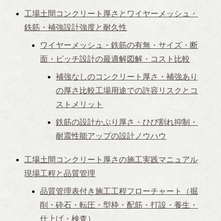
工場土間コンクリート厚さとワイヤーメッシュ・
鉄筋・補強設計強度と耐久性
ワイヤーメッシュ・鉄筋の有無・サイズ・断
面・ピッチ設計の最適解図解・コスト比較
補強なしのコンクリート厚さ・補強あり
の厚さ比較工場用途での許容リスクとコ
ストメリット
鉄筋の設計かぶり厚さ・ひび割れ抑制・
耐震性能アップの設計ノウハウ
工場土間コンクリート厚さの施工実践マニュアル
現場工程と品質管理
品質管理表付き施工工程フローチャート（掘
削・砕石・転圧・型枠・配筋・打設・養生・
仕上げ・検査）