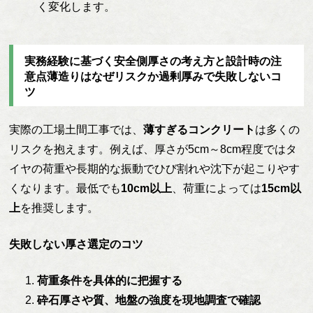
く変化します。
実務経験に基づく安全側厚さの考え方と設計時の注
意点薄造りはなぜリスクか過剰厚みで失敗しないコ
ツ
実際の工場土間工事では、
薄すぎるコンクリート
は多くの
リスクを抱えます。例えば、厚さが5cm～8cm程度ではタ
イヤの荷重や長期的な振動でひび割れや沈下が起こりやす
くなります。最低でも
10cm以上
、荷重によっては
15cm以
上
を推奨します。
失敗しない厚さ選定のコツ
荷重条件を具体的に把握する
砕石厚さや質、地盤の強度を現地調査で確認