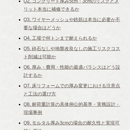
Q2. コンクリート厚み5cm・3cmのリスクとメ
リット本当に補修できるか
Q3. ワイヤーメッシュや鉄筋は本当に必要か不
要な場合はどうか
Q4. 工場で何トンまで耐えられるか
Q5. 砕石なしや地盤改良なしの施工リスクコス
ト削減は可能か
Q6. 厚み・費用・性能の最適バランスはどう設
計するか
Q7. 床リフォームでの厚み変更における注意点
と工法の選び方
Q8. 耐荷重計算の具体例公的基準・実務設計・
現場事例
Q9. モルタル厚み3cmの場合の耐久性と実現可