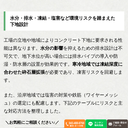
水分・排水・凍結・塩害など環境リスクを踏まえた
下地設計
工場の立地や地域によりコンクリート下地に要求される性
能は異なります。
水分の影響
を抑えるための排水設計は不
可欠で、地下水位が高い場合には排水パイプの導入や防
湿・防水層の設置が効果的です。
寒冷地域では凍結深度に
合わせた砕石層拡張
が必要であり、凍害リスクを回避しま
す。
また、沿岸地域では塩害の対策や鉄筋（ワイヤーメッシ
ュ）の選定にも配慮します。下記のテーブルにリスクと主
な対応方法を整理しました。
＼お気軽にご相談ください♪／