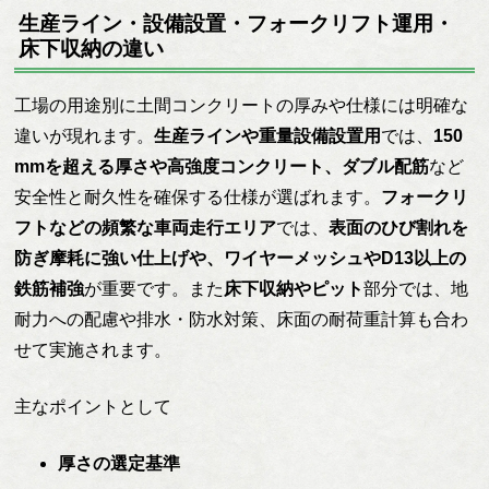
生産ライン・設備設置・フォークリフト運用・
床下収納の違い
工場の用途別に土間コンクリートの厚みや仕様には明確な
違いが現れます。
生産ラインや重量設備設置用
では、
150
mmを超える厚さや高強度コンクリート、ダブル配筋
など
安全性と耐久性を確保する仕様が選ばれます。
フォークリ
フトなどの頻繁な車両走行エリア
では、
表面のひび割れを
防ぎ摩耗に強い仕上げや、ワイヤーメッシュやD13以上の
鉄筋補強
が重要です。また
床下収納やピット
部分では、地
耐力への配慮や排水・防水対策、床面の耐荷重計算も合わ
せて実施されます。
主なポイントとして
厚さの選定基準