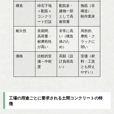
構造
砕石下地
配筋多・
無筋（非
＋配筋＋
建物一部
構造）、
コンクリ
として高
軽作業床
ート打設
耐荷重
耐久性
長期間、
非常に高
局所的、
高荷重・
い（構造
摩耗・ク
耐摩耗性
体のた
ラックに
が高い
め）
弱い
価格
比較的安
高額（設
安価（材
価～中程
計負荷高
料・工賃
度
い）
とも抑え
やすい）
工場の用途ごとに要求される土間コンクリートの特
徴