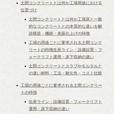
土間コンクリートとは何か工場用途における
位置づけ
土間コンクリートとは何か工場床と一般
的なコンクリートとの本質的な違いを解
説構造・機能・表面仕上げの特徴
工場の用途ごとに要求される土間コンク
リートの特徴生産ライン・設備設置・フ
ォークリフト運用・床下収納の違い
土間コンクリートとスラブやモルタルと
の違い材料・工法・耐久性・コスト比較
工場の用途ごとに要求される土間コンクリー
トの特徴
生産ライン・設備設置・フォークリフト
運用・床下収納の違い