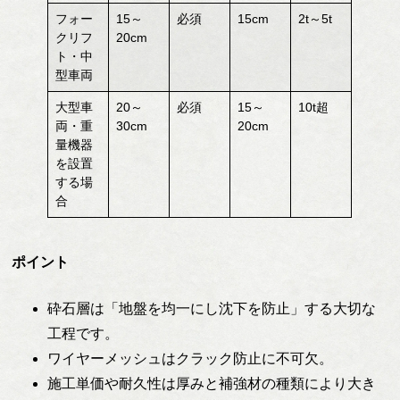
フォー
15～
必須
15cm
2t～5t
クリフ
20cm
ト・中
型車両
大型車
20～
必須
15～
10t超
両・重
30cm
20cm
量機器
を設置
する場
合
ポイント
砕石層は「地盤を均一にし沈下を防止」する大切な
工程です。
ワイヤーメッシュはクラック防止に不可欠。
施工単価や耐久性は厚みと補強材の種類により大き