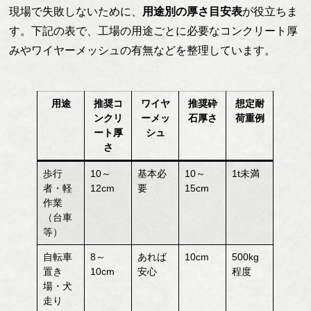
現場で失敗しないために、
用途別の厚さ目安表
が役立ちま
す。下記の表で、工場の用途ごとに必要なコンクリート厚
みやワイヤーメッシュの有無などを整理しています。
用途
推奨コ
ワイヤ
推奨砕
想定耐
ンクリ
ーメッ
石厚さ
荷重例
ート厚
シュ
さ
歩行
10～
基本必
10～
1t未満
者・軽
12cm
要
15cm
作業
（台車
等）
自転車
8～
あれば
10cm
500kg
置き
10cm
安心
程度
場・犬
走り