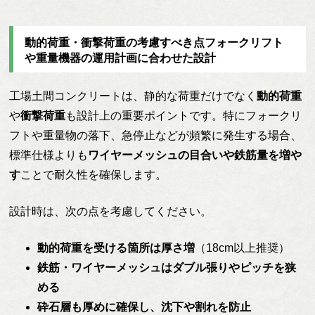
動的荷重・衝撃荷重の考慮すべき点フォークリフト
や重量機器の運用計画に合わせた設計
工場土間コンクリートは、静的な荷重だけでなく
動的荷重
や
衝撃荷重
も設計上の重要ポイントです。特にフォークリ
フトや重量物の落下、急停止などが頻繁に発生する場合、
標準仕様よりも
ワイヤーメッシュの目合いや鉄筋量を増や
す
ことで耐久性を確保します。
設計時は、次の点を考慮してください。
動的荷重を受ける箇所は厚さ増
（18cm以上推奨）
鉄筋・ワイヤーメッシュはダブル張りやピッチを狭
める
砕石層も厚めに確保し、沈下や割れを防止