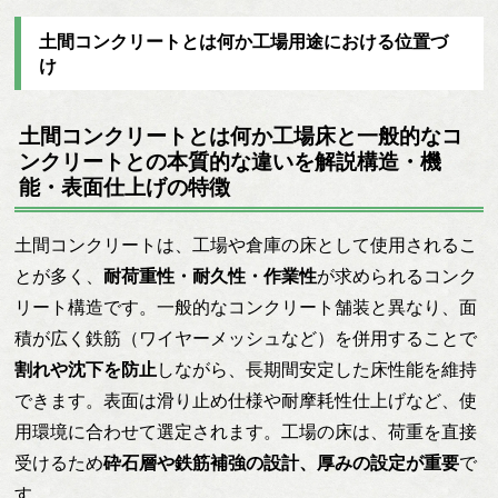
土間コンクリートとは何か工場用途における位置づ
け
土間コンクリートとは何か工場床と一般的なコ
ンクリートとの本質的な違いを解説構造・機
能・表面仕上げの特徴
土間コンクリートは、工場や倉庫の床として使用されるこ
とが多く、
耐荷重性・耐久性・作業性
が求められるコンク
リート構造です。一般的なコンクリート舗装と異なり、面
積が広く鉄筋（ワイヤーメッシュなど）を併用することで
割れや沈下を防止
しながら、長期間安定した床性能を維持
できます。表面は滑り止め仕様や耐摩耗性仕上げなど、使
用環境に合わせて選定されます。工場の床は、荷重を直接
受けるため
砕石層や鉄筋補強の設計、厚みの設定が重要
で
す。