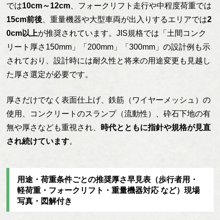
では
10cm～12cm
、フォークリフト走行や中程度荷重では
15cm前後
、重量機器や大型車両が出入りするエリアでは
2
0cm以上
が推奨されています。JIS規格では「土間コンク
リート厚さ150mm」「200mm」「300mm」の設計例も示
されており、設計時には耐久性と将来の用途変更も見越し
た厚さ選定が必要です。
厚さだけでなく表面仕上げ、鉄筋（ワイヤーメッシュ）の
使用、コンクリートのスランプ（流動性）、砕石下地の有
無や厚さなども重視され、
時代とともに指針や規格が見直
され続けています
。
用途・荷重条件ごとの推奨厚さ早見表（歩行者用・
軽荷重・フォークリフト・重量機器対応 など）現場
写真・図解付き