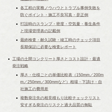
各工程の実務ノウハウとトラブル事例失敗を
防ぐポイント・施工不良写真・是正例
打設時のスランプ・密度・空気量・養生条件
と現場管理表の記載例
最終検査・耐久試験・竣工時のチェック項目
長期保証に必要な検査レポート
工場の土間コンクリート厚さとコスト設計・最適
発注戦略
厚さ・仕様ごとの単価比較表（150mm／200m
m／250mm／300mmなど）相場・下請け・自
社施工の費用差
複数発注先の相見積もり比較チェックリスト
安すぎる発注のリスクと過大品質の無駄