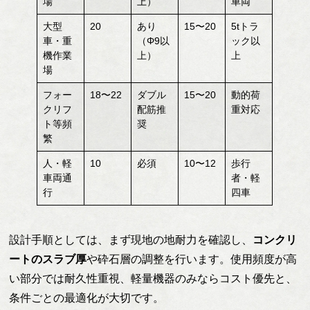
場
上）
車両
大型
20
あり
15〜20
5tトラ
車・重
（Φ9以
ック以
機作業
上）
上
場
フォー
18〜22
ダブル
15〜20
動的荷
クリフ
配筋推
重対応
ト等頻
奨
繁
人・軽
10
必須
10〜12
歩行
車両通
者・軽
行
四車
設計手順としては、まず現地の地耐力を確認し、
コンクリ
ートのスラブ厚
や砕石層の調整を行います。使用頻度が高
い部分では耐久性重視、軽量機器のみならコスト優先と、
条件ごとの最適化が大切です。