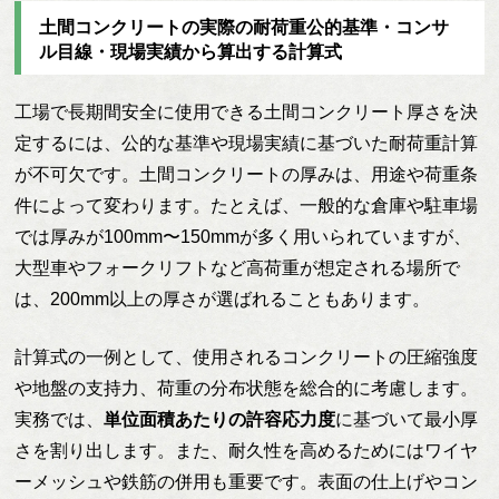
土間コンクリートの実際の耐荷重公的基準・コンサ
ル目線・現場実績から算出する計算式
工場で長期間安全に使用できる土間コンクリート厚さを決
定するには、公的な基準や現場実績に基づいた耐荷重計算
が不可欠です。土間コンクリートの厚みは、用途や荷重条
件によって変わります。たとえば、一般的な倉庫や駐車場
では厚みが100mm〜150mmが多く用いられていますが、
大型車やフォークリフトなど高荷重が想定される場所で
は、200mm以上の厚さが選ばれることもあります。
計算式の一例として、使用されるコンクリートの圧縮強度
や地盤の支持力、荷重の分布状態を総合的に考慮します。
実務では、
単位面積あたりの許容応力度
に基づいて最小厚
さを割り出します。また、耐久性を高めるためにはワイヤ
ーメッシュや鉄筋の併用も重要です。表面の仕上げやコン