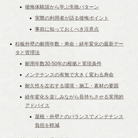
後悔体験談から学ぶ失敗パターン
実際の利用者が語る後悔ポイント
事前に知っておくべき注意点
杉板外壁の耐用年数・寿命・経年変化の最新デー
タと管理法
耐用年数30-50年の根拠と実現条件
メンテナンスの有無で大きく変わる寿命
耐久性を左右する環境・施工・素材の要因
経年変化を楽しみながら長持ちさせる実用的
アドバイス
屋根・外壁とのバランスでメンテナンス
負担を軽減