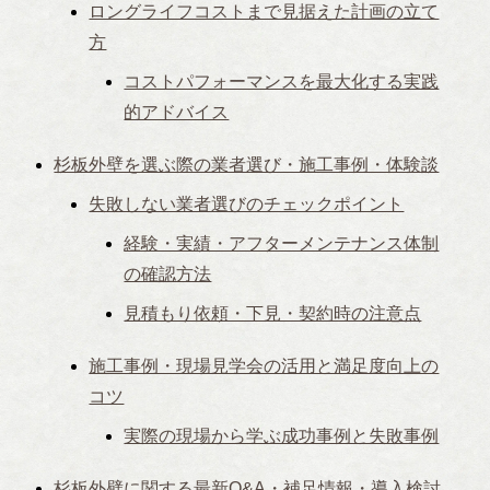
ロングライフコストまで見据えた計画の立て
方
コストパフォーマンスを最大化する実践
的アドバイス
杉板外壁を選ぶ際の業者選び・施工事例・体験談
失敗しない業者選びのチェックポイント
経験・実績・アフターメンテナンス体制
の確認方法
見積もり依頼・下見・契約時の注意点
施工事例・現場見学会の活用と満足度向上の
コツ
実際の現場から学ぶ成功事例と失敗事例
杉板外壁に関する最新Q&A・補足情報・導入検討