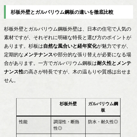
杉板外壁とガルバリウム鋼板の違いを徹底比較
杉板外壁とガルバリウム鋼板外壁は、日本の住宅で人気の
素材ですが、それぞれに明確な特長と選び方のポイントが
あります。杉板は
自然な風合いと経年変化
が魅力ですが、
定期的な
メンテナンス
や部分的な張り替えが必要になる場
合があります。一方でガルバリウム鋼板は
耐久性とメンテ
ナンス性
の高さが特長ですが、木の温もりや質感は出せま
せん。
杉板外壁
ガルバリウム鋼
板
性能
調湿性・断熱
防水・耐久性◎
性◎