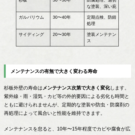
な塗装、深い庇
ガルバリウム
30〜40年
定期点検、防錆
処理
サイディング
20〜30年
塗装メンテナン
ス
メンテナンスの有無で大きく変わる寿命
杉板外壁の寿命は
メンテナンス次第で大きく変化
します。
紫外線・雨・湿気・カビ等の外的要因による劣化も時間と
ともに避けられませんが、定期的な塗装や防虫・防腐剤の
再処理によって風合いと性能を維持できます。
メンテナンスを怠ると、10年〜15年程度でカビや腐食が広