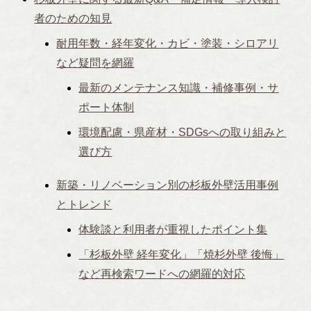
者のための知見
耐用年数・経年変化・カビ・塗装・シロアリ
など疑問を網羅
最新のメンテナンス知識・補修事例・サ
ポート体制
環境配慮・県産材・SDGsへの取り組みと
選び方
新築・リノベーション別の杉板外壁活用事例
とトレンド
体験談と利用者が重視したポイント集
「杉板外壁 経年変化」「焼杉外壁 後悔」
など再検索ワードへの網羅的対応