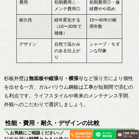
費用
初期費用△・
初期費用◎・修
メンテ費用◎
繕費やや高め
耐久性
経年変化する
15〜40年の耐
（10〜30年で
用年数
補修）
デザイン
自然で温かみ
シャープ・モダ
のある仕上が
ンな印象
り
杉板外壁は
無垢板や縦張り・横張り
など張り方により個性
を出せる一方、ガルバリウム鋼板は工事が短期間で済むの
も利点です。ライフスタイルや将来のメンテナンス手間、
外観へのこだわりで選択しましょう。
性能・費用・耐久・デザインの比較
＼お気軽にご相談ください♪／