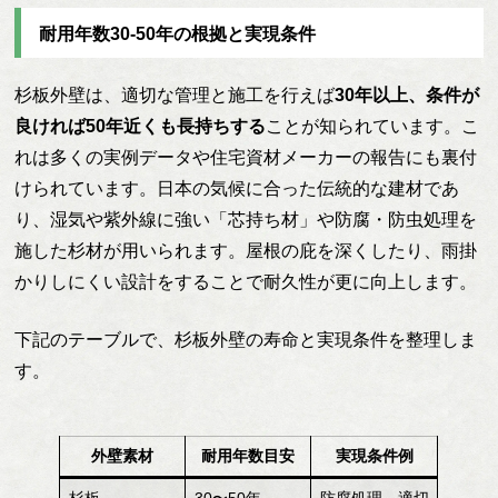
耐用年数30-50年の根拠と実現条件
杉板外壁は、適切な管理と施工を行えば
30年以上、条件が
良ければ50年近くも長持ちする
ことが知られています。こ
れは多くの実例データや住宅資材メーカーの報告にも裏付
けられています。日本の気候に合った伝統的な建材であ
り、湿気や紫外線に強い「芯持ち材」や防腐・防虫処理を
施した杉材が用いられます。屋根の庇を深くしたり、雨掛
かりしにくい設計をすることで耐久性が更に向上します。
下記のテーブルで、杉板外壁の寿命と実現条件を整理しま
す。
外壁素材
耐用年数目安
実現条件例
杉板
30〜50年
防腐処理、適切