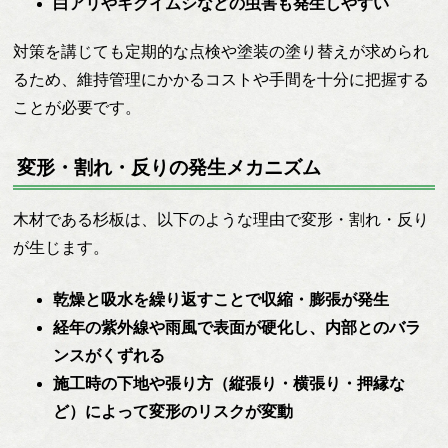
白アリやキクイムシなどの虫害も発生しやすい
対策を講じても定期的な点検や塗装の塗り替えが求められ
るため、維持管理にかかるコストや手間を十分に把握する
ことが必要です。
変形・割れ・反りの発生メカニズム
木材である杉板は、以下のような理由で変形・割れ・反り
が生じます。
乾燥と吸水を繰り返すことで収縮・膨張が発生
経年の紫外線や雨風で表面が硬化し、内部とのバラ
ンスがくずれる
施工時の下地や張り方（縦張り・横張り・押縁な
ど）によって変形のリスクが変動