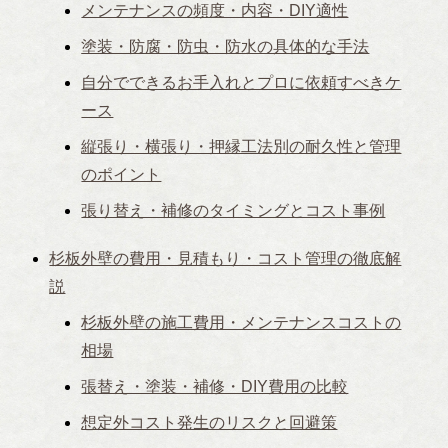
メンテナンスの頻度・内容・DIY適性
塗装・防腐・防虫・防水の具体的な手法
自分でできるお手入れとプロに依頼すべきケ
ース
縦張り・横張り・押縁工法別の耐久性と管理
のポイント
張り替え・補修のタイミングとコスト事例
杉板外壁の費用・見積もり・コスト管理の徹底解
説
杉板外壁の施工費用・メンテナンスコストの
相場
張替え・塗装・補修・DIY費用の比較
想定外コスト発生のリスクと回避策