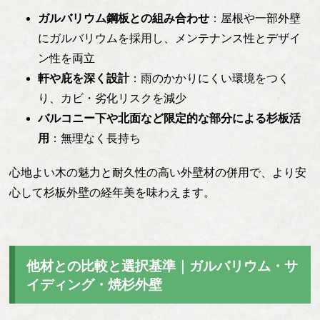
ガルバリウム鋼板との組み合わせ
：屋根や一部外壁
にガルバリウムを採用し、メンテナンス性とデザイ
ン性を両立
軒や庇を深く設計
：雨のかかりにくい環境をつく
り、カビ・劣化リスクを減少
バルコニー下や北面など限定的な部分による杉板活
用
：無理なく長持ち
心地よい木の魅力と耐久性の高い外壁材の併用で、より安
心して杉板外壁の経年美を味わえます。
他材との比較と選択基準｜ガルバリウム・サ
イディング・焼杉外壁