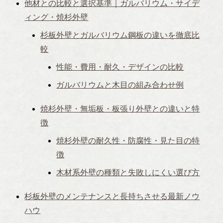
他材との比較と選択基準｜ガルバリウム・サイデ
ィング・焼杉外壁
杉板外壁とガルバリウム鋼板の違いを徹底比
較
性能・費用・耐久・デザインの比較
ガルバリウムと木目の組み合わせ例
焼杉外壁・無垢板・板張り外壁との違いと特
徴
焼杉外壁の耐久性・防腐性・見た目の特
徴
木材系外壁の種類と失敗しにくい選び方
杉板外壁のメンテナンスと長持ちさせる最新ノウ
ハウ