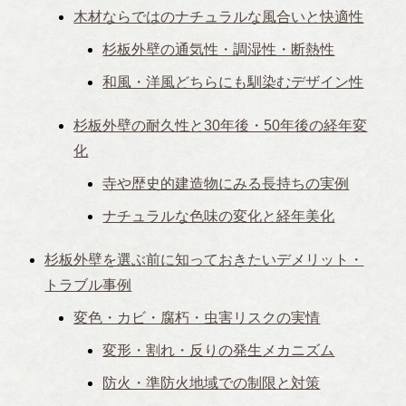
木材ならではのナチュラルな風合いと快適性
杉板外壁の通気性・調湿性・断熱性
和風・洋風どちらにも馴染むデザイン性
杉板外壁の耐久性と30年後・50年後の経年変
化
寺や歴史的建造物にみる長持ちの実例
ナチュラルな色味の変化と経年美化
杉板外壁を選ぶ前に知っておきたいデメリット・
トラブル事例
変色・カビ・腐朽・虫害リスクの実情
変形・割れ・反りの発生メカニズム
防火・準防火地域での制限と対策