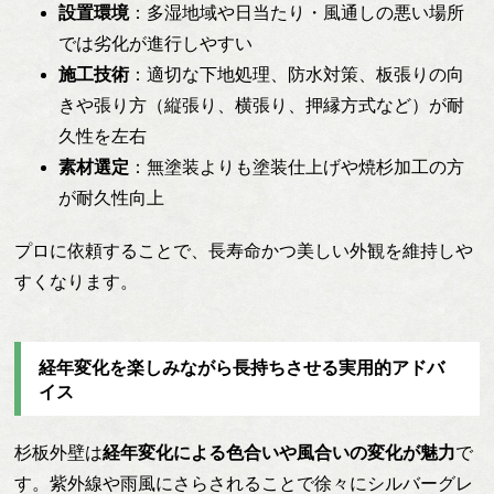
設置環境
：多湿地域や日当たり・風通しの悪い場所
では劣化が進行しやすい
施工技術
：適切な下地処理、防水対策、板張りの向
きや張り方（縦張り、横張り、押縁方式など）が耐
久性を左右
素材選定
：無塗装よりも塗装仕上げや焼杉加工の方
が耐久性向上
プロに依頼することで、長寿命かつ美しい外観を維持しや
すくなります。
経年変化を楽しみながら長持ちさせる実用的アドバ
イス
杉板外壁は
経年変化による色合いや風合いの変化が魅力
で
す。紫外線や雨風にさらされることで徐々にシルバーグレ