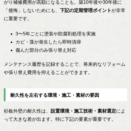
がり補修費用が高額になることも。築10年後や30年後に
「後悔」しないためにも、
下記の定期管理ポイント
が非常
に重要です。
3〜5年ごとに塗装や防腐剤処理を実施
カビ・藻が発生したら即時清掃
傷んだ部分のみ張り替え対応
メンテナンス履歴を記録することで、将来的なリフォーム
や張り替え費用を抑えることができます。
耐久性を左右する環境・施工・素材の要因
杉板外壁の耐久性は、
設置環境・施工技術・素材選定
によ
って大きな差が出ます。特に下記の要素が重要です。