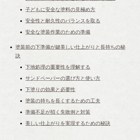
子どもに安全な塗料の見極め方
安全性と耐久性のバランスを取る
安全な塗装作業のための準備
塗装前の下準備が鍵美しい仕上がりと長持ちの秘
訣
下地処理の重要性を理解する
サンドペーパーの選び方と使い方
下塗りの効果と必要性
塗装の持ちを長くするための工夫
準備不足が招く失敗例と対策
美しい仕上がりを実現するための秘訣