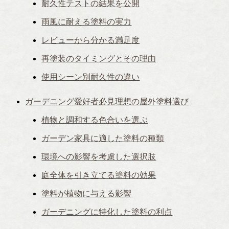
耐久性テストの結果を公開
雨風に耐える塗料の実力
レビューから分かる満足度
再塗装のタイミングとその理由
使用シーン別耐久性の違い
ガーデニング愛好者必見理想の屋外塗料選び
植物と調和する色合いを選ぶ
ガーデン家具に適した塗料の種類
環境への影響を考慮した選択肢
庭全体を引き立てる塗料の効果
塗料が植物に与える影響
ガーデニングに特化した塗料の利点