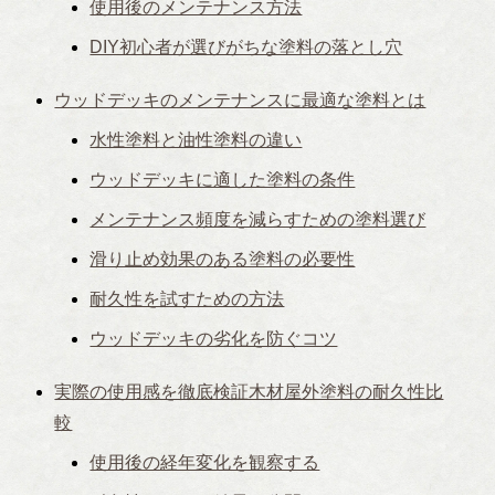
使用後のメンテナンス方法
DIY初心者が選びがちな塗料の落とし穴
ウッドデッキのメンテナンスに最適な塗料とは
水性塗料と油性塗料の違い
ウッドデッキに適した塗料の条件
メンテナンス頻度を減らすための塗料選び
滑り止め効果のある塗料の必要性
耐久性を試すための方法
ウッドデッキの劣化を防ぐコツ
実際の使用感を徹底検証木材屋外塗料の耐久性比
較
使用後の経年変化を観察する