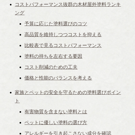
コストパフォーマンス抜群の木材屋外塗料ランキ
ング
予算に応じた塗料選びのコツ
高品質を維持しつつコストを抑える
比較表で見るコストパフォーマンス
塗料の持ちを左右する要因
コスト削減のための工夫
価格と性能のバランスを考える
家族とペットの安全を守るための塗料選びポイン
ト
有害物質を含まない塗料とは
ペットに優しい塗料の選び方
アレルギーを引き起こさない成分を確認