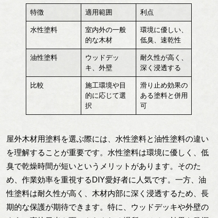
特徴
適用範囲
利点
水性塗料
室内外の一般
環境に優しい、
的な木材
低臭、速乾性
油性塗料
ウッドデッ
耐久性が高く、
キ、外壁
深く浸透する
比較
施工環境や目
滑り止め効果の
的に応じて選
ある塗料と併用
択
可
屋外木材用塗料を選ぶ際には、水性塗料と油性塗料の違い
を理解することが重要です。水性塗料は環境に優しく、低
臭で乾燥時間が短いというメリットがあります。そのた
め、作業効率を重視するDIY愛好者に人気です。一方、油
性塗料は耐久性が高く、木材内部に深く浸透するため、長
期的な保護が期待できます。特に、ウッドデッキや外壁の