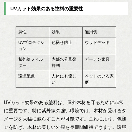
UVカット効果のある塗料の重要性
属性
効果
適用例
UVプロテクシ
色褪せ防止
ウッドデッキ
ョン
紫外線フィル
内部水分蒸発
ガーデン家具
ター
抑制
環境配慮
人体にも優し
ペットのいる家
い
庭
UVカット効果のある塗料は、屋外木材を守るために非常
に重要です。特に紫外線の強い環境では、木材が受けるダ
メージを大幅に減らすことが可能です。これにより、色褪
せを防ぎ、木材の美しい外観を長期間維持できます。環境