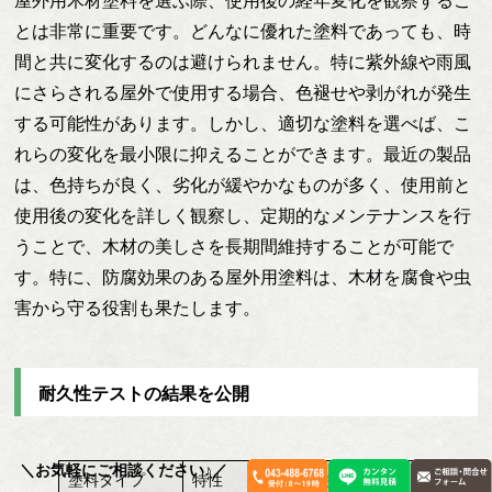
屋外用木材塗料を選ぶ際、使用後の経年変化を観察するこ
とは非常に重要です。どんなに優れた塗料であっても、時
間と共に変化するのは避けられません。特に紫外線や雨風
にさらされる屋外で使用する場合、色褪せや剥がれが発生
する可能性があります。しかし、適切な塗料を選べば、こ
れらの変化を最小限に抑えることができます。最近の製品
は、色持ちが良く、劣化が緩やかなものが多く、使用前と
使用後の変化を詳しく観察し、定期的なメンテナンスを行
うことで、木材の美しさを長期間維持することが可能で
す。特に、防腐効果のある屋外用塗料は、木材を腐食や虫
害から守る役割も果たします。
耐久性テストの結果を公開
＼お気軽にご相談ください♪／
塗料タイプ
特性
使用シーン