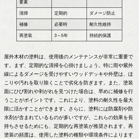
要素
清掃
定期的
ダメージ防止
補修
必要時
耐久性維持
再塗装
3～5年
持続的保護
屋外木材の塗料は、使用後のメンテナンスが非常に重要で
す。まず、定期的な清掃を心掛けましょう。特に雨や紫外
線によるダメージを受けやすいウッドデッキや外壁は、ほ
こりや汚れを取り除くことで劣化を防ぎます。また、塗装
面にひび割れや剥がれを見つけた場合は、早めに補修を行
うことがポイントです。これにより、塗料の耐久性を最大
限に活かすことができます。さらに、塗料には防腐剤や防
水剤が含まれているものが多いですが、これらの効果を長
持ちさせるためにも、定期的な再塗装が推奨されます。再
塗装の頻度は、使用した塗料の種類や環境条件によります