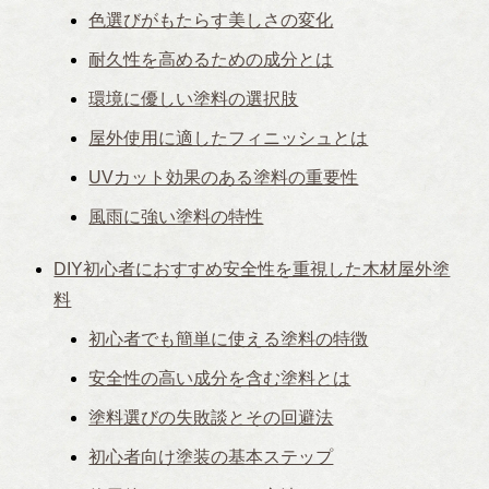
色選びがもたらす美しさの変化
耐久性を高めるための成分とは
環境に優しい塗料の選択肢
屋外使用に適したフィニッシュとは
UVカット効果のある塗料の重要性
風雨に強い塗料の特性
DIY初心者におすすめ安全性を重視した木材屋外塗
料
初心者でも簡単に使える塗料の特徴
安全性の高い成分を含む塗料とは
塗料選びの失敗談とその回避法
初心者向け塗装の基本ステップ