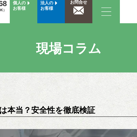
68
お問合せ
個人の
法人の
お客様
お客様
OK）
現場コラム
は本当？安全性を徹底検証