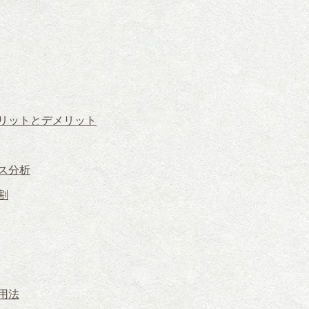
リットとデメリット
ス分析
割
用法