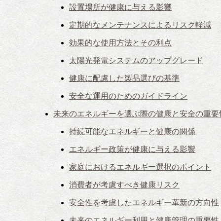
設置場所が健康に与える影響
定期的なメンテナンスによるリスク軽減
効果的な使用方法とその利点
太陽光発電システムのアップグレード
健康に配慮した製品選びの基準
安全な運用のためのガイドライン
未来のエネルギーを選ぶ際の健康と安全の重要
持続可能なエネルギーと健康の関係
エネルギー政策が健康に与える影響
家庭におけるエネルギー選択のポイント
消費者が考慮すべき健康リスク
安全性を考慮したエネルギー革新の方向性
未来のエネルギー利用と健康管理の重要性