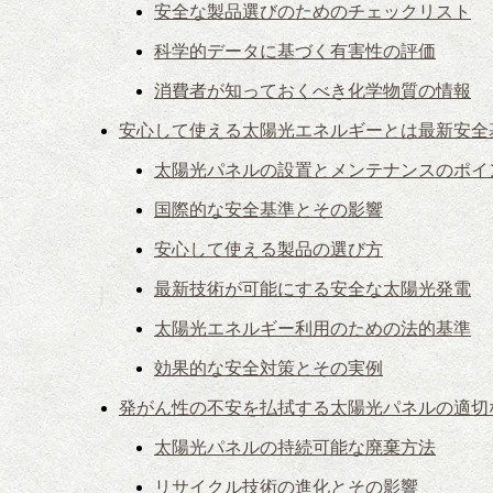
安全な製品選びのためのチェックリスト
科学的データに基づく有害性の評価
消費者が知っておくべき化学物質の情報
安心して使える太陽光エネルギーとは最新安全
太陽光パネルの設置とメンテナンスのポイ
国際的な安全基準とその影響
安心して使える製品の選び方
最新技術が可能にする安全な太陽光発電
太陽光エネルギー利用のための法的基準
効果的な安全対策とその実例
発がん性の不安を払拭する太陽光パネルの適切
太陽光パネルの持続可能な廃棄方法
リサイクル技術の進化とその影響