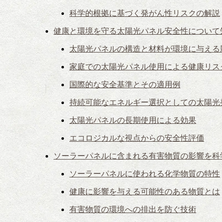
科学的根拠に基づく発がん性リスクの解説
健康と環境を守る太陽光パネル安全性について
太陽光パネルの構造と材料が環境に与える
家庭での太陽光パネル使用による健康リス
国際的な安全基準とその適用例
持続可能なエネルギー選択としての太陽光
太陽光パネルの長期使用による効果
エコロジカルな視点からの安全性評価
ソーラーパネルに含まれる有害物質の影響を科
ソーラーパネルに使われる化学物質の特性
健康に影響を与える可能性のある物質とは
有害物質の環境への排出を防ぐ技術