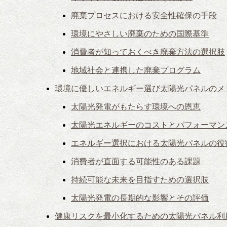
廃棄プロセスにおける安全性確保の手段
環境にやさしい廃棄のための国際基準
消費者が知っておくべき廃棄方法の選択肢
地域社会と連携した廃棄プログラム
環境に優しいエネルギー選び太陽光パネルのメ
太陽光発電がもたらす環境への恩恵
太陽光エネルギーのコストとパフォーマン
エネルギー選択における太陽光パネルの役
消費者が直面する可能性のある課題
持続可能な未来を目指すための選択肢
太陽光発電の長期的な影響とその評価
健康リスクを最小化するための太陽光パネル利