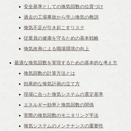
安全基準としての換気回数の位置づけ
過去の工場事故から学ぶ換気の教訓
換気不足が引き起こすリスク
従業員の健康を守るための基本戦略
換気改善による職場環境の向上
最適な換気回数を実現するための基本的な考え方
換気回数の計算方法とは
効果的な換気計画の立て方
現場に合った換気システムの選定基準
エネルギー効率と換気回数の関係
実際の換気回数のモニタリング手法
換気システムのメンテナンスの重要性