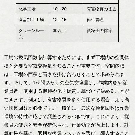
化学工場
10～20
有害物質の除去
食品加工工場
12～15
衛生管理
クリーンルー
30以上
微粒子の排除
ム
工場の換気回数を計算するためには、まず工場内の空間体
積と必要な空気交換量を知ることが重要です。空間体積
は、工場の面積と高さを掛け合わせることで求められま
す。そして、1時間あたりの空気交換量は、作業内容や従
業員数、使用する機械や化学物質に基づいて決めることが
できます。例えば、有害物質を多く使用する場合、より高
い換気回数が必要です。一般的に、最適な換気回数は作業
環境の特性に応じて調整されるべきです。これにより、従
業員の健康と安全が確保され、作業効率が向上します。計
算結果を基に、適切な換気システムを選び、導入すること