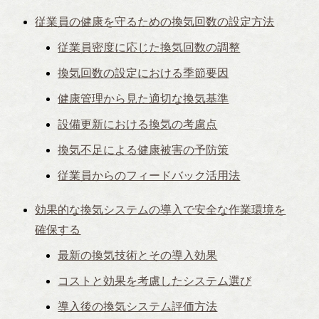
従業員の健康を守るための換気回数の設定方法
従業員密度に応じた換気回数の調整
換気回数の設定における季節要因
健康管理から見た適切な換気基準
設備更新における換気の考慮点
換気不足による健康被害の予防策
従業員からのフィードバック活用法
効果的な換気システムの導入で安全な作業環境を
確保する
最新の換気技術とその導入効果
コストと効果を考慮したシステム選び
導入後の換気システム評価方法