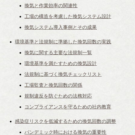
換気と作業効率の関連性
工場の構造を考慮した換気システム設計
換気システム導入事例とその成果
環境基準と法規制に準拠した換気回数の実践
換気に関する主要な法規制一覧
環境基準を満たすための換気設計
法規制に基づく換気チェックリスト
工場監査と換気回数の関係
規制違反を防ぐための法務対応
コンプライアンスを守るための社内教育
感染症リスクを低減するための換気回数の調整
パンデミック時における換気の重要性