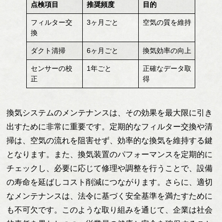
点検項目
推奨頻度
目的
フィルター交
3ヶ月ごと
空気の質を維持
換
ダクト清掃
6ヶ月ごと
換気効率の向上
センサーの校
1年ごと
正確なデータ取
正
得
換気システムのメンテナンスは、その効果を最大限に引き
出すために非常に重要です。定期的なフィルター交換や清
掃は、空気の流れを阻害せず、効率的な換気を維持する鍵
となります。また、換気装置のパフォーマンスを定期的に
チェックし、必要に応じて修理や調整を行うことで、設備
の寿命を延ばしコスト削減につながります。さらに、適切
なメンテナンスは、法令に基づく安全基準を満たすために
も不可欠です。このような取り組みを通じて、企業は社会