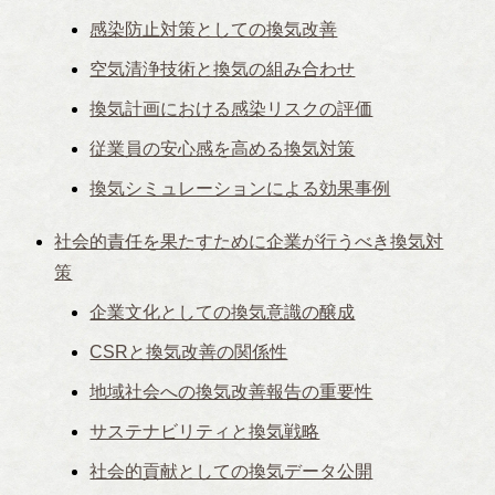
感染防止対策としての換気改善
空気清浄技術と換気の組み合わせ
換気計画における感染リスクの評価
従業員の安心感を高める換気対策
換気シミュレーションによる効果事例
社会的責任を果たすために企業が行うべき換気対
策
企業文化としての換気意識の醸成
CSRと換気改善の関係性
地域社会への換気改善報告の重要性
サステナビリティと換気戦略
社会的貢献としての換気データ公開