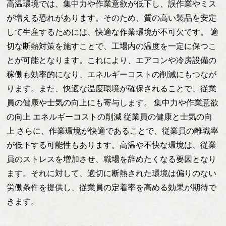
高温環境では、集中力や作業意欲が低下し、誤作業やミス
が増える恐れがあります。そのため、質の高い製品を安定
して生産するためには、快適な作業環境が不可欠です。 適
切な断熱対策を施すことで、工場内の温度を一定に保つこ
とが可能となります。これにより、エアコンや冷房設備の
稼働も効率的になり、エネルギーコストの削減にもつなが
ります。また、快適な温度環境が確保されることで、従業
員の健康や士気の向上にも寄与します。 集中力や作業意欲
の向上 エネルギーコストの削減 従業員の健康と士気の向
上 さらに、作業環境が快適であることで、従業員の離職率
が低下する可能性もあります。高温や不快な環境は、従業
員のストレスを増加させ、職場を辞めたくなる要因となり
ます。それに対して、適切に断熱された環境は偏りのない
労働条件を提供し、従業員の定着率を高める効果が期待で
きます。