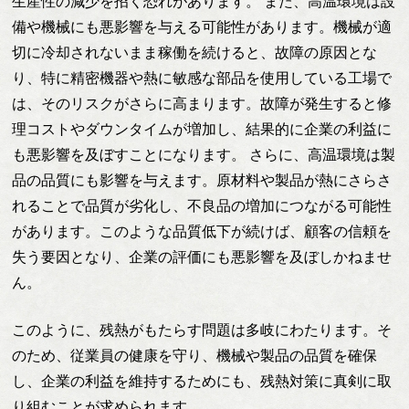
生産性の減少を招く恐れがあります。 また、高温環境は設
備や機械にも悪影響を与える可能性があります。機械が適
切に冷却されないまま稼働を続けると、故障の原因とな
り、特に精密機器や熱に敏感な部品を使用している工場で
は、そのリスクがさらに高まります。故障が発生すると修
理コストやダウンタイムが増加し、結果的に企業の利益に
も悪影響を及ぼすことになります。 さらに、高温環境は製
品の品質にも影響を与えます。原材料や製品が熱にさらさ
れることで品質が劣化し、不良品の増加につながる可能性
があります。このような品質低下が続けば、顧客の信頼を
失う要因となり、企業の評価にも悪影響を及ぼしかねませ
ん。
このように、残熱がもたらす問題は多岐にわたります。そ
のため、従業員の健康を守り、機械や製品の品質を確保
し、企業の利益を維持するためにも、残熱対策に真剣に取
り組むことが求められます。