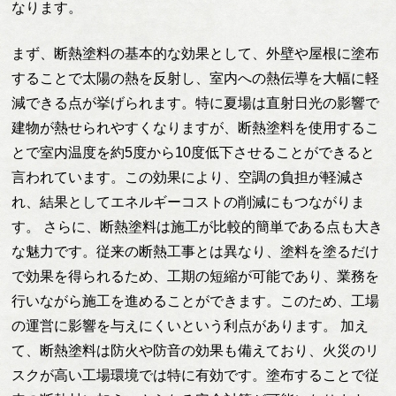
なります。
まず、断熱塗料の基本的な効果として、外壁や屋根に塗布
することで太陽の熱を反射し、室内への熱伝導を大幅に軽
減できる点が挙げられます。特に夏場は直射日光の影響で
建物が熱せられやすくなりますが、断熱塗料を使用するこ
とで室内温度を約5度から10度低下させることができると
言われています。この効果により、空調の負担が軽減さ
れ、結果としてエネルギーコストの削減にもつながりま
す。 さらに、断熱塗料は施工が比較的簡単である点も大き
な魅力です。従来の断熱工事とは異なり、塗料を塗るだけ
で効果を得られるため、工期の短縮が可能であり、業務を
行いながら施工を進めることができます。このため、工場
の運営に影響を与えにくいという利点があります。 加え
て、断熱塗料は防火や防音の効果も備えており、火災のリ
スクが高い工場環境では特に有効です。塗布することで従