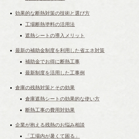
効果的な断熱対策の技術と選び方
工場断熱塗料の活用法
遮熱シートの導入メリット
最新の補助金制度を利用した省エネ対策
補助金でお得に断熱工事
最新制度を活用した工事例
倉庫の残熱対策とその効果
倉庫遮熱シートの効果的な使い方
断熱工事の費用対効果
企業が抱える残熱のお悩み相談
「工場内が暑くて困る」