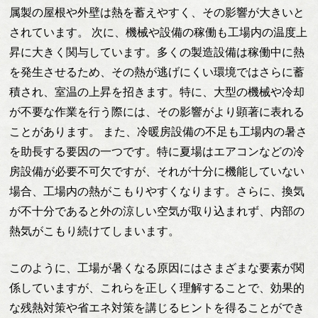
属製の屋根や外壁は熱を蓄えやすく、その影響が大きいと
されています。 次に、機械や設備の稼働も工場内の温度上
昇に大きく関与しています。多くの製造設備は稼働中に熱
を発生させるため、その熱が逃げにくい環境ではさらに蓄
積され、室温の上昇を招きます。特に、大型の機械や冷却
が不要な作業を行う際には、その影響がより顕著に表れる
ことがあります。 また、冷暖房設備の不足も工場内の暑さ
を助長する要因の一つです。特に夏場はエアコンなどの冷
房設備が必要不可欠ですが、それが十分に機能していない
場合、工場内の熱がこもりやすくなります。さらに、換気
が不十分であると外の涼しい空気が取り込まれず、内部の
熱気がこもり続けてしまいます。
このように、工場が暑くなる原因にはさまざまな要素が関
係していますが、これらを正しく理解することで、効果的
な残熱対策や省エネ対策を講じるヒントを得ることができ