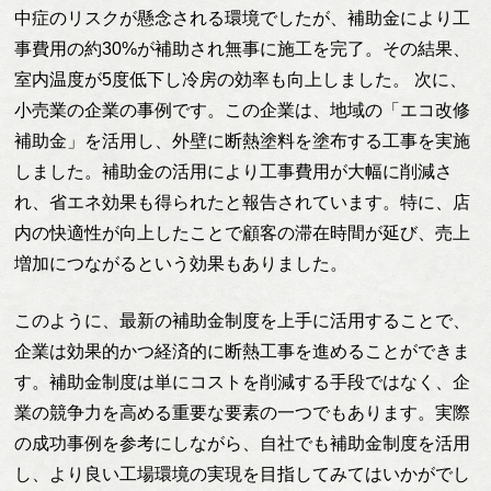
中症のリスクが懸念される環境でしたが、補助金により工
事費用の約30%が補助され無事に施工を完了。その結果、
室内温度が5度低下し冷房の効率も向上しました。 次に、
小売業の企業の事例です。この企業は、地域の「エコ改修
補助金」を活用し、外壁に断熱塗料を塗布する工事を実施
しました。補助金の活用により工事費用が大幅に削減さ
れ、省エネ効果も得られたと報告されています。特に、店
内の快適性が向上したことで顧客の滞在時間が延び、売上
増加につながるという効果もありました。
このように、最新の補助金制度を上手に活用することで、
企業は効果的かつ経済的に断熱工事を進めることができま
す。補助金制度は単にコストを削減する手段ではなく、企
業の競争力を高める重要な要素の一つでもあります。実際
の成功事例を参考にしながら、自社でも補助金制度を活用
し、より良い工場環境の実現を目指してみてはいかがでし